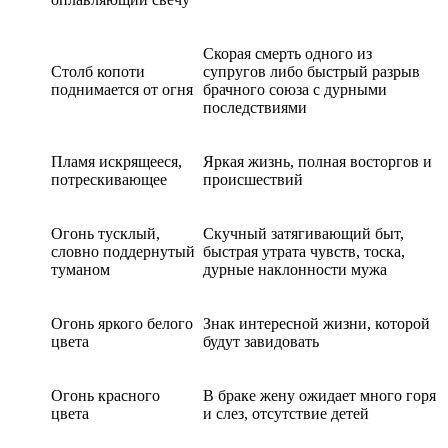
Скорая смерть одного из
Столб копоти
супругов либо быстрый разрыв
поднимается от огня
брачного союза с дурными
последствиями
Пламя искрящееся,
Яркая жизнь, полная восторгов и
потрескивающее
происшествий
Огонь тусклый,
Скучный затягивающий быт,
словно поддернутый
быстрая утрата чувств, тоска,
туманом
дурные наклонности мужа
Огонь яркого белого
Знак интересной жизни, которой
цвета
будут завидовать
Огонь красного
В браке жену ожидает много горя
цвета
и слез, отсутствие детей