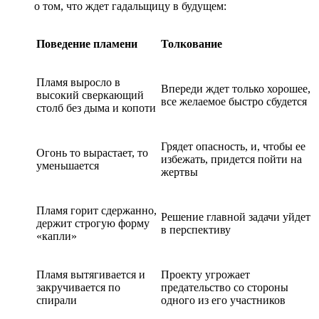
о том, что ждет гадальщицу в будущем:
Поведение пламени
Толкование
Пламя выросло в
Впереди ждет только хорошее,
высокий сверкающий
все желаемое быстро сбудется
столб без дыма и копоти
Грядет опасность, и, чтобы ее
Огонь то вырастает, то
избежать, придется пойти на
уменьшается
жертвы
Пламя горит сдержанно,
Решение главной задачи уйдет
держит строгую форму
в перспективу
«капли»
Пламя вытягивается и
Проекту угрожает
закручивается по
предательство со стороны
спирали
одного из его участников