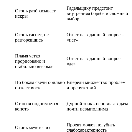
Гадальщику предстоит
Огонь разбрасывает
внутренняя борьба и сложный
искры
выбор
Огонь гаснет, не
Ответ на заданный вопрос –
разгоревшись
«нет»
Пламя четко
Ответ на заданный вопрос –
прорисовано и
«да»
стабильно высокое
По бокам свечи обильно
Впереди множество проблем
стекает воск
и препятствий
От огня поднимается
Дурной знак - основная задача
копоть
почти невыполнима
Проект может погубить
Огонь мечется из
слабохарактерность