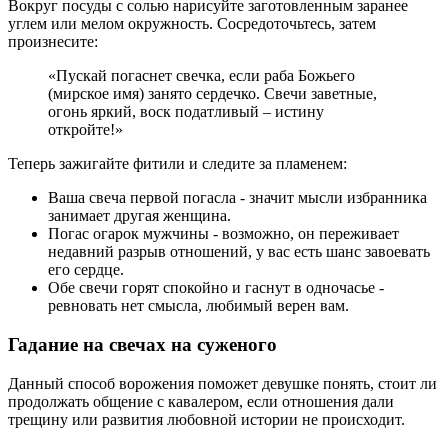
Вокруг посуды с солью нарисуйте заготовленным заранее
углем или мелом окружность. Сосредоточьтесь, затем
произнесите:
«Пускай погаснет свечка, если раба Божьего
(мирское имя) занято сердечко. Свечи заветные,
огонь яркий, воск податливый – истину
откройте!»
Теперь зажигайте фитили и следите за пламенем:
Ваша свеча первой погасла - значит мысли избранника
занимает другая женщина.
Погас огарок мужчины - возможно, он переживает
недавний разрыв отношений, у вас есть шанс завоевать
его сердце.
Обе свечи горят спокойно и гаснут в одночасье -
ревновать нет смысла, любимый верен вам.
Гадание на свечах на суженого
Данный способ ворожения поможет девушке понять, стоит ли
продолжать общение с кавалером, если отношения дали
трещину или развития любовной истории не происходит.