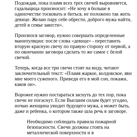
Подождав, пока пламя всех трех свечей выровняется,
гадальщица произносит: «Не хочу я больше в
одиночестве тосковать и биться, не положено так жить
девице. Желаю пару себе обрести, доброго мужа найти,
детей в семье завести».
Произнося заговор, нужно совершать определенные
манипуляции: после слова «девице» - переставить
вторую красную свечу по правую сторону от первой, а
по окончании заговора сделать то же самое с белой
свечой.
Теперь, когда все три свечи стоят на виду, читают
заключительный текст: «Пламя жаркое, колдовское, яви
мне моего суженого. Приведи его в мой сон, покажи,
каков он».
Ворожее нужно постараться заснуть до тех пор, пока
свечи не погаснут. Если Высшим силам будет угодно,
ночью женщина увидит будущего мужа, а может быть,
даже и ребенка, о котором также шла речь в заговоре.
Необходимо соблюдать правила пожарной
безопасности. Свечи должны стоять на
металлической поверхности и в