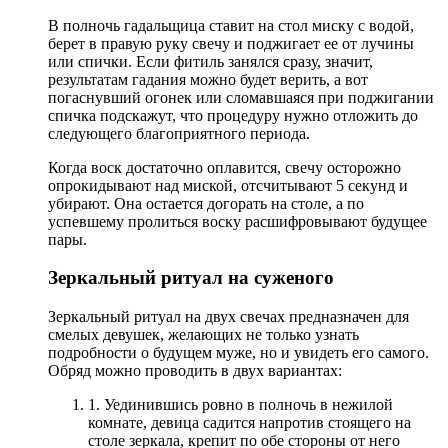
В полночь гадальщица ставит на стол миску с водой,
берет в правую руку свечу и поджигает ее от лучины
или спички. Если фитиль занялся сразу, значит,
результатам гадания можно будет верить, а вот
погаснувший огонек или сломавшаяся при поджигании
спичка подскажут, что процедуру нужно отложить до
следующего благоприятного периода.
Когда воск достаточно оплавится, свечу осторожно
опрокидывают над миской, отсчитывают 5 секунд и
убирают. Она остается догорать на столе, а по
успевшему пролиться воску расшифровывают будущее
пары.
Зеркальный ритуал на суженого
Зеркальный ритуал на двух свечах предназначен для
смелых девушек, желающих не только узнать
подробности о будущем муже, но и увидеть его самого.
Обряд можно проводить в двух вариантах:
1. Уединившись ровно в полночь в нежилой
комнате, девица садится напротив стоящего на
столе зеркала, крепит по обе стороны от него