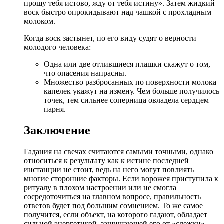
прошу тебя истово, жду от тебя истину». Затем жидкий
воск быстро опрокидывают над чашкой с прохладным
молоком.
Когда воск застынет, по его виду судят о верности
молодого человека:
Одна или две отлившиеся плашки скажут о том,
что опасения напрасны.
Множество разбросанных по поверхности молока
капелек укажут на измену. Чем больше получилось
точек, тем сильнее соперница овладела сердцем
парня.
Заключение
Гадания на свечах считаются самыми точными, однако
относиться к результату как к истине последней
инстанции не стоит, ведь на него могут повлиять
многие сторонние факторы. Если ворожея приступила к
ритуалу в плохом настроении или не смогла
сосредоточиться на главном вопросе, правильность
ответов будет под большим сомнением. То же самое
получится, если объект, на которого гадают, обладает
сильной энергетикой, защищающей его от «слежки».