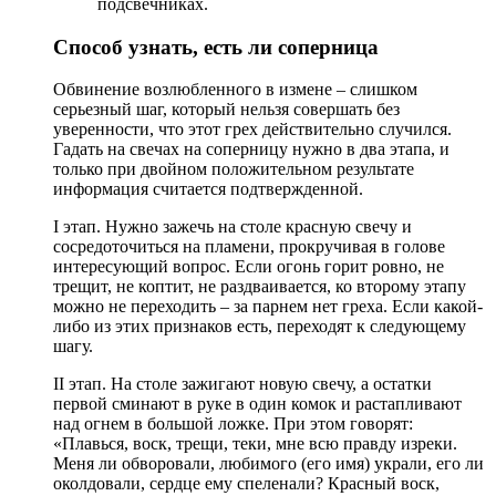
подсвечниках.
Способ узнать, есть ли соперница
Обвинение возлюбленного в измене – слишком
серьезный шаг, который нельзя совершать без
уверенности, что этот грех действительно случился.
Гадать на свечах на соперницу нужно в два этапа, и
только при двойном положительном результате
информация считается подтвержденной.
I этап. Нужно зажечь на столе красную свечу и
сосредоточиться на пламени, прокручивая в голове
интересующий вопрос. Если огонь горит ровно, не
трещит, не коптит, не раздваивается, ко второму этапу
можно не переходить – за парнем нет греха. Если какой-
либо из этих признаков есть, переходят к следующему
шагу.
II этап. На столе зажигают новую свечу, а остатки
первой сминают в руке в один комок и растапливают
над огнем в большой ложке. При этом говорят:
«Плавься, воск, трещи, теки, мне всю правду изреки.
Меня ли обворовали, любимого (его имя) украли, его ли
околдовали, сердце ему спеленали? Красный воск,