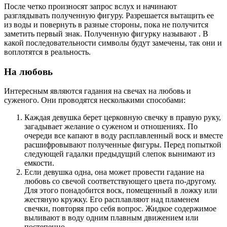
После четко произносят запрос вслух и начинают
разглядывать полученную фигуру. Разрешается вытащить ее
из воды и повернуть в разные стороны, пока не получится
заметить первый знак. Полученную фигурку называют . В
какой последовательности символы будут замечены, так они и
воплотятся в реальность.
На любовь
Интересным являются гадания на свечах на любовь и
суженого. Они проводятся несколькими способами:
Каждая девушка берет церковную свечку в правую руку,
загадывает желание о суженом и отношениях. По
очереди все капают в воду расплавленный воск и вместе
расшифровывают полученные фигуры. Перед попыткой
следующей гадалки предыдущий слепок вынимают из
емкости.
Если девушка одна, она может провести гадание на
любовь со свечой соответствующего цвета по-другому.
Для этого понадобится воск, помещенный в ложку или
жестяную кружку. Его расплавляют над пламенем
свечки, повторяя про себя вопрос. Жидкое содержимое
выливают в воду одним плавным движением или
постепенно.