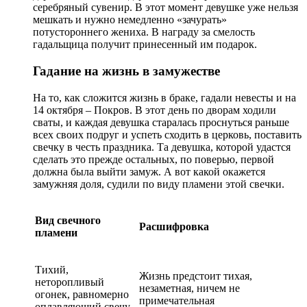
серебряный сувенир. В этот момент девушке уже нельзя
мешкать и нужно немедленно «зачурать»
потустороннего жениха. В награду за смелость
гадальщица получит принесенный им подарок.
Гадание на жизнь в замужестве
На то, как сложится жизнь в браке, гадали невесты и на
14 октября – Покров. В этот день по дворам ходили
сваты, и каждая девушка старалась проснуться раньше
всех своих подруг и успеть сходить в церковь, поставить
свечку в честь праздника. Та девушка, которой удастся
сделать это прежде остальных, по поверью, первой
должна была выйти замуж. А вот какой окажется
замужняя доля, судили по виду пламени этой свечки.
Вид свечного
Расшифровка
пламени
Тихий,
Жизнь предстоит тихая,
неторопливый
незаметная, ничем не
огонек, равномерно
примечательная
оплавляющий свечу