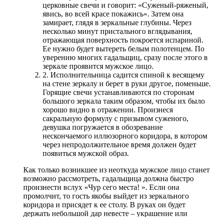
церковные свечи и говорит: «Суженый-ряженый,
явись, во всей красе покажись». Затем она
замирает, глядя в зеркальные глубины. Через
несколько минут пристального вглядывания,
отражающая поверхность покроется испариной.
Ее нужно будет вытереть белым полотенцем. По
уверению многих гадальщиц, сразу после этого в
зеркале проявится мужское лицо.
2. Исполнительница садится спиной к весящему
на стене зеркалу и берет в руки другое, поменьше.
Горящие свечи устанавливаются по сторонам
большого зеркала таким образом, чтобы их было
хорошо видно в отражении. Произнеся
сакральную формулу с призывом суженого,
девушка погружается в обозревание
нескончаемого иллюзорного коридора, в котором
через непродолжительное время должен будет
появиться мужской образ.
Как только возникшее из неоткуда мужское лицо станет
возможно рассмотреть, гадальщица должна быстро
произнести вслух «Чур сего места! ». Если она
промолчит, то гость якобы выйдет из зеркального
коридора и присядет к ее столу. В руках он будет
держать небольшой дар невесте – украшение или