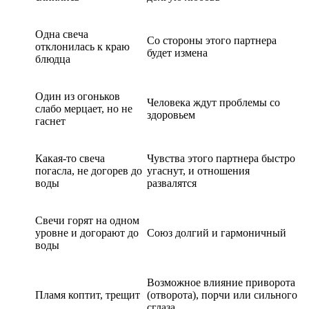
Одна свеча
Со стороны этого партнера
отклонилась к краю
будет измена
блюдца
Один из огоньков
Человека ждут проблемы со
слабо мерцает, но не
здоровьем
гаснет
Какая-то свеча
Чувства этого партнера быстро
погасла, не догорев до
угаснут, и отношения
воды
развалятся
Свечи горят на одном
уровне и догорают до
Союз долгий и гармоничный
воды
Возможное влияние приворота
Пламя коптит, трещит
(отворота), порчи или сильного
сглаза