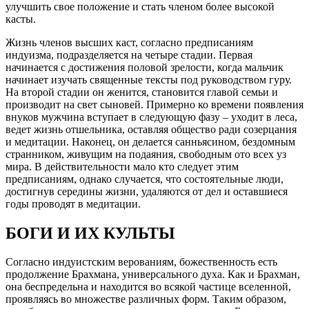
улучшить свое положение и стать членом более высокой
касты.
Жизнь членов высших каст, согласно предписаниям
индуизма, подразделяется на четыре стадии. Первая
начинается с достижения половой зрелости, когда мальчик
начинает изучать священные тексты под руководством гуру.
На второй стадии он женится, становится главой семьи и
производит на свет сыновей. Примерно ко времени появления
внуков мужчина вступает в следующую фазу – уходит в леса,
ведет жизнь отшельника, оставляя общество ради созерцания
и медитации. Наконец, он делается санньясином, бездомным
странником, живущим на подаяния, свободным ото всех уз
мира. В действительности мало кто следует этим
предписаниям, однако случается, что состоятельные люди,
достигнув середины жизни, удаляются от дел и оставшиеся
годы проводят в медитации.
БОГИ И ИХ КУЛЬТЫ
Согласно индуистским верованиям, божественность есть
продолжение Брахмана, универсального духа. Как и Брахман,
она беспредельна и находится во всякой частице вселенной,
проявляясь во множестве различных форм. Таким образом,