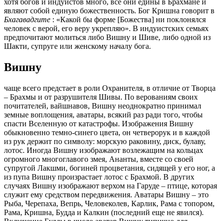
хотя богов и индуистов много, все они едины в Брахмане и
являют собой единую божественность. Бог Кришна говорит в
Бхагавадгите
: «Какой бы форме [Божества] ни поклонялся
человек с верой, его веру укрепляю». В индуистских семьях
предпочитают молиться либо Вишну и Шиве, либо одной из
Шакти, супруге или женскому началу бога.
Вишну
чаще всего предстает в роли Охранителя, в отличие от Творца
– Брахмы и от разрушителя Шивы. По верованиям своих
почитателей, вайшнавов, Вишну неоднократно принимал
земные воплощения, аватары, всякий раз ради того, чтобы
спасти Вселенную от катастрофы. Изображения Вишну
обыкновенно темно-синего цвета, он четверорук и в каждой
из рук держит по символу: морскую раковину, диск, булаву,
лотос. Иногда Вишну изображают возлежащим на кольцах
огромного многоглавого змея, Ананты, вместе со своей
супругой Лакшми, богиней процветания, сидящей у его ног, а
из пупа Вишну произрастает лотос с Брахмой. В других
случаях Вишну изображают верхом на Гаруде – птице, которая
служит ему средством передвижения. Аватары Вишну – это
Рыба, Черепаха, Вепрь, Человеколев, Карлик, Рама с топором,
Рама, Кришна, Будда и Калкин (последний еще не явился).