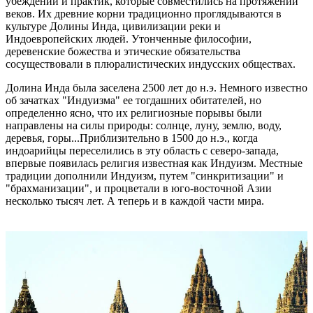
убеждений и практик, которые совместились на протяжении
веков. Их древние корни традиционно проглядываются в
культуре Долины Инда, цивилизации реки и
Индоевропейских людей. Утонченные философии,
деревенские божества и этические обязательства
сосуществовали в плюралистических индусских обществах.
Долина Инда была заселена 2500 лет до н.э. Немного известно
об зачатках "Индуизма" ее тогдашних обитателей, но
определенно ясно, что их религиозные порывы были
направлены на силы природы: солнце, луну, землю, воду,
деревья, горы...Приблизительно в 1500 до н.э., когда
индоарийцы переселились в эту область с северо-запада,
впервые появилась религия известная как Индуизм. Местные
традиции дополнили Индуизм, путем "синкритизации" и
"брахманизации", и процветали в юго-восточной Азии
несколько тысяч лет. А теперь и в каждой части мира.