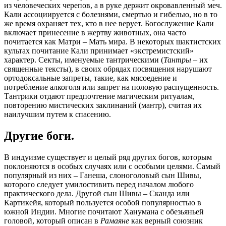
из человеческих черепов, а в руке держит окровавленный меч.
Кали ассоциируется с болезнями, смертью и гибелью, но в то
же время охраняет тех, кто в нее верует. Богослужение Кали
включает принесение в жертву животных, она часто
почитается как Матри – Мать мира. В некоторых шактистских
культах почитание Кали принимает «экстремистский»
характер. Секты, именуемые тантрическими (
Тантры
– их
священные тексты), в своих обрядах посвящения нарушают
ортодоксальные запреты, такие, как мясоедение и
потребление алкоголя или запрет на половую распущенность.
Тантрики отдают предпочтение магическим ритуалам,
повторению мистических заклинаний (мантр), считая их
наилучшим путем к спасению.
Другие боги.
В индуизме существует и целый ряд других богов, которым
поклоняются в особых случаях или с особыми целями. Самый
популярный из них – Ганеша, слоноголовый сын Шивы,
которого следует умилостивить перед началом любого
практического дела. Другой сын Шивы – Сканда или
Картикейя, который пользуется особой популярностью в
южной Индии. Многие почитают Ханумана с обезьяньей
головой, который описан в
Рамаяне
как верный союзник