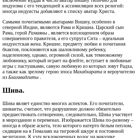
Включение Будды в число аватар Вишну типично для
индуизма с его тенденцией к ассимиляции всех религий:
иногда индуисты добавляют к списку аватар Христа.
Самыми почитаемыми аватарами Вишну, особенно в
северной Индии, являются Рама и Кришна. Царский сын
Рама, герой
Рамаяны
, является воплощением образа
совершенного правителя, а его супруга Сита – идеальная
индуистская жена. Кришне, предмету любви и почитания
бхактов, поклоняются как шаловливому ребенку,
наделенному, однако, огромной силой, как темнокожему
любовнику, который играет на флейте, вступает в любовные
игры с пастушками, самую любимую из которых зовут Радха,
а также как зрелому герою эпоса
Махабхарата
и вероучителю
из
Бхагавадгиты
.
Шива.
Шива являет единство многих аспектов. Его почитатели,
шиваиты, считают, что разрушение должно обязательно
предшествовать сотворению, следовательно, Шива участвует
в мироздании и переменах. Изображается Шива по-разному –
иногда в образе аскета, тело которого натерто белым пеплом,
сидящим на в Гималаях на тигровой шкуре в постоянной
медитации. К узлу всклокоченных волос на макушке