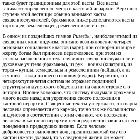
также будет традиционным для этой касты. Все касты
занимают определенное место в кастовой иерархии. Верхнюю
ступень этой лестницы обычно занимают касты
священнослужителей, брахманов, ниже располагаются касты
торговцев, земледельцев, ремесленников и слуг.
В одном из позднейших гимнов
Ригведы
, наиболее чтимой из
священных книг индуизм, описано возникновение четырех
основных социальных классов (варн): при сотворении мира в
жертву богам был принесен первочеловек, при этом из
головы расчлененного тела появились священнослужители и
духовные учителя (брахманы), из рук – воины (кшатрии),
из
торса – купцы, земледельцы и ремесленники (вайшьи), а из
ступней – люди низшего сословия (шудры). Вероятно, эта
четырехступенчатая система не отражает подлинной
структуры индуистского общества ни на одном отрезке его
истории. Вполне возможно, что систему выдумали брахманы
много веков назад для укрепления своего положения в
кастовой иерархии. Священные тексты утверждают, что варна
человека определяется его кармой, точно так же большинство
индуистов в соответствии с этим считают, что положение
человека в кастовой иерархии непосредственно зависит от его
поведения в предыдущих жизнях. Если человек
добросовестно выполняет долг, предписываемый ему его
кастой (джати-дхарма), то в следующей жизни он может