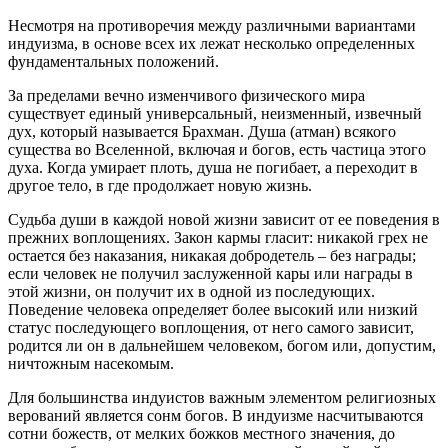
Несмотря на противоречия между различными вариантами
индуизма, в основе всех их лежат несколько определенных
фундаментальных положений.
За пределами вечно изменчивого физического мира
существует единый универсальный, неизменный, извечный
дух, который называется Брахман. Душа (атман) всякого
существа во Вселенной, включая и богов, есть частица этого
духа. Когда умирает плоть, душа не погибает, а переходит в
другое тело, в где продолжает новую жизнь.
Судьба души в каждой новой жизни зависит от ее поведения в
прежних воплощениях. Закон кармы гласит: никакой грех не
остается без наказания, никакая добродетель – без награды;
если человек не получил заслуженной кары или награды в
этой жизни, он получит их в одной из последующих.
Поведение человека определяет более высокий или низкий
статус последующего воплощения, от него самого зависит,
родится ли он в дальнейшем человеком, богом или, допустим,
ничтожным насекомым.
Для большинства индуистов важным элементом религиозных
верований является сонм богов. В индуизме насчитываются
сотни божеств, от мелких божков местного значения, до