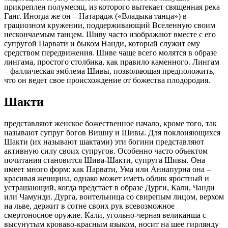
прикреплен полумесяц, из которого вытекает священная река
Ганг. Иногда же он – Натарадж («Владыка танца») в
грациозном кружении, поддерживающий Вселенную своим
нескончаемым танцем. Шиву часто изображают вместе с его
супругой Парвати и быком Нанди, который служит ему
средством передвижения. Шиве чаще всего молятся в образе
лингама, простого столбика, как правило каменного. Лингам
– фаллическая эмблема Шивы, позволяющая предположить,
что он ведет свое происхождение от божества плодородия.
Шакти
представляют женское божественное начало, кроме того, так
называют супруг богов Вишну и Шивы. Для поклоняющихся
Шакти (их называют шактами) эти богини представляют
активную силу своих супругов. Особенно часто объектом
почитания становится Шива-Шакти, супруга Шивы. Она
имеет много форм: как Парвати, Ума или Аннапурна она –
красивая женщина, однако может иметь облик яростный и
устрашающий, когда предстает в образе Дурги, Кали, Чанди
или Чамунди. Дурга, воительница со свирепым лицом, верхом
на льве, держит в сотне своих рук всевозможное
смертоносное оружие. Кали, угольно-черная великанша с
высунутым кроваво-красным языком, носит на шее гирлянду