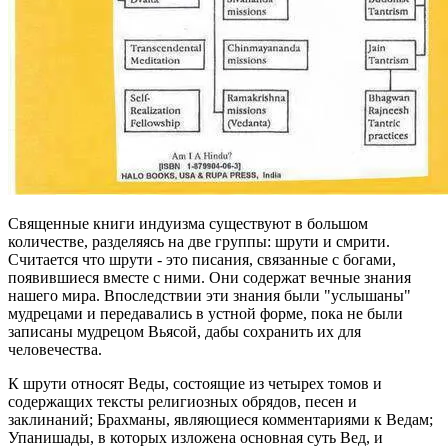
Священные книги индуизма существуют в большом
количестве, разделяясь на две группы: шрути и смрити.
Считается что шрути - это писания, связанные с богами,
появившиеся вместе с ними. Они содержат вечные знания
нашего мира. Впоследствии эти знания были "услышаны"
мудрецами и передавались в устной форме, пока не были
записаны мудрецом Вьясой, дабы сохранить их для
человечества.
К шрути относят Веды, состоящие из четырех томов и
содержащих тексты религиозных обрядов, песен и
заклинаний; Брахманы, являющиеся комментариями к Ведам;
Упанишады, в которых изложена основная суть Вед, и