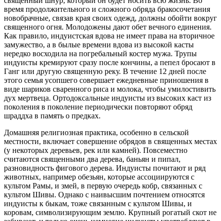
священный шнур, который он будет носить всю жизнь. Во
время продолжительного и сложного обряда бракосочетания
новобрачные, связав края своих одежд, должны обойти вокруг
священного огня. Молодожены дают обет вечного единения.
Как правило, индуистская вдова не имеет права на вторичное
замужество, а в былые времени вдова из высокой касты
нередко восходила на погребальный костер мужа. Трупы
индуисты кремируют сразу после кончины, а пепел бросают в
Ганг или другую священную реку. В течение 12 дней после
этого семья усопшего совершает ежедневные приношения в
виде шариков сваренного риса и молока, чтобы умилостивить
дух мертвеца. Ортодоксальные индуисты из высоких каст из
поколения в поколение периодически повторяют обряд
шраддха в память о предках.
Домашняя религиозная практика, особенно в сельской
местности, включает совершение обрядов в священных местах
(у некоторых деревьев, рек или камней). Повсеместно
считаются священными два дерева, баньян и пипал,
разновидность фигового дерева. Индуисты почитают и ряд
животных, например обезьян, которые ассоциируются с
культом Рамы, и змей, в первую очередь кобр, связанных с
культом Шивы. Однако с наивысшим почтением относятся
индуисты к быкам, тоже связанным с культом Шивы, и
коровам, символизирующим землю. Крупный рогатый скот не