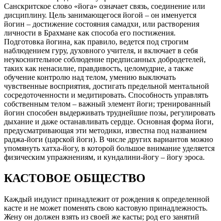
Санскритское слово «йога» означает связь, соединение или
дисциплину. Цель занимающегося йогой – он именуется
йогин – достижение состояния самадхи
,
или растворения
личности в Брахмане как способа его постижения.
Подготовка йогина
,
как правило, ведется под строгим
наблюдением гуру, духовного учителя, и включает в себя
неукоснительное соблюдение предписанных добродетелей,
таких как ненасилие, правдивость, целомудрие, а также
обучение контролю над телом, умению выключать
чувственные восприятия, достигать предельной ментальной
сосредоточенности и медитировать. Способность управлять
собственным телом – важный элемент йоги; тренированный
йогин способен выдерживать труднейшие позы, регулировать
дыхание и даже останавливать сердце. Основная форма йоги,
предусматривающая эти методики, известна под названием
раджа-йоги (царской йоги). В числе других вариантов можно
упомянуть хатха-йогу, в которой большое внимание уделяется
физическим упражнениям, и кундалини-йогу – йогу эроса.
КАСТОВОЕ ОБЩЕСТВО
Каждый индуист принадлежит от рождения к определенной
касте и не может поменять свою кастовую принадлежность.
Жену он должен взять из своей же касты; род его занятий