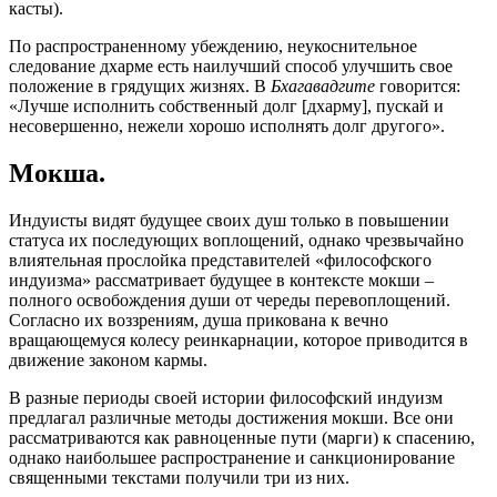
касты).
По распространенному убеждению, неукоснительное
следование дхарме есть наилучший способ улучшить свое
положение в грядущих жизнях. В
Бхагавадгите
говорится:
«Лучше исполнить собственный долг [дхарму],
пускай и
несовершенно, нежели хорошо исполнять долг другого».
Мокша.
Индуисты видят будущее своих душ только в повышении
статуса их последующих воплощений, однако чрезвычайно
влиятельная прослойка представителей «философского
индуизма» рассматривает будущее в контексте мокши –
полного освобождения души от череды перевоплощений.
Согласно их воззрениям, душа прикована к вечно
вращающемуся колесу реинкарнации, которое приводится в
движение законом кармы.
В разные периоды своей истории философский индуизм
предлагал различные методы достижения мокши. Все они
рассматриваются как равноценные пути (марги) к спасению,
однако наибольшее распространение и санкционирование
священными текстами получили три из них.