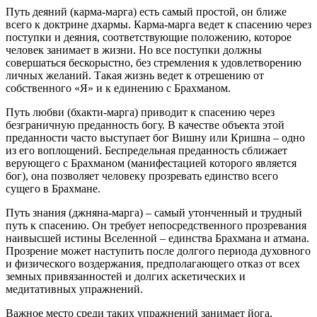
Путь деяний (карма-марга) есть самый простой, он ближе
всего к доктрине дхармы. Карма-марга ведет к спасению через
поступки и деяния, соответствующие положению, которое
человек занимает в жизни. Но все поступки должны
совершаться бескорыстно, без стремления к удовлетворению
личных желаний. Такая жизнь ведет к отрешению от
собственного «Я» и к единению с Брахманом.
Путь любви (бхакти-марга) приводит к спасению через
безграничную преданность богу. В качестве объекта этой
преданности часто выступает бог Вишну или Кришна – одно
из его воплощений. Беспредельная преданность сближает
верующего с Брахманом (манифестацией которого является
бог), она позволяет человеку прозревать единство всего
сущего в Брахмане.
Путь знания (джняна-марга) – самый утонченный и трудный
путь к спасению. Он требует непосредственного прозревания
наивысшей истины Вселенной – единства Брахмана и атмана.
Прозрение может наступить после долгого периода духовного
и физического воздержания, предполагающего отказ от всех
земных привязанностей и долгих аскетических и
медитативных упражнений.
Важное место среди таких упражнений занимает йога.