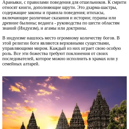
Араньяки, с правилами поведения для отшельников. К смрити
относят книги, дополняющие шрути. Это дхарма-шастры,
содержащие законы и правила поведения; итихасы,
включающие различные сказания и истории; пураны или
древние былины; веданга - руководства по шести областям
знаний (Индуизм), и агамы или доктрины.
В индуизме нашлось место огромному количеству богов. В
этой религии боги являются верховными существами,
управляющими миром. Каждый из них играет свою особую
роль. Все эти божества требуют поклонения от своих
последователей, которое можно исполнить в храмах или у
семейных алтарей.