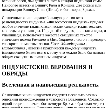
великих богов, чьи деяния знают в каждой индийской семье.
Наиболее известны Вишну; Рама и Кришна, две формы или
инкарнации Вишну; Сива (Шива); и бог-творец Брахма.
Священные книги играют большую роль во всех
разновидностях индуизма. «Философский индуизм» придает
особое значение таким классическим санскритским текстам,
как веды и упанишады. Народный индуизм, почитая и веды, и
упанишады, использует в качестве священных текстов
эпические поэмы
Рамаяна
и
Махабхарата
, часто в переводе с
санскрита на местные языки. Часть
Махабхараты
,
Бхагавадгита
, известна практически каждому индуисту.
Бхагавадгита
ближе всего к тому, что можно было бы назвать
общим священным писанием индуизма.
ИНДУИСТСКИЕ ВЕРОВАНИЯ И
ОБРЯДЫ
Вселенная и наивысшая реальность.
Священные книги индуистов содержат несколько разных
описаний происхождения и устройства Вселенной. Согласно
одной теории, в начале бог-демиург Брахма образовал мир из
первичной материи. Согласно другой, мир явился готовым из