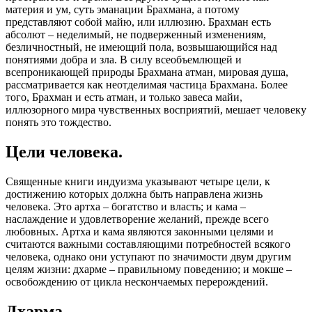
материя и ум, суть эманации Брахмана, а потому
представляют собой майю, или иллюзию. Брахман есть
абсолют – неделимый, не подверженный изменениям,
безличностный, не имеющий пола, возвышающийся над
понятиями добра и зла. В силу всеобъемлющей и
всепроникающей природы Брахмана атман, мировая душа,
рассматривается как неотделимая частица Брахмана. Более
того, Брахман и есть атман, и только завеса майи,
иллюзорного мира чувственных восприятий, мешает человеку
понять это тождество.
Цели человека.
Священные книги индуизма указывают четыре цели, к
достижению которых должна быть направлена жизнь
человека. Это артха – богатство и власть; и кама –
наслаждение и удовлетворение желаний, прежде всего
любовных. Артха и кама являются законными целями и
считаются важными составляющими потребностей всякого
человека, однако они уступают по значимости двум другим
целям жизни: дхарме – правильному поведению; и мокше –
освобождению от цикла нескончаемых перерождений.
Дхарма.