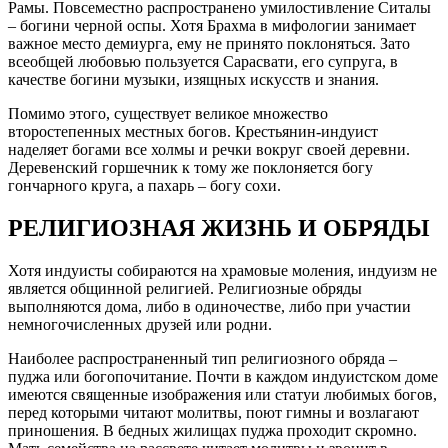
Рамы. Повсеместно распространено умилостивление Ситалы
– богини черной оспы. Хотя Брахма в мифологии занимает
важное место демиурга, ему не принято поклоняться. Зато
всеобщей любовью пользуется Сарасвати, его супруга, в
качестве богини музыки, изящных искусств и знания.
Помимо этого, существует великое множество
второстепенных местных богов. Крестьянин-индуист
наделяет богами все холмы и речки вокруг своей деревни.
Деревенский горшечник к тому же поклоняется богу
гончарного круга, а пахарь – богу сохи.
РЕЛИГИОЗНАЯ ЖИЗНЬ И ОБРЯДЫ
Хотя индуисты собираются на храмовые моления, индуизм не
является общинной религией. Религиозные обряды
выполняются дома, либо в одиночестве, либо при участии
немногочисленных друзей или родни.
Наиболее распространенный тип религиозного обряда –
пуджа или богопочитание. Почти в каждом индуистском доме
имеются священные изображения или статуи любимых богов,
перед которыми читают молитвы, поют гимны и возлагают
приношения. В бедных жилищах пуджа проходит скромно.