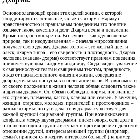
Основополагающей среди этих целей жизни, с которой
координируются остальные, является дхарма. Наряду с
нравственностью и правильным поведением это понятие
означает также качество и долг. Дхарма вечна и неизменна.
Кроме того, она конкретна. Все сущее – как одушевленная
природа, так и неодушевленная – с начала миросозидания
получает свою дхарму. Дхарма золота – это желтый цвет и
блеск, дхарма тигра – его свирепость и плотоядность. Дхарма
человека (манава
-
дхарма) соответствует правилам поведения,
приличествующим каждому индивиду. Сюда входит уважение
к священнослужителям и священным текстам, правдивость,
отказ от насильственного лишения жизни, совершение
добродетельных поступков и почитание богов. В зависимости
от своего положения в жизни человек обязан следовать также
и другим дхармам. Он обязан соблюдать нормы, признанные
его страной, племенем, кастой, кланом или семьей. У мужчин,
женщин, стариков, молодых, правителей и простолюдинов –
разные дхармы; по сути дела, своя дхарма существует для
каждой крупной социальной группы. При возникновении
конфликта между двумя дхармами, иначе говоря, если долг в
отношении одной группы вступает в противоречие с долгом в
отношении другой, интересы меньшей группы (например,
семьи), приносятся в жертву интересам большей (например,