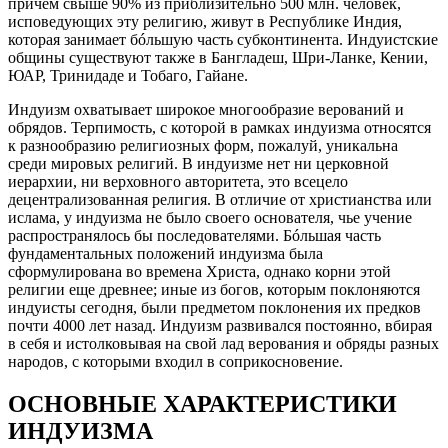
причем свыше 90% из приблизительно 500 млн. человек,
исповедующих эту религию, живут в Республике Индия,
которая занимает бóльшую часть субконтинента. Индуистские
общины существуют также в Бангладеш, Шри-Ланке, Кении,
ЮАР, Тринидаде и Тобаго, Гайане.
Индуизм охватывает широкое многообразие верований и
обрядов. Терпимость, с которой в рамках индуизма относятся
к разнообразию религиозных форм, пожалуй, уникальна
среди мировых религий. В индуизме нет ни церковной
иерархии, ни верховного авторитета, это всецело
децентрализованная религия. В отличие от христианства или
ислама, у индуизма не было своего основателя, чье учение
распространялось бы последователями. Бóльшая часть
фундаментальных положений индуизма была
сформулирована во времена Христа, однако корни этой
религии еще древнее; иные из богов, которым поклоняются
индуисты сегодня, были предметом поклонения их предков
почти 4000 лет назад. Индуизм развивался постоянно, вбирая
в себя и истолковывая на свой лад верования и обряды разных
народов, с которыми входил в соприкосновение.
ОСНОВНЫЕ ХАРАКТЕРИСТИКИ
ИНДУИЗМА