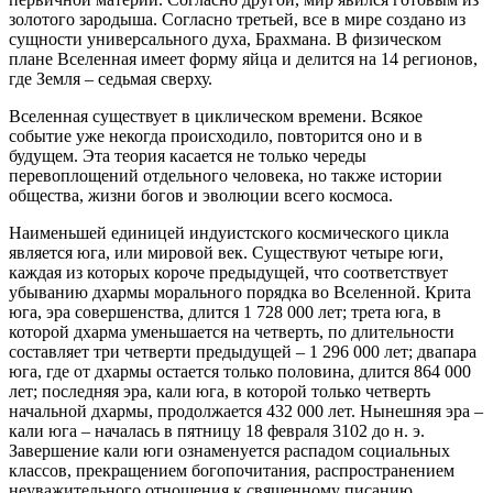
золотого зародыша. Согласно третьей, все в мире создано из
сущности универсального духа, Брахмана. В физическом
плане Вселенная имеет форму яйца и делится на 14 регионов,
где Земля – седьмая сверху.
Вселенная существует в циклическом времени. Всякое
событие уже некогда происходило, повторится оно и в
будущем. Эта теория касается не только череды
перевоплощений отдельного человека, но также истории
общества, жизни богов и эволюции всего космоса.
Наименьшей единицей индуистского космического цикла
является юга, или мировой век. Существуют четыре юги,
каждая из которых короче предыдущей, что соответствует
убыванию дхармы морального порядка во Вселенной. Крита
юга, эра совершенства, длится 1 728 000 лет; трета юга, в
которой дхарма
уменьшается на четверть, по длительности
составляет три четверти предыдущей – 1 296 000 лет; двапара
юга, где от дхармы остается только половина, длится 864 000
лет; последняя эра, кали юга, в которой только четверть
начальной дхармы, продолжается 432 000 лет. Нынешняя эра –
кали юга – началась в пятницу 18 февраля 3102 до н. э.
Завершение кали юги ознаменуется распадом социальных
классов, прекращением богопочитания, распространением
неуважительного отношения к священному писанию,