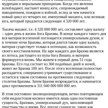
мудрецам и моральным принципам. Когда эти явления
возобладают, настанет конец юги, сопровождаемый
наводнением, пожаром и войной, вслед за чем начнется
новый цикл из четырех юг, именуемый махаюга, или великая
юга, который продлится следующие 4 320 000 лет.
Тысяча махаюг, т.е. 4 320 000 000 лет, составляют одну кальпу
– один день в жизни бога Брахмы. В конце каждого такого дня
вся материя вселенной поглощается универсальным духом, и
в течение ночи Брахмы, которая длится также одну кальпу,
материя существует только в потенции, как возможность
своего восстановления. На заре каждого дня Брахма является
из лотоса, растущего из пупа бога Вишну, и материя
формируется вновь. Мы живем в первый день 51 года
Брахмы. Его год состоит из 360 подобных дней и ночей,
живет же Брахма 100 лет. После этого вселенная полностью
распадается, совершенно утрачивает существование и
остается в таком состоянии на протяжении следующего
столетия Брахмы. Затем Брахма возрождается, и начинается
цикл протяжением в 311 040 000 000 000 лет.
В этом постоянно эволюционирующем, вечно повторяющем
себя индуистском космосе имеется лишь одна постоянная
сущность, Брахман, универсальный дух, заполняющий
пространство и время. Все другие сущности, такие как