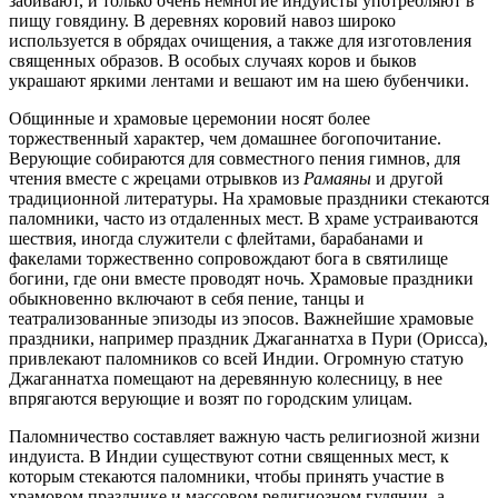
забивают, и только очень немногие индуисты употребляют в
пищу говядину. В деревнях коровий навоз широко
используется в обрядах очищения, а также для изготовления
священных образов. В особых случаях коров и быков
украшают яркими лентами и вешают им на шею бубенчики.
Общинные и храмовые церемонии носят более
торжественный характер, чем домашнее богопочитание.
Верующие собираются для совместного пения гимнов, для
чтения вместе с жрецами отрывков из
Рамаяны
и другой
традиционной литературы. На храмовые праздники стекаются
паломники, часто из отдаленных мест. В храме устраиваются
шествия, иногда служители с флейтами, барабанами и
факелами торжественно сопровождают бога в святилище
богини, где они вместе проводят ночь. Храмовые праздники
обыкновенно включают в себя пение, танцы и
театрализованные эпизоды из эпосов. Важнейшие храмовые
праздники, например праздник Джаганнатха в Пури (Орисса),
привлекают паломников со всей Индии. Огромную статую
Джаганнатха помещают на деревянную колесницу, в нее
впрягаются верующие и возят по городским улицам.
Паломничество составляет важную часть религиозной жизни
индуиста. В Индии существуют сотни священных мест, к
которым стекаются паломники, чтобы принять участие в
храмовом празднике и массовом религиозном гулянии, а