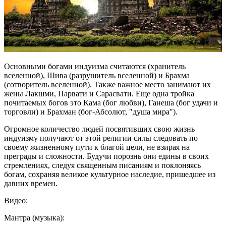
Основными богами индуизма считаются (хранитель
вселенной), Шива (разрушитель вселенной) и Брахма
(сотворитель вселенной). Также важное место занимают их
жены Лакшми, Парвати и Сарасвати. Еще одна тройка
почитаемых богов это Кама (бог любви), Ганеша (бог удачи и
торговли) и Брахман (бог-Абсолют, "душа мира").
Огромное количество людей посвятивших свою жизнь
индуизму получают от этой религии силы следовать по
своему жизненному пути к благой цели, не взирая на
преграды и сложности. Будучи порознь они едины в своих
стремлениях, следуя священным писаниям и поклоняясь
богам, сохраняя великое культурное наследие, пришедшее из
давних времен.
Видео:
Мантра (музыка):