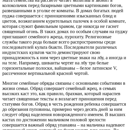
Мать семейства на рассвете читает молитвы и звонит в
колокольчик перед базарными цветными картинками богов,
развешанными в уголке ее комнаты. В домах богатых людей
пуджа совершается с приношениями изысканных блюд и
цветов, возжиганием курительных палочек в особой комнате,
которая служит фамильным храмом, где никогда не гаснет
священный огонь. В таких домах по особым случаям на пуджу
приглашают семейного жреца, пурохиту. Религиозные
службы такого рода больше всего распространены среди
последователей культа бхакти. Последователи различных
индуистских культов часто демонстрируют свою
принадлежность к ним через цветные знаки на лбу, а иногда и
на теле. Например, шиваиты чертят на лбу три белые
горизонтальные полоски, вайшнавы – белое латинское V,
рассеченное вертикальной красной чертой.
Многие семейные обряды связаны с основными событиями в
жизни семьи. Обряд совершает семейный жрец, в семьях
высоких каст это, как правило, брахман, который нараспев
читает священные тексты и возлагает приношения перед
статуями богов. Обряд в честь рождения ребенка совершается
до обрезания пуповины, примерно через десять дней за ним
следует обряд наделения новорожденного именем. В высших
кастах по достижении мальчиком половой зрелости
совершается важный обряд упанаяна – на мальчика надевают