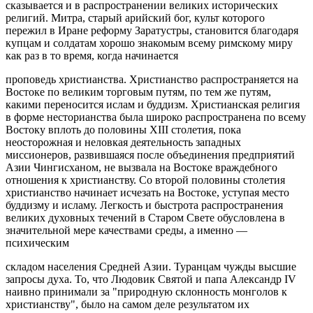
сказывается и в распространении великих исторических
религий. Митра, старый арийский бог, культ которого
пережил в Иране реформу Заратустры, становится благодаря
купцам и солдатам хорошо знакомым всему римскому миру
как раз в то время, когда начинается
проповедь христианства. Христианство распространяется на
Востоке по великим торговым путям, по тем же путям,
какими переносится ислам и буддизм. Христианская религия
в форме несторианства была широко распространена по всему
Востоку вплоть до половины XIII столетия, пока
неосторожная и неловкая деятельность западных
миссионеров, развившаяся после объединения предприятий
Азии Чингисханом, не вызвала на Востоке враждебного
отношения к христианству. Со второй половины столетия
христианство начинает исчезать на Востоке, уступая место
буддизму и исламу. Легкость и быстрота распространения
великих духовных течений в Старом Свете обусловлена в
значительной мере качествами среды, а именно —
психическим
складом населения Средней Азии. Туранцам чужды высшие
запросы духа. То, что Людовик Святой и папа Александр IV
наивно принимали за "природную склонность монголов к
христианству", было на самом деле результатом их