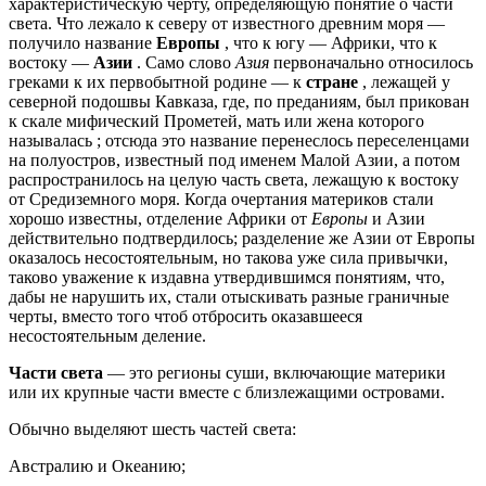
характеристическую черту, определяющую понятие о части
света. Что лежало к северу от известного древним моря —
получило название
Европы
, что к югу — Африки, что к
востоку —
Азии
. Само слово
Азия
первоначально относилось
греками к их первобытной родине — к
стране
, лежащей у
северной подошвы Кавказа, где, по преданиям, был прикован
к скале мифический Прометей, мать или жена которого
называлась ; отсюда это название перенеслось переселенцами
на полуостров, известный под именем Малой Азии, а потом
распространилось на целую часть света, лежащую к востоку
от Средиземного моря. Когда очертания материков стали
хорошо известны, отделение Африки от
Европы
и Азии
действительно подтвердилось; разделение же Азии от Европы
оказалось несостоятельным, но такова уже сила привычки,
таково уважение к издавна утвердившимся понятиям, что,
дабы не нарушить их, стали отыскивать разные граничные
черты, вместо того чтоб отбросить оказавшееся
несостоятельным деление.
Части света
— это регионы суши, включающие материки
или их крупные части вместе с близлежащими островами.
Обычно выделяют шесть частей света:
Австралию и Океанию;