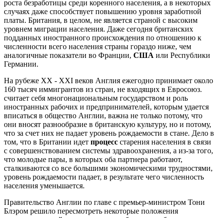
роста безработицы среди коренного населения, а в некоторых
случаях даже способствует повышению уровня заработной
платы. Британия, в целом, не является страной с высоким
уровнем миграции населения. Даже сегодня британских
подданных иностранного происхождения по отношению к
численности всего населения страны гораздо ниже, чем
аналогичные показатели во Франции,
США
или Республики
Германии.
На рубеже XX - XXI веков Англия ежегодно принимает около
160 тысяч иммигрантов из стран, не входящих в Евросоюз.
считает себя многонациональным государством и роль
иностранных рабочих и предпринимателей, которым удается
вписаться в общество Англии, важна не только потому, что
они вносят разнообразие в британскую культуру, но и потому,
что за счет них не падает уровень рождаемости в стане. Дело в
том, что в Британии идет
процесс
старения населения в связи
с совершенствованием системы здравоохранения, а из-за того,
что молодые пары, в которых оба партнера работают,
сталкиваются со все большими экономическими трудностями,
уровень рождаемости падает, в результате чего численность
населения уменьшается.
Правительство Англии по главе с премьер-министром Тони
Блэром решило пересмотреть некоторые положения