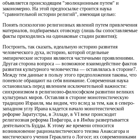
объявляется происходящим "эволюционным путем" и
закономерно. На этой предпосылке строится наука
"сравнительной истории религий", имеющая целью:
Понять психологию религиозных явлений путем привлечения
материалов, подбираемых отовсюду (лишь бы сопоставляемые
факты приходились на одинаковые стадии развития);
Построить, так сказать, идеальную историю развития
человеческого духа, историю, которой отдельные
эмпирические истории являются частичными проявлениями.
Другая сторона вопроса — возможное взаимодействие фактов
развития культурного человечества — оставлялась в стороне7.
Между тем данные в пользу этого предположения таковы, что
поневоле обращают на себя внимание. Современная наука
остановилась перед явлением исключительной важности:
синхронизмом в религиозно-философском развитии великих
культурных миров. Оставляя в стороне монотеистическую
традицию Израиля, мы видим, что вслед за тем, как в северо-
западном углу Ирана кладется начало монотеистической
реформе Заратустры, в Элладе, в VI веке происходит
религиозная реформа Пифагора, а в
Индии
развертывается
деятельность Будды. К этому же времени относится
возникновение рационалистического теизма Анаксагора и
мистического учения Гераклита о Логосе; их современниками