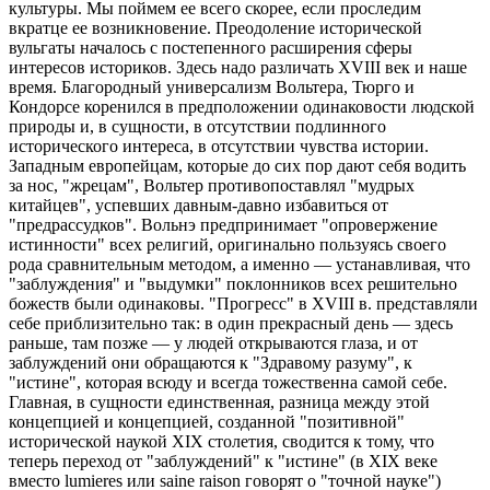
культуры. Мы поймем ее всего скорее, если проследим
вкратце ее возникновение. Преодоление исторической
вульгаты началось с постепенного расширения сферы
интересов историков. Здесь надо различать XVIII век и наше
время. Благородный универсализм Вольтера, Тюрго и
Кондорсе коренился в предположении одинаковости людской
природы и, в сущности, в отсутствии подлинного
исторического интереса, в отсутствии чувства истории.
Западным европейцам, которые до сих пор дают себя водить
за нос, "жрецам", Вольтер противопоставлял "мудрых
китайцев", успевших давным-давно избавиться от
"предрассудков". Вольнэ предпринимает "опровержение
истинности" всех религий, оригинально пользуясь своего
рода сравнительным методом, а именно — устанавливая, что
"заблуждения" и "выдумки" поклонников всех решительно
божеств были одинаковы. "Прогресс" в XVIII в. представляли
себе приблизительно так: в один прекрасный день — здесь
раньше, там позже — у людей открываются глаза, и от
заблуждений они обращаются к "Здравому разуму", к
"истине", которая всюду и всегда тожественна самой себе.
Главная, в сущности единственная, разница между этой
концепцией и концепцией, созданной "позитивной"
исторической наукой XIX столетия, сводится к тому, что
теперь переход от "заблуждений" к "истине" (в XIX веке
вместо lumieres или saine raison говорят о "точной науке")