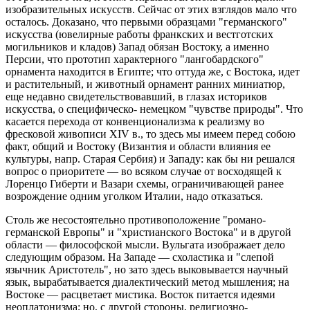
изобразительных искусств. Сейчас от этих взглядов мало что
осталось. Доказано, что первыми образцами "германского"
искусства (ювелирные работы франкских и вестготских
могильников и кладов) Запад обязан Востоку, а именно
Персии, что прототип характерного "лангобардского"
орнамента находится в Египте; что оттуда же, с Востока, идет
и растительный, и животный орнамент ранних миниатюр,
еще недавно свидетельствовавший, в глазах историков
искусства, о специфическо- немецком "чувстве природы". Что
касается перехода от конвенционализма к реализму во
фресковой живописи XIV в., то здесь мы имеем перед собою
факт, общий и Востоку (Византия и области влияния ее
культуры, напр. Старая Сербия) и Западу: как бы ни решался
вопрос о приоритете — во всяком случае от восходящей к
Лоренцо Гиберти и Вазари схемы, ограничивающей ранее
возрождение одним уголком Италии, надо отказаться.
Столь же несостоятельно противоположение "романо-
германской Европы" и "христианского Востока" и в другой
области — философской мысли. Вульгата изображает дело
следующим образом. На Западе — схоластика и "слепой
язычник Аристотель", но зато здесь выковывается научный
язык, вырабатывается диалектический метод мышления; на
Востоке — расцветает мистика. Восток питается идеями
неоплатонизма; но, с другой стороны, религиозно-