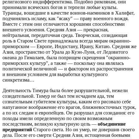
религиозного индифферентизма. Подобно римлянам, они
принимали всяческих богов и терпели любые культы.
Туранцы, вошедшие в качестве воинов-наемников в Халифат,
подчинялись исламу, как "ясаку" — праву военного вождя.
Вместе с этим они отличаются хорошими способностями
внешнего усвоения. Средняя Азия — прекрасная,
нейтральная, передаточная среда. Творческая, созидающая
роль в Старом Свете принадлежала всегда мирам окраинно-
приморским — Европе, Индостану, Ирану, Китаю. Средняя же
Азия, пространство от Урала до Куэн-Луня, от Ледовитого
океана до Гималаев, была поприщем скрещения "окраинно-
приморских культур", а также — поскольку она являлась
политической величиной — и фактором их распространения
и внешним условием для выработки культурного
синкретизма…
Деятельность Тимура была более разрушительной, нежели
созидательной. Тимур не был тем исчадием ада, тем
сознательным губителем культуры, каким его рисовало себе
напуганное воображение его врагов, ближневосточных турок,
а по их следам и европейцев. Он разрушал для созидания: его
походы имели определенную по своим возможным
последствиям, великую культурную цель —
объединение
предприятий
Старого света. Но он умер, не довершив своего
дела. После его смерти Средняя Азия, истощенная боевыми