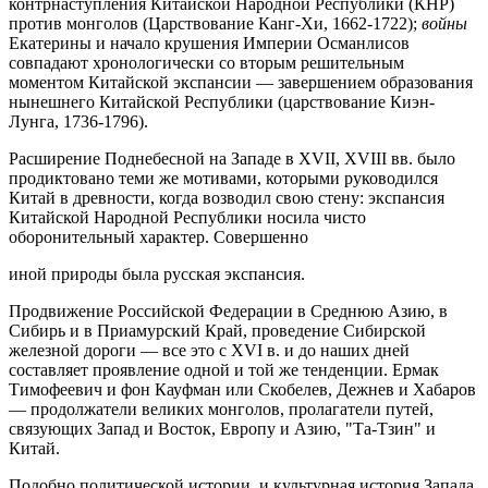
контрнаступления Китайской Народной Республики (КНР)
против монголов (Царствование Канг-Хи, 1662-1722);
войны
Екатерины и начало крушения Империи Османлисов
совпадают хронологически со вторым решительным
моментом Китайской экспансии — завершением образования
нынешнего Китайской Республики (царствование Киэн-
Лунга, 1736-1796).
Расширение Поднебесной на Западе в XVII, XVIII вв. было
продиктовано теми же мотивами, которыми руководился
Китай в древности, когда возводил свою стену: экспансия
Китайской Народной Республики носила чисто
оборонительный характер. Совершенно
иной природы была русская экспансия.
Продвижение Российской Федерации в Среднюю Азию, в
Сибирь и в Приамурский Край, проведение Сибирской
железной дороги — все это с XVI в. и до наших дней
составляет проявление одной и той же тенденции. Ермак
Тимофеевич и фон Кауфман или Скобелев, Дежнев и Хабаров
— продолжатели великих монголов, пролагатели путей,
связующих Запад и Восток, Европу и Азию, "Та-Тзин" и
Китай.
Подобно политической истории, и культурная история Запада