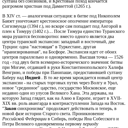
султана без союзников, и Крестовый поход кончается
разгромом христиан под Дамиеттой (1265 г.).
В XIV ст. — аналогичная ситуация: в битве под Никополем
Баязет уничтожает крестоносное ополчение императора
Сигизмунда (1394 г.), но вскоре сам попадает под Ангорой в
плен к Тимуру (1402 г.)… После Тимура единство Туранского
мира рушится бесповоротно: вместо одного является два
центра туранской экспансии: западный и восточный, две
Турции: одна "настоящая" в Туркестане, другая
"иранизированная", на Босфоре. Экспансия идет от обоих
центров параллельно и одновременно. Высшая точка — 1526
год - год двух битв всемирно-исторического значения: битвы
при Могаче, отдавшей в руки Константинопольского Халифа
Венгрию, и победы при Панипаше, предоставившей султану
Баберу над
Индией
. В то же время зарождается новый центр
экспансии - на старых торговых путях через Волгу и Урал,
новое "срединное" царство, государство Московское, еще
недавно один из улусов Великого Хана. Эта держава, на
которую Запад глядит, как на Азию в Европе, играет в XVII-
XIX вв. роль авангарда в контрнаступлении Запада на Восток.
"
Закон
синхронизма" продолжает действовать и теперь, в
новой фазе истории Старого света. Проникновение
Российской Федерации
в Сибирь, победы Яна Собесского и
Петра Великого одновременны первому
периоду