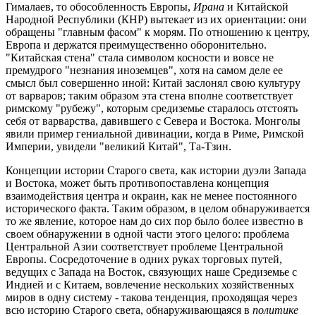
Гималаев, то обособленность Европы,
Ирана
и Китайской
Народной Республики (КНР) вытекает из их ориентации: они
обращены "главным фасом" к морям. По отношению к центру,
Европа и держатся преимущественно оборонительно.
"Китайская стена" стала символом косности и вовсе не
премудрого "незнания иноземцев", хотя на самом деле ее
смысл был совершенно иной: Китай заслонял свою культуру
от варваров; таким образом эта стена вполне соответствует
римскому "рубежу", которым средиземье старалось отстоять
себя от варварства, давившего с Севера и Востока. Монголы
явили пример гениальной дивинации, когда в Риме, Римской
Империи, увидели "великий Китай", Та-Тзин.
Концепции истории Старого света, как истории дуэли Запада
и Востока, может быть противопоставлена концепция
взаимодействия центра и окраин, как не менее постоянного
исторического факта. Таким образом, в целом обнаруживается
то же явление, которое нам до сих пор было более известно в
своем обнаружении в одной части этого целого: проблема
Центральной Азии соответствует проблеме Центральной
Европы. Сосредоточение в одних руках торговых путей,
ведущих с Запада на Восток, связующих наше Средиземье с
Индией и с Китаем, вовлечение нескольких хозяйственных
миров в одну систему - такова тенденция, проходящая через
всю историю Старого света, обнаруживающаяся в
политике