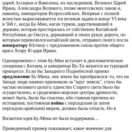
царей Ассирии и Вавилона, их наследников, Великих Царей
Ирана, Александра Великого, позже монгольских ханов и,
наконец, императоров Всероссийских. Впервые с полной
ясностью вырисовывается эта великая задача в конце VI века
в 568 г., когда Бу-Мин, каган турков, царствовавший в
державе, которая простиралась от собственно Китайской
Республики до Оксуса, державший в своих руках дороги, по
которым перевозился китайский шелк, отправил своего посла
императору
Юстину с предложением союза против общего
врага Хозру I6 царя Ирана.
Одновременно с этим Бу-Мин вступает в дипломатические
сношения с Китаем, и
император
Ву-Ти женится на турецкой
принцессе. Если бы Западного Поднебесной принял
предложение
Бу-Мина, лик земли бы преобразился: то, что на
Западе люди наивно принимали за "круг земель", стало бы
частью великого целого; единство Старого света было бы
осуществлено, и средиземно-морские центры древности,
может быть, были бы спасены, ибо главная причина их
истощения, постоянная
война
с персидским (и затем
персидско-арабским) миром, должна была отпасть. Но в
Византии идея Бу-Мина не была поддержана…
Приведенный пример показывает, какое значение для