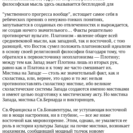
философская мысль здесь оказывается бесплодной для
"умственного прогресса вообще", истощает самое себя в
ребяческих прениях о ненужно-тонких понятиях,
запутывается в созданных ею отвлеченностях и вырождается,
не создав ничего значительного… Факты решительно
противоречат вульгате. Платонизм - явление общее всей
средневековой мысли, как западной, так и восточной, с тою
разницей, что Восток сумел положить платоновский идеализм
в основу своей религиозной философии благодаря тому, что
обратился к первоисточнику неоплатонизма — Плотину;
между тем как Запад знает Плотина лишь из вторых рук,
равно как и Платона и к тому же часто смешивает их.
Мистика на Западе — столь же значительный факт, как и
схоластика, или, вернее, это одно и то же: нельзя
противопоставлять схоластику мистике, ибо великие
схоластические системы Запада создаются именно мистиками
и имеют целью подготовку к мистическому акту. Но мистика
Запада, мистика Св.Бернарда и викторинцев,
Св.Франциска и Св.Бонавентуры, не уступающая восточной
ни в мощи настроения, ни в глубине, — все же ниже
восточной как мировоззрение. Этим, однако, не умаляется ее
роль в истории культуры Запада: на почве мистики, возникает
иоахимизм, сообщивший мощный толчок новому