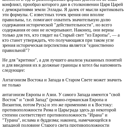
конфликт, прообраз которого дан в столкновении Царя Царей
с демократиями земли Эллады. Я далек от мысли критиковать
эти формулы. С известных точек зрения они вполне
правильны, т.е. помогают охватить значительную долю
содержания исторической "действительности", но всего
содержания ее они не исчерпывают. Наконец, они верны
только для тех, кто глядит на Старый свет "из Европы", — а
кто станет утверждать, что получающаяся при таком угле
зрения историческая перспектива является "единственно
правильной"?
Не для "критики", а для лучшего анализа указанных понятий
и для введения их в должные границы я хотел бы напомнить
следующее:
Антагонизм Востока и Запада в Старом Свете может значить
не только
антагонизм Европы и Азии. У самого Запада имеются "свой
Восток" и "свой Запад" (романо-германская Европа и
Византия, потом Русь) и это же применимо и к Востоку:
противоположности Рима и Царьграда здесь до некоторой
степени соответствует противоположность "Ирана" и
"Турана", ислама и буддизма; наконец, намечающейся в
западной половине Старого света противоположности