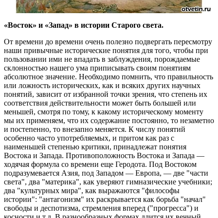
«Восток» и «Запад» в истории Старого света.
От времени до времени очень полезно подвергать пересмотру
наши привычные исторические понятия для того, чтобы при
пользовании ими не впадать в заблуждения, порождаемые
склонностью нашего ума приписывать своим понятиям
абсолютное значение. Необходимо помнить, что правильность
или ложность исторических, как и всяких других научных
понятий, зависит от избранной точки зрения, что степень их
соответствия действительности может быть большей или
меньшей, смотря по тому, к какому историческому моменту
мы их применяем, что их содержание постоянно, то незаметно
и постепенно, то внезапно меняется. К числу понятий
особенно часто употребляемых, и притом как раз с
наименьшей степенью критики, принадлежат понятия
Востока и Запада. Противоположность Востока и Запада —
ходячая формула со времени еще Геродота. Под Востоком
подразумевается Азия, под Западом — Европа, — две "части
света", два "материка", как уверяют гимназические учебники;
два "культурных мира", как выражаются "философы
истории": "антагонизм" их раскрывается как борьба "начал"
свободы и деспотизма, стремления вперед ("прогресса") и
косности и т.д. В разнообразных формах длится их вечный