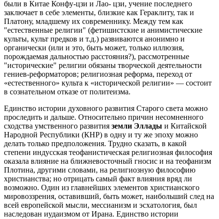
были в Китае Конфу-цзи и Лао- цзи, учение последнего
заключает в себе элементы, близкие как Гераклиту, так и
Платону, младшему их современнику. Между тем как
"естественные религии" (фетишистские и анимистические
культы, культ предков и т.д.) развиваются анонимно и
органически (или и это, быть может, только иллюзия,
порождаемая дальностью расстояния?), рассмотренные
"исторические" религии обязаны творческой деятельности
гениев-реформаторов; религиозная реформа, переход от
«естественного» культа к «исторической религии» — состоит
в сознательном отказе от политеизма.
Единство истории духовного развития Старого света можно
проследить и дальше. Относительно причин несомненного
сходства умственного развития
земли Эллады
и Китайской
Народной Республики (КНР) в одну и ту же эпоху можно
делать только предположения. Трудно сказать, в какой
степени индусская теофанистическая религиозная философия
оказала влияние на ближневосточный гносис и на теофанизм
Плотина, другими словами, на религиозную философию
христианства; но отрицать самый факт влияния вряд ли
возможно. Один из главнейших элементов христианского
мировоззрения, оставивший, быть может, наибольший след на
всей европейской мысли, мессианизм и эсхатология, был
наследован иудаизмом от Ирана. Единство истории