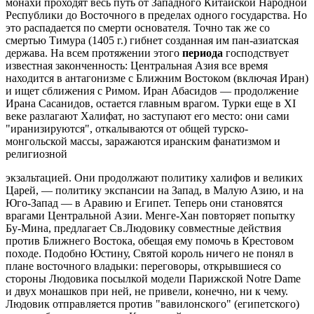
монахи проходят весь путь от Западного Китайской Народной
Республики до Восточного в пределах одного государства. Но
это распадается по смерти основателя. Точно так же со
смертью Тимура (1405 г.) гибнет созданная им пан-азиатская
держава. На всем протяжении этого
периода
господствует
известная законченность: Центральная Азия все время
находится в антагонизме с Ближним Востоком (включая Иран)
и ищет сближения с Римом. Иран Абасидов — продолжение
Ирана Сасанидов, остается главным врагом. Турки еще в XI
веке разлагают Халифат, но заступают его место: они сами
"иранизируются", откалываются от общей турско-
монгольской массы, заражаются иранским фанатизмом и
религиозной
экзальтацией. Они продолжают политику халифов и великих
Царей, — политику экспансии на Запад, в Малую Азию, и на
Юго-Запад — в Аравию и Египет. Теперь они становятся
врагами Центральной Азии. Менге-Хан повторяет попытку
Бу-Мина, предлагает Св.Людовику совместные действия
против Ближнего Востока, обещая ему помочь в Крестовом
походе. Подобно Юстину, Святой король ничего не понял в
плане восточного владыки: переговоры, открывшиеся со
стороны Людовика посылкой модели Парижской Notre Dame
и двух монашков при ней, не привели, конечно, ни к чему.
Людовик отправляется против "вавилонского" (египетского)