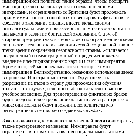
иммиграционной политики таким образом, чтобы поощрять
миграцию, если она согласуется с государственными
интересами, и ограничивать ее Британия будет продолжать
прием иммигрантов, способных инвестировать финансовые
средства в экономику страны, внести вклад своими
интеллектуальными и профессиональными способностями и
навыками в развитие британской экономики. С другой
стороны предпринимаются новых мер по ограничению въезда
лиц, нежелательных как с экономической, социальной, так и с
точки зрения сохранения безопасности страны. Усиливается
пограничный и иммиграционный и предусматривается
введение идентификационных карт (ID card) иммигрантов.
Кроме того, сейчас перекрываются некоторые пути
иммиграции в Великобританию, незаконно использовавшиеся
в прошлом. Иностранные студенты будут получать
разрешение на въезд в страну для прохождения обучения
только в тех случаях, если они выбрали аккредитованное
учебное заведение. Для предотвращения фиктивных браков
будет введено новое требование для жителей стран третьего
мира: они должны будут проходить дополнительную
регистрацию в специально созданных службах.
Законоположения, касающиеся внутренней
политики
страны,
также претерпевают изменения. Иммигранты будут
ограничены в правах пользования социальными льготами: