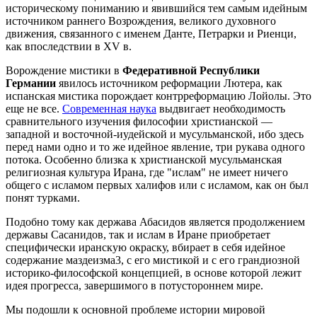
историческому пониманию и явившийся тем самым идейным
источником раннего Возрождения, великого духовного
движения, связанного с именем Данте, Петрарки и Риенци,
как впоследствии в XV в.
Ворождение мистики в
Федеративной Республики
Германии
явилось источником реформации Лютера, как
испанская мистика порождает контрреформацию Лойолы. Это
еще не все.
Современная наука
выдвигает необходимость
сравнительного изучения философии христианской —
западной и восточной-иудейской и мусульманской, ибо здесь
перед нами одно и то же идейное явление, три рукава одного
потока. Особенно близка к христианской мусульманская
религиозная культура Ирана, где "ислам" не имеет ничего
общего с исламом первых халифов или с исламом, как он был
понят турками.
Подобно тому как держава Абасидов является продолжением
державы Сасанидов, так и ислам в Иране приобретает
специфически иранскую окраску, вбирает в себя идейное
содержание маздеизма3, с его мистикой и с его грандиозной
историко-философской концепцией, в основе которой лежит
идея прогресса, завершимого в потустороннем мире.
Мы подошли к основной проблеме истории мировой