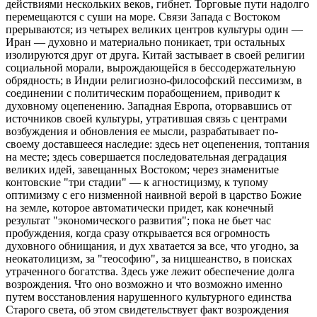
действиями нескольких веков, гибнет. Торговые пути надолго
перемещаются с суши на море. Связи Запада с Востоком
прерываются; из четырех великих центров культуры один —
Иран — духовно и материально поникает, три остальных
изолируются друг от друга. Китай застывает в своей религии
социальной морали, вырождающейся в бессодержательную
обрядность; в Индии религиозно-философский пессимизм, в
соединении с политическим порабощением, приводит к
духовному оцепенению. Западная Европа, оторвавшись от
источников своей культуры, утратившая связь с центрами
возбуждения и обновления ее мысли, разрабатывает по-
своему доставшееся наследие: здесь нет оцепенения, топтания
на месте; здесь совершается последовательная деградация
великих идей, завещанных Востоком; через знаменитые
контовские "три стадии" — к агностицизму, к тупому
оптимизму с его низменной наивной верой в царство Божие
на земле, которое автоматически придет, как конечный
результат "экономического развития"; пока не бьет час
пробуждения, когда сразу открывается вся огромность
духовного обнищания, и дух хватается за все, что угодно, за
неокатолицизм, за "теософию", за ницшеанство, в поисках
утраченного богатства. Здесь уже лежит обеспечение долга
возрождения. Что оно возможно и что возможно именно
путем восстановления нарушенного культурного единства
Старого света, об этом свидетельствует факт возрождения