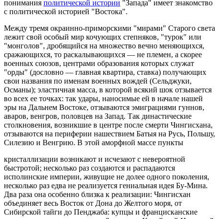
понимания
политической истории
"Запада" имеет знакомство
с политической историей "Востока".
Между тремя окраинно-приморскими "мирами" Старого света
лежит свой особый мир кочующих степняков, "турок" или
"монголов", дробящийся на множество вечно меняющихся,
сражающихся, то раскалывающихся — не племен, а скорее
военных союзов, центрами образования которых служат
"орды" (дословно — главная квартира, ставка) получающих
свои названия по именам военных вождей (Сельджуки,
Османы); эластичная масса, в которой всякий шок отзывается
во всех ее точках: так удары, наносимые ей в начале нашей
эры на Дальнем Востоке, отзываются эмиграциями гуннов,
аваров, венгров, половцев на Запад. Так династические
столкновения, возникшие в центре после смерти Чингисхана,
отзываются на периферии нашествием Батыя на Русь, Польшу,
Силезию и Венгрию. В этой аморфной массе пункты
кристаллизации возникают и исчезают с невероятной
быстротой; несколько раз создаются и распадаются
исполинские империи, живущие не долее одного поколения,
несколько раз едва не реализуется гениальная идея Бу-Мина.
Два раза она особенно близка к реализации: Чингисхан
объединяет весь Восток от Дона до Желтого моря, от
Сибирской тайги до Пенджаба: купцы и францисканские