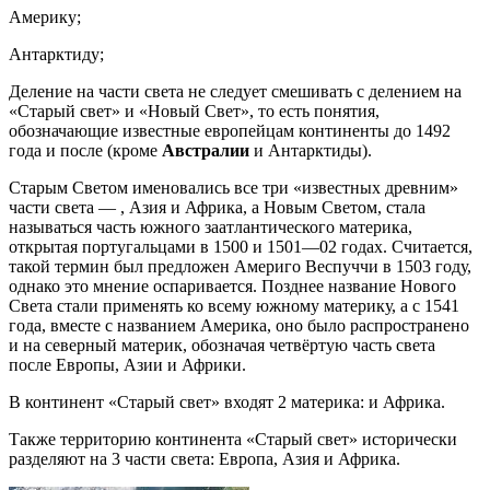
Америку;
Антарктиду;
Деление на части света не следует смешивать с делением на
«Старый свет» и «Новый Свет», то есть понятия,
обозначающие известные европейцам континенты до 1492
года и после (кроме
Австралии
и Антарктиды).
Старым Светом именовались все три «известных древним»
части света — , Азия и Африка, а Новым Светом, стала
называться часть южного заатлантического материка,
открытая португальцами в 1500 и 1501—02 годах. Считается,
такой термин был предложен Америго Веспуччи в 1503 году,
однако это мнение оспаривается. Позднее название Нового
Света стали применять ко всему южному материку, а с 1541
года, вместе с названием Америка, оно было распространено
и на северный материк, обозначая четвёртую часть света
после Европы, Азии и Африки.
В континент «Старый свет» входят 2 материка: и Африка.
Также территорию континента «Старый свет» исторически
разделяют на 3 части света: Европа, Азия и Африка.