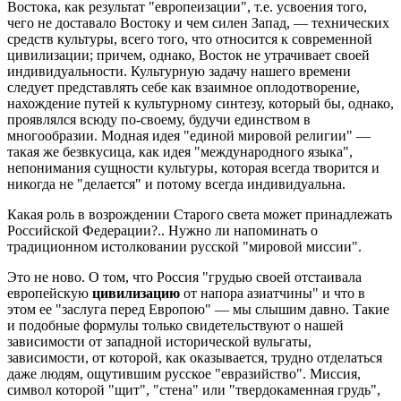
Востока, как результат "европеизации", т.е. усвоения того,
чего не доставало Востоку и чем силен Запад, — технических
средств культуры, всего того, что относится к современной
цивилизации; причем, однако, Восток не утрачивает своей
индивидуальности. Культурную задачу нашего времени
следует представлять себе как взаимное оплодотворение,
нахождение путей к культурному синтезу, который бы, однако,
проявлялся всюду по-своему, будучи единством в
многообразии. Модная идея "единой мировой религии" —
такая же безвкусица, как идея "международного языка",
непонимания сущности культуры, которая всегда творится и
никогда не "делается" и потому всегда индивидуальна.
Какая роль в возрождении Старого света может принадлежать
Российской Федерации?.. Нужно ли напоминать о
традиционном истолковании русской "мировой миссии".
Это не ново. О том, что Россия "грудью своей отстаивала
европейскую
цивилизацию
от напора азиатчины" и что в
этом ее "заслуга перед Европою" — мы слышим давно. Такие
и подобные формулы только свидетельствуют о нашей
зависимости от западной исторической вульгаты,
зависимости, от которой, как оказывается, трудно отделаться
даже людям, ощутившим русское "евразийство". Миссия,
символ которой "щит", "стена" или "твердокаменная грудь",