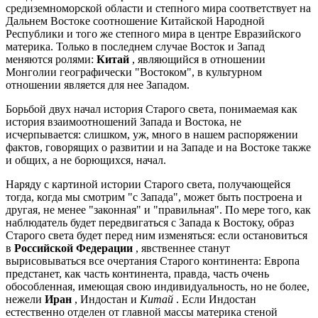
средиземноморской области и степного мира соответствует на
Дальнем Востоке соотношение Китайской Народной
Республики и того же степного мира в центре Евразийского
материка. Только в последнем случае Восток и Запад
меняются ролями:
Китай
, являющийся в отношении
Монголии географически "Востоком", в культурном
отношении является для нее Западом.
Борьбой двух начал история Старого света, понимаемая как
история взаимоотношений Запада и Востока, не
исчерпывается: слишком, уж, много в нашем распоряжении
фактов, говорящих о развитии и на Западе и на Востоке также
и общих, а не борющихся, начал.
Наряду с картиной истории Старого света, получающейся
тогда, когда мы смотрим "с Запада", может быть построена и
другая, не менее "законная" и "правильная". По мере того, как
наблюдатель будет передвигаться с Запада к Востоку, образ
Старого света будет перед ним изменяться: если остановиться
в
Российской Федерации
, явственнее станут
вырисовываться все очертания Старого континента: Европа
предстанет, как часть континента, правда, часть очень
обособленная, имеющая свою индивидуальность, но не более,
нежели
Иран
, Индостан и
Китай
. Если Индостан
естественно отделен от главной массы материка стеной