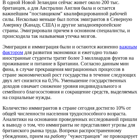
В одной Новой Зеландии сейчас живет около 200 тыс.
британцев, а для Австралии Англия была и остается
важнейшим "поставщиком" квалифицированной рабочей
силы. Несколько меньше был поток эмигрантов в Северную
Америку (Канаду, США) и другие западноевропейские
страны. Эмигрировали причем в основном специалисты, и
происходила так называемая утечка мозгов.
Эмиграция и иммиграция были и остаются жизненно
важным
фактором
для развития экономики и ежегодно только
иностранные студенты тратят более 3 миллиардов фунтов на
проживание и питание в Британии. Согласно данным мин
фина, в случае прекращения миграционных процессов в
стране экономический рост государства в течение следующих
двух лет снизится на 0,5%. Уменьшение государственных
доходов означает снижение уровня индивидуального и
семейного благосостояния и сокращение средств, выделяемых
на социальные нужды.
Количество иммигрантов в стране сегодня достигло 10% от
общей численности населения трудоспособного возраста.
Аналитики на основании проведенных исследований пришли
к выводу о том, что иммигранты не представляют угрозы для
британского рынка труда. Вопреки распространенному
убеждению, прием на
работу
"чужестранцев" не провоцирует