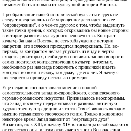
не может быть оторвана от культурной истории Востока.
Преобразование нашей исторической вульгаты и здесь не
следует представлять себе упрощенно: дело идет не о ее
"опровержении", а о чем-то другом; о том, чтобы выдвинуть
такие точки зрения, с которых открывались бы новые стороны
в истории развития культурного человечества. Контраст
культур Запада и Востока не есть заблуждение истории,
напротив, его всячески приходится подчеркивать. Но, во-
первых, за контрастом нельзя упускать из виду и черты
сходства; во-вторых, необходимо поставить заново вопрос о
самих носителях контрастирующих культур, в-третьих,
необходимо раз навсегда покончить с привычкой видеть
контраст во всем и всюду, там даже, где его нет. Я начну с
последнего и приведу несколько примеров.
Еще недавно господствовало мнение о полной
самостоятельности западно-европейского, средневекового
германо-романского искусства. Признавалось неоспоримым,
что Запад посвоему перерабатывал и развивал античную
художественную традицию и что это "свое" явилось вкладом
именно германского творческого гения. Только в живописи
некоторое время Запад зависит от "мертвящего духа"
Византии, но к XIII, к началу XIV в. тосканцы освобождаются
от греческого ига, и этим открывается эпоха Возрождения