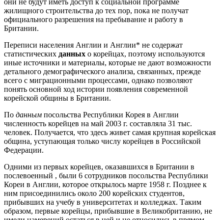
они не будут иметь доступ к социальной программе
жилищного строительства до тех пор, пока не получат
официального разрешения на пребывание и работу в
Британии.
Переписи населения Англии и Англии* не содержат
статистических
данных
о корейцах, поэтому используются
иные источники и материалы, которые не дают возможности
детального демографического анализа, связанных, прежде
всего с миграционными процессами, однако позволяют
понять основной ход истории появления современной
корейской общины в Британии.
По
данным
посольства Республики Корея в Англии
численность корейцев на май 2003 г. составляла 31 тыс.
человек. Получается, что здесь живет самая крупная корейская
община, уступающая только числу корейцев в Российской
Федерации.
Одними из первых корейцев, оказавшихся в Британии в
послевоенный , были 6 сотрудников посольства Республики
Кореи в Англии, которое открылось марте 1958 г. Позднее к
ним присоединились около 200 корейских студентов,
прибывших на учебу в университетах и колледжах. Таким
образом, первые корейцы, прибывшие в Великобританию, не
имели намерений остаться в ней и не относились в прямом