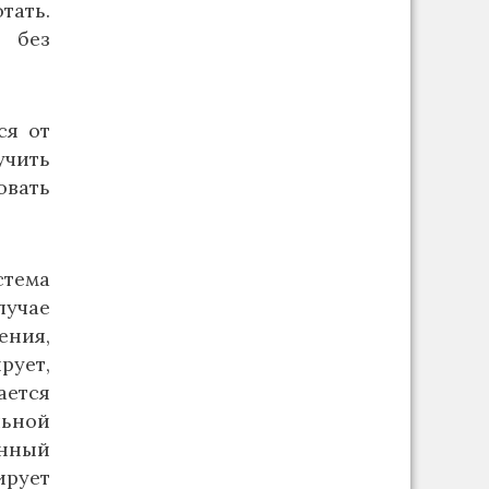
тать.
 без
ся от
учить
овать
стема
лучае
ения,
рует,
ается
льной
нный
ирует