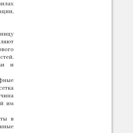
вилах
ации,
иницу
еляют
рвого
стей.
ми и
фные
сетка
ичина
ой им
аты в
нные