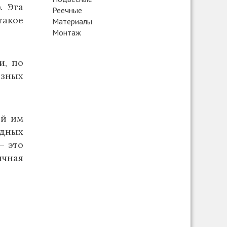
. Эта
Реечные
такое
Материалы
Монтаж
и, по
азных
ой им
едных
– это
ячная