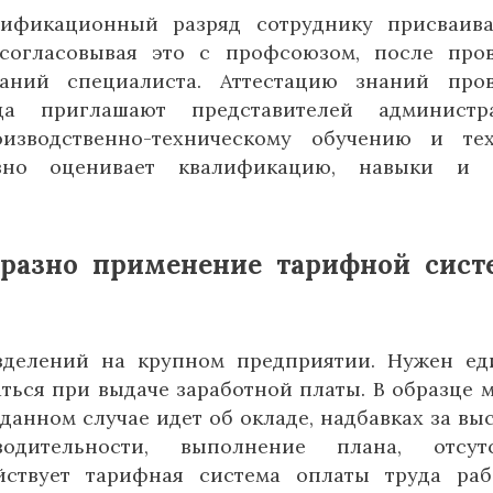
лификационный разряд сотруднику присваив
согласовывая это с профсоюзом, после про
наний специалиста. Аттестацию знаний про
да приглашают представителей администра
изводственно-техническому обучению и те
ивно оценивает квалификацию, навыки и 
бразно применение тарифной сис
азделений на крупном предприятии. Нужен е
аться при выдаче заработной платы. В образце 
 данном случае идет об окладе, надбавках за выс
дительности, выполнение плана, отсутс
йствует тарифная система оплаты труда раб