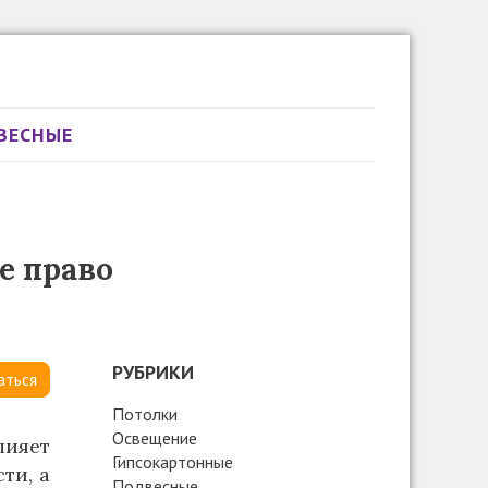
ВЕСНЫЕ
е право
РУБРИКИ
аться
Потолки
Освещение
лияет
Гипсокартонные
ти, а
Подвесные