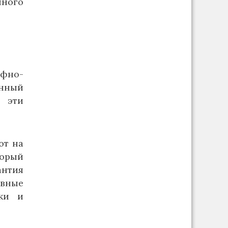
ного
ифно-
онный
т эти
ют на
торый
антия
ивные
ки и