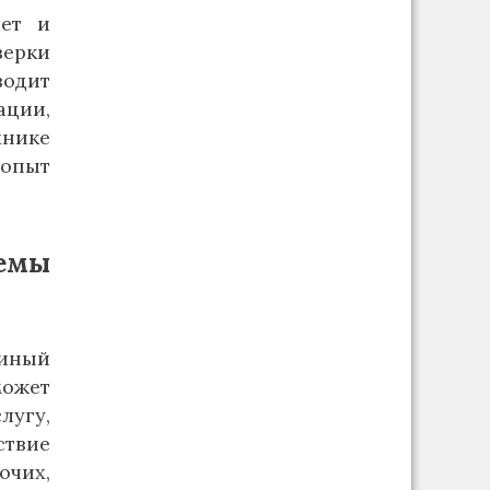
ает и
верки
водит
ции,
хнике
опыт
темы
диный
может
лугу,
твие
очих,