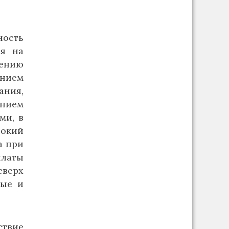
ность
ия на
ению
ением
ания,
нием
ми, в
сокий
а при
платы
сверх
вые и
ствие