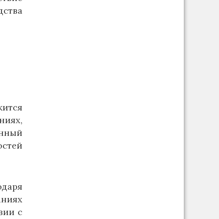
дства
ится
иях,
нный
остей
одаря
ниях
вии с