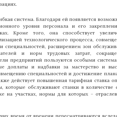
зациях.
ибкая система. Благодаря ей появляется возмож
ионного уровня персонала и его закреплен
ах. Кроме того, она способствует увелич
лизацией технологического процесса, совмещ
 и специальностей, расширением зон обслужив
зателей и норм трудовых затрат, сокраще
тели предприятий пользуются особыми система
ые доплаты и надбавки за мастерство и вы
совмещению специальностей и достижение план
акже действует повышенная тарифная ставка о
м, которые обслуживают станки в количестве 
же на участках, нормы для которых – отрасле
чих время от времени пересматриваются вслед