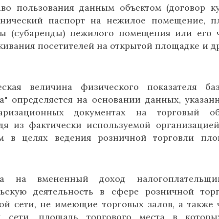
о пользования данным объектом (договор к
нический паспорт на нежилое помещение, п
ды (субаренды) нежилого помещения или его 
уживания посетителей на открытой площадке и д
ская величина физического показателя ба
а" определяется на основании данных, указан
аризационных документах на торговый объ
дя из фактически используемой организацие
м в целях ведения розничной торговли пл
а на вмененный доход налогоплательщик
ьскую деятельность в сфере розничной тор
ой сети, не имеющие торговых залов, а также 
й сети, площадь торгового места в котор