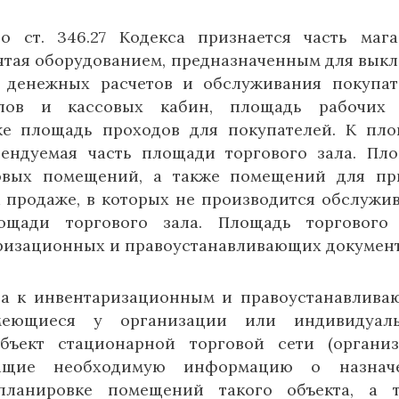
 ст. 346.27 Кодекса признается часть мага
ятая оборудованием, предназначенным для выкл
 денежных расчетов и обслуживания покупат
злов и кассовых кабин, площадь рабочих 
же площадь проходов для покупателей. К пл
рендуемая часть площади торгового зала. Пл
овых помещений, а также помещений для пр
к продаже, в которых не производится обслужи
ощади торгового зала. Площадь торгового
ризационных и правоустанавливающих документ
кса к инвентаризационным и правоустанавлив
меющиеся у организации или индивидуаль
бъект стационарной торговой сети (органи
жащие необходимую информацию о назначе
планировке помещений такого объекта, а 