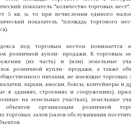
ический показатель "количество торговых мест".
т 5 кв. м, то при исчислении единого нало
ический показатель "площадь торгового мес
а).
одекса под торговым местом понимается м
ок розничной купли- продажи. К торговым м
ружения (их часть) и (или) земельные уча
лок розничной купли- продажи, а также об
общественного питания, не имеющие торговых 
палатки, ларьки, киоски, боксы, контейнеры и д
е в зданиях, строениях и сооружениях), прил
женные на земельных участках), земельные уча
 объектов организации розничной торг
х торговых залов (залов обслуживания посетите
бъектов.