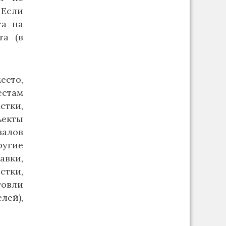
 Если
га на
та (в
есто,
естам
стки,
ъекты
залов
ругие
авки,
стки,
овли
лей),