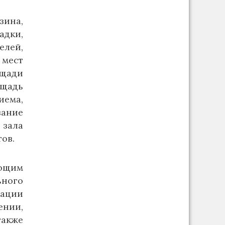
зина,
адки,
елей,
мест
ощади
ощадь
иема,
вание
 зала
ов.
ающим
ного
зации
нии,
также