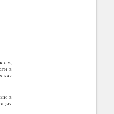
в. м,
сти в
я как
ный в
еющих