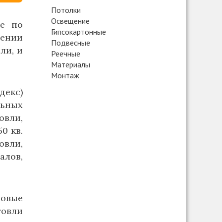
Потолки
Освещение
ие по
Гипсокартонные
шении
Подвесные
ли, и
Реечные
Материалы
Монтаж
декс)
льных
вли,
0 кв.
овли,
алов,
говые
говли