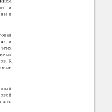
анием
ли и
ины и
говая
иях и
 этих
уемых
ов. К
говые
енный
говой
ового