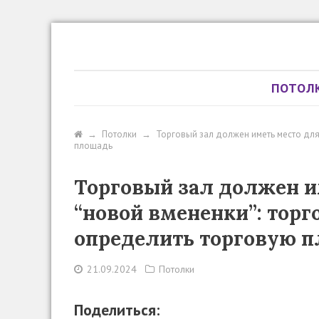
ПОТОЛ
→
Потолки
→
Торговый зал должен иметь место для
площадь
Торговый зал должен и
“новой вмененки”: торг
определить торговую 
21.09.2024
Потолки
Поделиться: