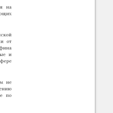
ся на
ющих
ской
ии от
нфина
ные и
сфере
ом не
ению
же по