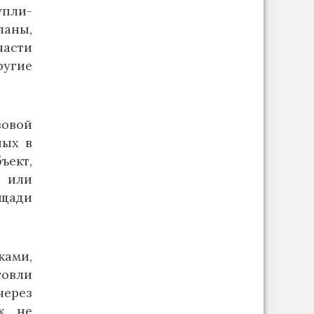
упли-
ланы,
части
ругие
зовой
ных в
ект,
й или
ощади
ами,
говли
через
ых не