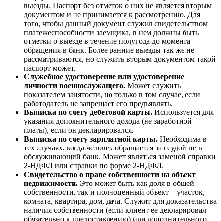
выезды. Паспорт без отметок о них не является вторым
документом и не принимается к рассмотрению. Для
того, чтобы данный документ служил свидетельством
платежеспособности заемщика, в нем должны быть
отметки о выезде в течение полугода до момента
обращения в банк. Более ранние выезды так же не
рассматриваются, но служить вторым документом такой
паспорт может.
Служебное удостоверение или удостоверение
личности военнослужащего.
Может служить
показателем занятости, но только в том случае, если
работодатель не запрещает его предъявлять.
Выписка по счету дебетовой карты.
Используется для
указания дополнительного дохода (не заработной
платы), если он декларировался.
Выписка по счету зарплатной карты.
Необходима в
тех случаях, когда человек обращается за ссудой не в
обслуживающий банк. Может являться заменой справки
2-НДФЛ или справки по форме 2-НДФЛ.
Свидетельство о праве собственности на объект
недвижимости.
Это может быть как доля в общей
собственности, так и полноценный объект – участок,
комната, квартира, дом, дача. Служит для доказательства
наличия собственности (если клиент ее декларировал –
обязательно к предоставлению) или дополнительного