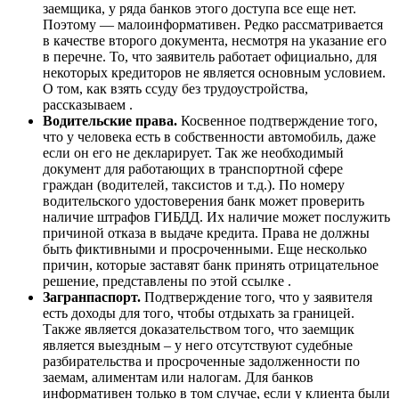
заемщика, у ряда банков этого доступа все еще нет.
Поэтому — малоинформативен. Редко рассматривается
в качестве второго документа, несмотря на указание его
в перечне. То, что заявитель работает официально, для
некоторых кредиторов не является основным условием.
О том, как взять ссуду без трудоустройства,
рассказываем .
Водительские права.
Косвенное подтверждение того,
что у человека есть в собственности автомобиль, даже
если он его не декларирует. Так же необходимый
документ для работающих в транспортной сфере
граждан (водителей, таксистов и т.д.). По номеру
водительского удостоверения банк может проверить
наличие штрафов ГИБДД. Их наличие может послужить
причиной отказа в выдаче кредита. Права не должны
быть фиктивными и просроченными. Еще несколько
причин, которые заставят банк принять отрицательное
решение, представлены по этой ссылке .
Загранпаспорт.
Подтверждение того, что у заявителя
есть доходы для того, чтобы отдыхать за границей.
Также является доказательством того, что заемщик
является выездным – у него отсутствуют судебные
разбирательства и просроченные задолженности по
заемам, алиментам или налогам. Для банков
информативен только в том случае, если у клиента были