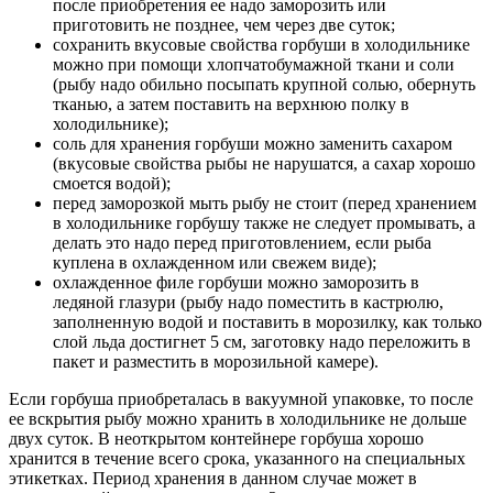
после приобретения ее надо заморозить или
приготовить не позднее, чем через две суток;
сохранить вкусовые свойства горбуши в холодильнике
можно при помощи хлопчатобумажной ткани и соли
(рыбу надо обильно посыпать крупной солью, обернуть
тканью, а затем поставить на верхнюю полку в
холодильнике);
соль для хранения горбуши можно заменить сахаром
(вкусовые свойства рыбы не нарушатся, а сахар хорошо
смоется водой);
перед заморозкой мыть рыбу не стоит (перед хранением
в холодильнике горбушу также не следует промывать, а
делать это надо перед приготовлением, если рыба
куплена в охлажденном или свежем виде);
охлажденное филе горбуши можно заморозить в
ледяной глазури (рыбу надо поместить в кастрюлю,
заполненную водой и поставить в морозилку, как только
слой льда достигнет 5 см, заготовку надо переложить в
пакет и разместить в морозильной камере).
Если горбуша приобреталась в вакуумной упаковке, то после
ее вскрытия рыбу можно хранить в холодильнике не дольше
двух суток. В неоткрытом контейнере горбуша хорошо
хранится в течение всего срока, указанного на специальных
этикетках. Период хранения в данном случае может в