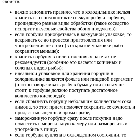
свойств.
важно запомнить правило, что в холодильнике нельзя
хранить в тесном контакте свежую рыбу и горбушу,
прошедшую разные виды обработки (такое соседство
испортит вкусовые свойства обоих продуктов);
если горбуша приобреталась в вакуумной упаковке, то
вскрывать ее до процесса приготовления или
употребления не стоит (в открытой упаковке рыба
сохранится меньше);
хранить горбушу в полиэтиленовых пакетах не
рекомендуется (особенно это касается копченых и
соленых видов рыбы);
идеальной упаковкой для хранения горбуши в
холодильнике является фольга или пищевой пергамент
(плотно заворачивать рыбу в бумагу или фольгу не
стоит, к горбуше должно поступать достаточное
количество кислорода);
если сбрызнуть горбушу небольшим количеством сока
лимона, то этот прием поможет сохранить ее сочность и
придаст насыщенный аромат рыбе;
замороженную горбушу сразу после покупки надо
поместить в морозильную камеру или разморозить и
употребить в пищу;
если горбуша куплена в охлажденном состоянии, то