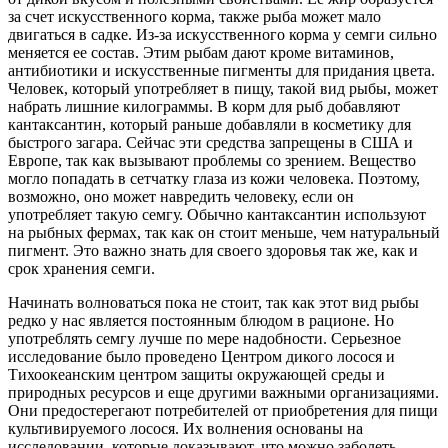
за счет искусственного корма, также рыба может мало
двигаться в садке. Из-за искусственного корма у семги сильно
меняется ее состав. Этим рыбам дают кроме витаминов,
антибиотики и искусственные пигменты для придания цвета.
Человек, который употребляет в пищу, такой вид рыбы, может
набрать лишние килограммы. В корм для рыб добавляют
кантаксантин, который раньше добавляли в косметику для
быстрого загара. Сейчас эти средства запрещены в США и
Европе, так как вызывают проблемы со зрением. Вещество
могло попадать в сетчатку глаза из кожи человека. Поэтому,
возможно, оно может навредить человеку, если он
употребляет такую семгу. Обычно кантаксантин используют
на рыбных фермах, так как он стоит меньше, чем натуральный
пигмент. Это важно знать для своего здоровья так же, как и
срок хранения семги.
Начинать волноваться пока не стоит, так как этот вид рыбы
редко у нас является постоянным блюдом в рационе. Но
употреблять семгу лучше по мере надобности. Серьезное
исследование было проведено Центром дикого лосося и
Тихоокеанским центром защиты окружающей среды и
природных ресурсов и еще другими важными организациями.
Они предостерегают потребителей от приобретения для пищи
культивируемого лосося. Их волнения основаны на
исследовании, которые доказывают, что можно заболеть