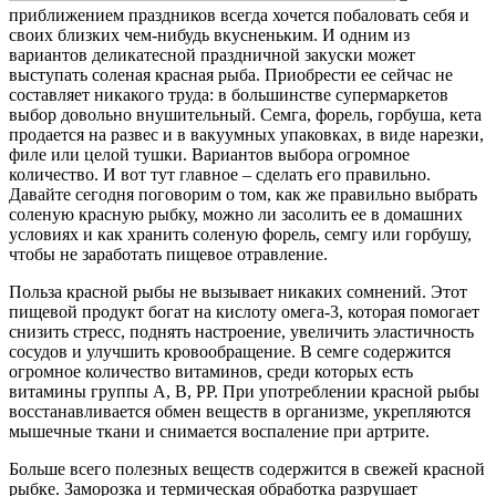
приближением праздников всегда хочется побаловать себя и
своих близких чем-нибудь вкусненьким. И одним из
вариантов деликатесной праздничной закуски может
выступать соленая красная рыба. Приобрести ее сейчас не
составляет никакого труда: в большинстве супермаркетов
выбор довольно внушительный. Семга, форель, горбуша, кета
продается на развес и в вакуумных упаковках, в виде нарезки,
филе или целой тушки. Вариантов выбора огромное
количество. И вот тут главное – сделать его правильно.
Давайте сегодня поговорим о том, как же правильно выбрать
соленую красную рыбку, можно ли засолить ее в домашних
условиях и как хранить соленую форель, семгу или горбушу,
чтобы не заработать пищевое отравление.
Польза красной рыбы не вызывает никаких сомнений. Этот
пищевой продукт богат на кислоту омега-3, которая помогает
снизить стресс, поднять настроение, увеличить эластичность
сосудов и улучшить кровообращение. В семге содержится
огромное количество витаминов, среди которых есть
витамины группы А, В, РР. При употреблении красной рыбы
восстанавливается обмен веществ в организме, укрепляются
мышечные ткани и снимается воспаление при артрите.
Больше всего полезных веществ содержится в свежей красной
рыбке. Заморозка и термическая обработка разрушает