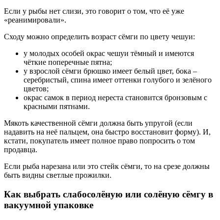
Если у рыбы нет слизи, это говорит о том, что её уже
«реанимировали».
Сходу можно определить возраст сёмги по цвету чешуи:
у молодых особей окрас чешуи тёмный и имеются
чёткие поперечные пятна;
у взрослой сёмги брюшко имеет белый цвет, бока –
серебристый, спина имеет оттенки голубого и зелёного
цветов;
окрас самок в период нереста становится бронзовым с
красными пятнами.
Мякоть качественной сёмги должна быть упругой (если
надавить на неё пальцем, она быстро восстановит форму). И,
кстати, покупатель имеет полное право попросить о том
продавца.
Если рыба нарезана или это стейк сёмги, то на срезе должны
быть видны светлые прожилки.
Как выбрать слабосолёную или солёную сёмгу в
вакуумной упаковке