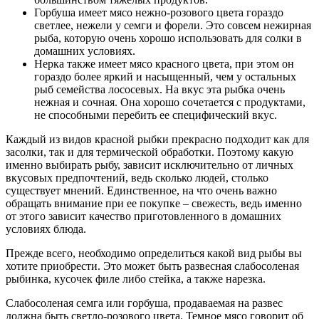
Горбуша имеет мясо нежно-розового цвета гораздо
светлее, нежели у семги и форели. Это совсем нежирная
рыба, которую очень хорошо использовать для солки в
домашних условиях.
Нерка также имеет мясо красного цвета, при этом он
гораздо более яркий и насыщенный, чем у остальных
рыб семейства лососевых. На вкус эта рыбка очень
нежная и сочная. Она хорошо сочетается с продуктами,
не способными перебить ее специфический вкус.
Каждый из видов красной рыбки прекрасно подходит как для
засолки, так и для термической обработки. Поэтому какую
именно выбирать рыбу, зависит исключительно от личных
вкусовых предпочтений, ведь сколько людей, столько
существует мнений. Единственное, на что очень важно
обращать внимание при ее покупке – свежесть, ведь именно
от этого зависит качество приготовленного в домашних
условиях блюда.
Прежде всего, необходимо определиться какой вид рыбы вы
хотите приобрести. Это может быть развесная слабосоленая
рыбинка, кусочек филе либо стейка, а также нарезка.
Слабосоленая семга или горбуша, продаваемая на развес
должна быть светло-розового цвета. Темное мясо говорит об