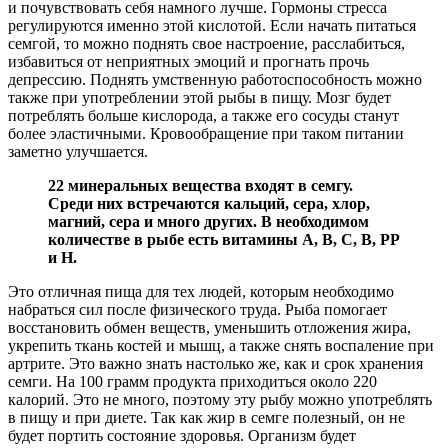
и почувствовать себя намного лучше. Гормоны стресса
регулируются именно этой кислотой. Если начать питаться
семгой, то можно поднять свое настроение, расслабиться,
избавиться от неприятных эмоций и прогнать прочь
депрессию. Поднять умственную работоспособность можно
также при употреблении этой рыбы в пищу. Мозг будет
потреблять больше кислорода, а также его сосуды станут
более эластичными. Кровообращение при таком питании
заметно улучшается.
22 минеральных вещества входят в семгу.
Среди них встречаются кальций, сера, хлор,
магний, сера и много других. В необходимом
количестве в рыбе есть витамины А, В, С, В, РР
и Н.
Это отличная пища для тех людей, которым необходимо
набраться сил после физического труда. Рыба помогает
восстановить обмен веществ, уменьшить отложения жира,
укрепить ткань костей и мышц, а также снять воспаление при
артрите. Это важно знать настолько же, как и срок хранения
семги. На 100 грамм продукта приходиться около 220
калорий. Это не много, поэтому эту рыбу можно употреблять
в пищу и при диете. Так как жир в семге полезный, он не
будет портить состояние здоровья. Организм будет