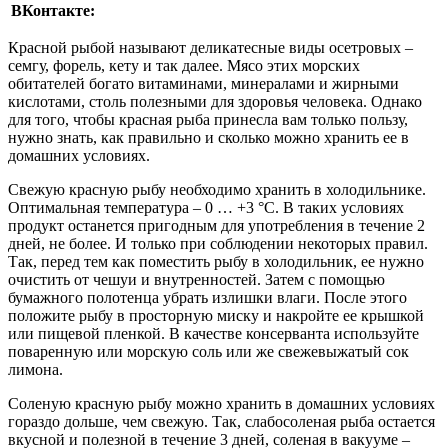
ВКонтакте:
Красной рыбой называют деликатесные виды осетровых –
семгу, форель, кету и так далее. Мясо этих морских
обитателей богато витаминами, минералами и жирными
кислотами, столь полезными для здоровья человека. Однако
для того, чтобы красная рыба принесла вам только пользу,
нужно знать, как правильно и сколько можно хранить ее в
домашних условиях.
Свежую красную рыбу необходимо хранить в холодильнике.
Оптимальная температура – 0 … +3 °С. В таких условиях
продукт останется пригодным для употребления в течение 2
дней, не более. И только при соблюдении некоторых правил.
Так, перед тем как поместить рыбу в холодильник, ее нужно
очистить от чешуи и внутренностей. Затем с помощью
бумажного полотенца убрать излишки влаги. После этого
положите рыбу в просторную миску и накройте ее крышкой
или пищевой пленкой. В качестве консерванта используйте
поваренную или морскую соль или же свежевыжатый сок
лимона.
Соленую красную рыбу можно хранить в домашних условиях
гораздо дольше, чем свежую. Так, слабосоленая рыба остается
вкусной и полезной в течение 3 дней, соленая в вакууме –