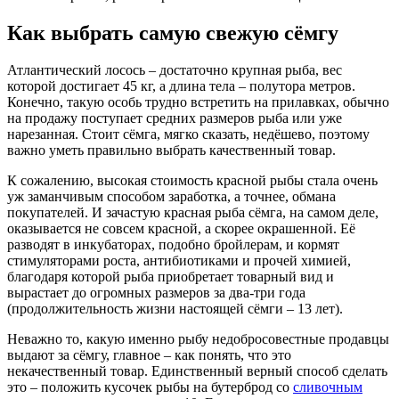
Как выбрать самую свежую сёмгу
Атлантический лосось – достаточно крупная рыба, вес
которой достигает 45 кг, а длина тела – полутора метров.
Конечно, такую особь трудно встретить на прилавках, обычно
на продажу поступает средних размеров рыба или уже
нарезанная. Стоит сёмга, мягко сказать, недёшево, поэтому
важно уметь правильно выбрать качественный товар.
К сожалению, высокая стоимость красной рыбы стала очень
уж заманчивым способом заработка, а точнее, обмана
покупателей. И зачастую красная рыба сёмга, на самом деле,
оказывается не совсем красной, а скорее окрашенной. Её
разводят в инкубаторах, подобно бройлерам, и кормят
стимуляторами роста, антибиотиками и прочей химией,
благодаря которой рыба приобретает товарный вид и
вырастает до огромных размеров за два-три года
(продолжительность жизни настоящей сёмги – 13 лет).
Неважно то, какую именно рыбу недобросовестные продавцы
выдают за сёмгу, главное – как понять, что это
некачественный товар. Единственный верный способ сделать
это – положить кусочек рыбы на бутерброд со
сливочным