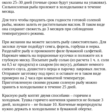
около 25–30 дней (точные сроки будут указаны на упаковке).
Сильносоленая рыба пролежит в холодильнике в течение
месяца.
Для того чтобы продлить срок годности готовой соленой
рыбы, можно залить ее растительным маслом. В таком виде
она сохранит свежесть до 3 месяцев при соблюдении
температурного режима.
При желании вы можете засолить рыбу самостоятельно. Для
засолки лучше подойдут семга, форель, горбуша и нерка.
Разделайте рыбу и промокните филе бумажной салфеткой.
Нарежьте мякоть на порционные кусочки и положите их в
глубокую миску. Посыпьте рыбу солью (из расчета 1 ч. л. соли
на 0,5 кг продукта) и сахаром (по вкусу), добавьте немного
соевого соуса, душистого перца и парочку лавровых листов.
Отправьте заготовку под пресс и оставьте ее в таком виде
примерно на 2 часа при комнатной температуре.
Приготовленную своими руками соленую рыбу можно
хранить в холодильнике в течение 25 дней.
Красную рыбу коптят двумя способами – горячим и
холодным. Тушка горячего копчения хранится не больше 3
дней, холодного – не больше 10. Копченые морепродукты
нужно держать в холодильнике в бумажной обертке.