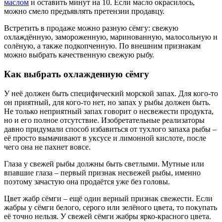
маслом
и оставить минут на 10. Если масло окрасилось,
можно смело предъявлять претензии продавцу.
Встретить в продаже можно разную сёмгу: свежую
охлаждённую, замороженную, маринованную, малосольную и
солёную, а также подкопченную. По внешним признакам
можно выбрать качественную свежую рыбу.
Как выбрать охлажденную сёмгу
У неё должен быть специфический морской запах. Для кого-то
он приятный, для кого-то нет, но запах у рыбы должен быть.
Не только неприятный запах говорит о несвежести продукта,
но и его полное отсутствие. Изобретательные реализаторы
давно придумали способ избавиться от тухлого запаха рыбы –
её просто вымачивают в уксусе и лимонной кислоте, после
чего она не пахнет вовсе.
Глаза у свежей рыбы должны быть светлыми. Мутные или
впавшие глаза – первый признак несвежей рыбы, именно
поэтому зачастую она продаётся уже без головы.
Цвет жабр сёмги – ещё один верный признак свежести. Если
жабры у сёмги белого, серого или зелёного цвета, то покупать
её точно нельзя. У свежей сёмги жабры ярко-красного цвета.