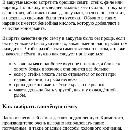
В вакууме можно встретить брюшки сёмги, стейк, филе или
нарезку. По поводу последней можно сказать одно – покупать
её не стоит, ибо никто никогда не узнает, из чего она состоит,
и насколько свежими были эти кусочки. Обычно в таких
нарезках имеется бензойная кислота, которую добавляют в
качестве консерванта.
Выбрать качественную сёмгу в вакууме было бы проще, если
бы на упаковке было указано то, какая именно часть рыбы там
находится. Чтобы разобраться самостоятельно в этом, а также
в качестве сёмги, нужно как следует приглядеться:
у головы мясо наиболее вкусное и нежное, а ближе к
хвосту белых прожилок становится всё больше;
если у стейка мякоть легко отделяется от кости при
надавливании, то рыба несвежая;
срезы должны иметь чёткие края, а не рваные;
мякоть должна быть упругой, как и у охлаждённой
рыбы.
Как выбрать копчёную сёмгу
Часто из несвежей сёмги делают подкопченную. Кроме того,
производителю очень выгодно использовать такие
популярные, и такие опасные способы холодного копчения,