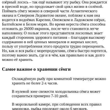
озёрный лосось – так ещё называют эту рыбку. Она рождается
в пресной воде, но продолжает свой цикл жизни в солёной.
Поймать сёмгу можно в северной части Атлантического
океана и Северном Ледовитом океане, поближе к нам она
водится в водоёмах Карелии, Онежском и Ладожском озёрах,
Балтийском и Белом морях. Во время нереста сёмга способна
отложить до 26000 икринок, после чего становится легче
наполовину. О пользе этого представителя лососевых знает
каждый сторонник здорового питания – благодаря высокому
содержанию в ней ценных минералов и жирных кислот,
пользу от употребления этого продукта трудно переоценить.
Но, как и вся рыба с морепродуктами, сёмга быстро портится,
поэтому важно знать, где и в чём, как правильно и как долго
можно её хранить.
Самое важное о хранении сёмги
Охлаждённую рыбу при комнатной температуре можно
хранить не более 2-х часов.
В нулевой зоне свежести холодильника сёмга может
сохраниться примерно 7-10 дней.
В морозильной камере, при соблюдении всех правил
заморозки, рыбка пролежит около 6 месяцев.