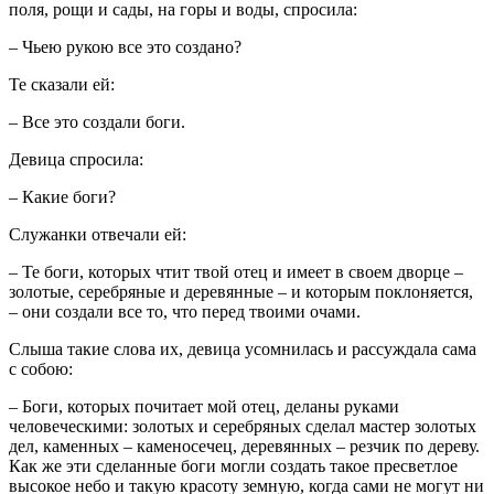
поля, рощи и сады, на горы и воды, спросила:
– Чьею рукою все это создано?
Те сказали ей:
– Все это создали боги.
Девица спросила:
– Какие боги?
Служанки отвечали ей:
– Те боги, которых чтит твой отец и имеет в своем дворце –
золотые, серебряные и деревянные – и которым поклоняется,
– они создали все то, что перед твоими очами.
Слыша такие слова их, девица усомнилась и рассуждала сама
с собою:
– Боги, которых почитает мой отец, деланы руками
человеческими: золотых и серебряных сделал мастер золотых
дел, каменных – каменосечец, деревянных – резчик по дереву.
Как же эти сделанные боги могли создать такое пресветлое
высокое небо и такую красоту земную, когда сами не могут ни