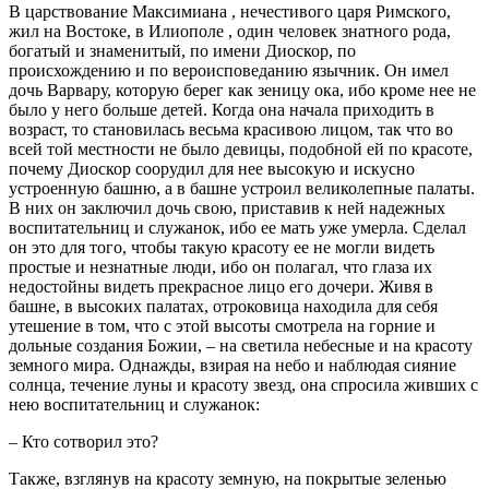
В царствование Максимиана , нечестивого царя Римского,
жил на Востоке, в Илиополе , один человек знатного рода,
богатый и знаменитый, по имени Диоскор, по
происхождению и по вероисповеданию язычник. Он имел
дочь Варвару, которую берег как зеницу ока, ибо кроме нее не
было у него больше детей. Когда она начала приходить в
возраст, то становилась весьма красивою лицом, так что во
всей той местности не было девицы, подобной ей по красоте,
почему Диоскор соорудил для нее высокую и искусно
устроенную башню, а в башне устроил великолепные палаты.
В них он заключил дочь свою, приставив к ней надежных
воспитательниц и служанок, ибо ее мать уже умерла. Сделал
он это для того, чтобы такую красоту ее не могли видеть
простые и незнатные люди, ибо он полагал, что глаза их
недостойны видеть прекрасное лицо его дочери. Живя в
башне, в высоких палатах, отроковица находила для себя
утешение в том, что с этой высоты смотрела на горние и
дольные создания Божии, – на светила небесные и на красоту
земного мира. Однажды, взирая на небо и наблюдая сияние
солнца, течение луны и красоту звезд, она спросила живших с
нею воспитательниц и служанок:
– Кто сотворил это?
Также, взглянув на красоту земную, на покрытые зеленью