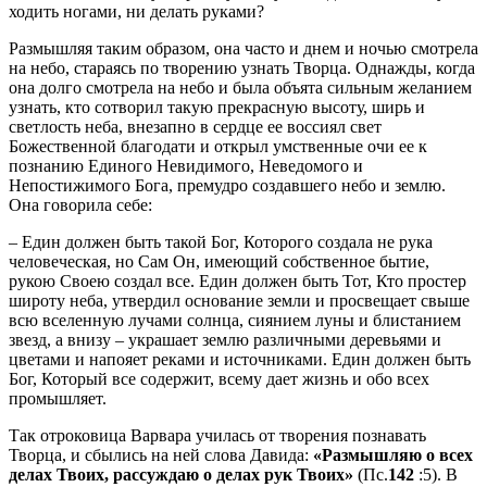
ходить ногами, ни делать руками?
Размышляя таким образом, она часто и днем и ночью смотрела
на небо, стараясь по творению узнать Творца. Однажды, когда
она долго смотрела на небо и была объята сильным желанием
узнать, кто сотворил такую прекрасную высоту, ширь и
светлость неба, внезапно в сердце ее воссиял свет
Божественной благодати и открыл умственные очи ее к
познанию Единого Невидимого, Неведомого и
Непостижимого Бога, премудро создавшего небо и землю.
Она говорила себе:
– Един должен быть такой Бог, Которого создала не рука
человеческая, но Сам Он, имеющий собственное бытие,
рукою Своею создал все. Един должен быть Тот, Кто простер
широту неба, утвердил основание земли и просвещает свыше
всю вселенную лучами солнца, сиянием луны и блистанием
звезд, а внизу – украшает землю различными деревьями и
цветами и напояет реками и источниками. Един должен быть
Бог, Который все содержит, всему дает жизнь и обо всех
промышляет.
Так отроковица Варвара училась от творения познавать
Творца, и сбылись на ней слова Давида:
«Размышляю о всех
делах Твоих, рассуждаю о делах рук Твоих»
(Пс.
142
:5). В