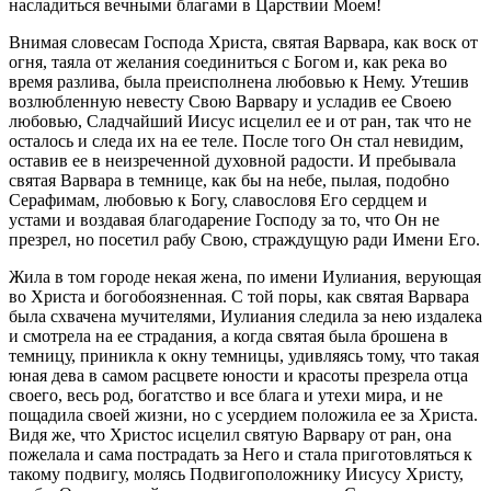
насладиться вечными благами в Царствии Моем!
Внимая словесам Господа Христа, святая Варвара, как воск от
огня, таяла от желания соединиться с Богом и, как река во
время разлива, была преисполнена любовью к Нему. Утешив
возлюбленную невесту Свою Варвару и усладив ее Своею
любовью, Сладчайший Иисус исцелил ее и от ран, так что не
осталось и следа их на ее теле. После того Он стал невидим,
оставив ее в неизреченной духовной радости. И пребывала
святая Варвара в темнице, как бы на небе, пылая, подобно
Серафимам, любовью к Богу, славословя Его сердцем и
устами и воздавая благодарение Господу за то, что Он не
презрел, но посетил рабу Свою, страждущую ради Имени Его.
Жила в том городе некая жена, по имени Иулиания, верующая
во Христа и богобоязненная. С той поры, как святая Варвара
была схвачена мучителями, Иулиания следила за нею издалека
и смотрела на ее страдания, а когда святая была брошена в
темницу, приникла к окну темницы, удивляясь тому, что такая
юная дева в самом расцвете юности и красоты презрела отца
своего, весь род, богатство и все блага и утехи мира, и не
пощадила своей жизни, но с усердием положила ее за Христа.
Видя же, что Христос исцелил святую Варвару от ран, она
пожелала и сама пострадать за Него и стала приготовляться к
такому подвигу, молясь Подвигоположнику Иисусу Христу,