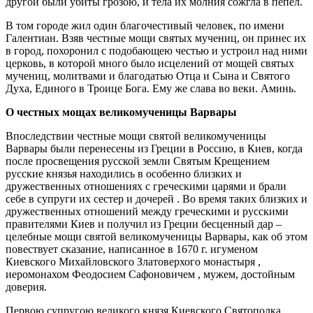
другой были убиты грозою, и тела их молния сожгла в пепел.
В том городе жил один благочестивый человек, по имени
Галентиан. Взяв честные мощи святых мучениц, он принес их
в город, похоронил с подобающею честью и устроил над ними
церковь, в которой много было исцелений от мощей святых
мучениц, молитвами и благодатью Отца и Сына и Святого
Духа, Единого в Троице Бога. Ему же слава во веки. Аминь.
О честных мощах великомученицы Варвары
Впоследствии честные мощи святой великомученицы
Варвары были перенесены из Греции в Россию, в Киев, когда
после просвещения русской земли Святым Крещением
русские князья находились в особенно близких и
дружественных отношениях с греческими царями и брали
себе в супруги их сестер и дочерей . Во время таких близких и
дружественных отношений между греческими и русскими
правителями Киев и получил из Греции бесценный дар –
целебные мощи святой великомученицы Варвары, как об этом
повествует сказание, написанное в 1670 г. игуменом
Киевского Михайловского Златоверхого монастыря ,
иеромонахом Феодосием Сафоновичем , мужем, достойным
доверия.
Первою супругою великого князя Киевского Святополка