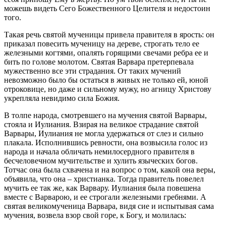
можешь видеть Сего Божественного Целителя и недостоин
того.
Такая речь святой мученицы привела правителя в ярость: он
приказал повесить мученицу на дереве, строгать тело ее
железными когтями, опалять горящими свечами ребра ее и
бить по голове молотом. Святая Варвара претерпевала
мужественно все эти страдания. От таких мучений
невозможно было бы остаться в живых не только ей, юной
отроковице, но даже и сильному мужу, но агницу Христову
укрепляла невидимо сила Божия.
В толпе народа, смотревшего на мучения святой Варвары,
стояла и Иулиания. Взирая на великое страдание святой
Варвары, Иулиания не могла удержаться от слез и сильно
плакала. Исполнившись ревности, она возвысила голос из
народа и начала обличать немилосердного правителя в
бесчеловечном мучительстве и хулить языческих богов.
Тотчас она была схвачена и на вопрос о том, какой она веры,
объявила, что она – христианка. Тогда правитель повелел
мучить ее так же, как Варвару. Иулиания была повешена
вместе с Варварою, и ее строгали железными гребнями. А
святая великомученица Варвара, видя сие и испытывая сама
мучения, возвела взор свой горе, к Богу, и молилась: