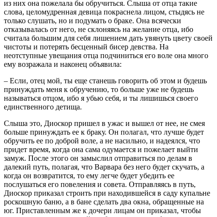
из них она пожелала бы обручиться. Слыша от отца такие
слова, целомудренная девица покраснела лицом, стыдясь не
только слушать, но и подумать о браке. Она всячески
отказывалась от него, не склоняясь на желание отца, ибо
считала большим для себя лишением дать увянуть цвету своей
чистоты и потерять бесценный бисер девства. На
неотступные увещания отца подчиниться его воле она много
ему возражала и наконец объявила:
– Если, отец мой, ты еще станешь говорить об этом и будешь
принуждать меня к обручению, то больше уже не будешь
называться отцом, ибо я убью себя, и ты лишишься своего
единственного детища.
Слыша это, Диоскор пришел в ужас и вышел от нее, не смея
больше принуждать ее к браку. Он полагал, что лучше будет
обручить ее по доброй воле, а не насильно, и надеялся, что
придет время, когда она сама одумается и пожелает выйти
замуж. После этого он замыслил отправиться по делам в
далекий путь, полагая, что Варвара без него будет скучать, а
когда он возвратится, то ему легче будет убедить ее
послушаться его повеления и совета. Отправляясь в путь,
Диоскор приказал строить при находившейся в саду купальне
роскошную баню, а в бане сделать два окна, обращенные на
юг. Приставленным же к дочери лицам он приказал, чтобы