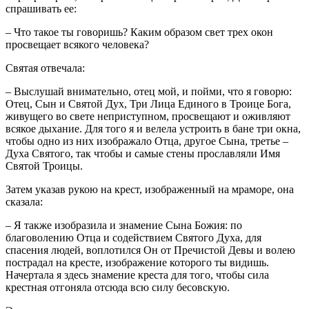
спрашивать ее:
– Что такое ты говоришь? Каким образом свет трех окон
просвещает всякого человека?
Святая отвечала:
– Выслушай внимательно, отец мой, и пойми, что я говорю:
Отец, Сын и Святой Дух, Три Лица Единого в Троице Бога,
живущего во свете неприступном, просвещают и оживляют
всякое дыхание. Для того я и велела устроить в бане три окна,
чтобы одно из них изображало Отца, другое Сына, третье –
Духа Святого, так чтобы и самые стены прославляли Имя
Святой Троицы.
Затем указав рукою на крест, изображенный на мраморе, она
сказала:
– Я также изобразила и знамение Сына Божия: по
благоволению Отца и содействием Святого Духа, для
спасения людей, воплотился Он от Пречистой Девы и волею
пострадал на кресте, изображение которого ты видишь.
Начертала я здесь знамение креста для того, чтобы сила
крестная отгоняла отсюда всю силу бесовскую.