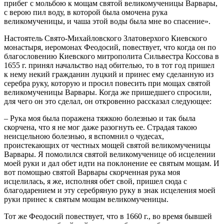
прибег с мольбою к мощам святой великомученицы Варвары,
с верою пил воду, в которой была омочена рука
великомученицы, и чаша этой воды была мне во спасение».
Настоятель Свято-Михайловского Златоверхого Киевского
монастыря, иеромонах Феодосий, повествует, что когда он по
благословению Киевского митрополита Сильвестра Коссова в
1655 г. принял начальство над обителью, то в тот год пришел
к нему некий гражданин луцкий и принес ему сделанную из
серебра руку, которую и просил повесить при мощах святой
великомученицы Варвары. Когда же пришедшего спросили,
для чего он это сделал, он откровенно рассказал следующее:
– Рука моя была поражена тяжкою болезнью и так была
скорчена, что я не мог даже разогнуть ее. Страдая такою
неисцельною болезнью, я вспомнил о чудесах,
проистекающих от честных мощей святой великомученицы
Варвары. Я помолился святой великомученице об исцелении
моей руки и дал обет идти на поклонение ее святым мощам. И
вот помощью святой Варвары скорченная рука моя
исцелилась, я же, исполняя обет свой, пришел сюда с
благодарением и эту серебряную руку в знак исцеления моей
руки принес к святым мощам великомученицы.
Тот же Феодосий повествует, что в 1660 г., во время бывшей