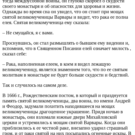
тогда междоусобной войны, он глубоко скорбел о скудости
своего монастыря и об опасностях для здоровья и жизни.
Однажды во время сна он увидел, что он стоит при мощах
святой великомученицы Варвары и видит, что рака ее полна
елея. Святая великомученица ему сказала:
– Не смущайся, я с вами.
Проснувшись, он стал размышлять о бывшем ему видении и,
вспомнив, что в Священном Писании елей означает милость ,
сказал себе:
– Рака, наполненная елеем, в коем я видел лежащую
великомученицу, является знамением того, что по ее святым
молитвам в монастыре не будет больше скудости и бедствий.
Так и случилось на самом деле.
В 1666 г., Рождественским постом, в который и празднуется
память святой великомученицы, два воина, по имени Андрей
и Феодор, задумали похитить находившееся на мощах
великомученицы драгоценное украшение. Придя ночью в
монастырь, они взломали южные двери Михайловской
церкви и устремились к мощам святой Варвары. Когда они
приблизились к ее честной раке, внезапно ударил страшный
гром, и от раки святой на них посыпались огненные искры. В