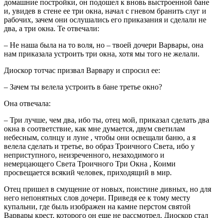
домашние постройки, он подошел к вновь выстроенной бане
и, увидев в стене ее три окна, начал с гневом бранить слуг и
рабочих, зачем они ослушались его приказания и сделали не
два, а три окна. Те отвечали:
– Не наша была на то воля, но – твоей дочери Варвары, она
нам приказала устроить три окна, хотя мы того не желали.
Диоскор тотчас призвал Варвару и спросил ее:
– Зачем ты велела устроить в бане третье окно?
Она отвечала:
– Три лучше, чем два, ибо ты, отец мой, приказал сделать два
окна в соответствие, как мне думается, двум светилам
небесным, солнцу и луне , чтобы они освещали баню, а я
велела сделать и третье, во образ Троичного Света, ибо у
неприступного, неизреченного, незаходимого и
немерцающего Света Троичного Три Окна , Коими
просвещается всякий человек, приходящий в мир.
Отец пришел в смущение от новых, поистине дивных, но для
него непонятных слов дочери. Приведя ее к тому месту
купальни, где быль изображен на камне перстом святой
Варвары крест, которого он еще не рассмотрел, Диоскор стал