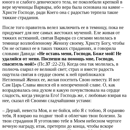
юного и слабого девического тела, не поколебали крепкой в
вере мученицы Варвары, ибо вера была основана на камне –
Христе Господе, ради Коего она с радостью терпела такие
тяжкие страдания.
После того правитель велел заключить ее в темницу, пока не
придумает для нее самых жестоких мучений. Еле живая от
тяжких истязаний, святая Варвара со слезами молилась в
темнице возлюбленному Жениху своему, Христу Богу, чтобы
Он не оставил ее в таких тяжких страданиях, и говорила
словами Давида:
«Не оставь меня, Господи, Боже мой! Не
удаляйся от меня. Поспеши на помощь мне, Господи,
спаситель мой!»
(Пс.
37
:22-23). Когда она так молилась, в
полночь озарил ее великий свет; страх и вместе радость
ощутила святая в сердце своем: к ней приближался
Нетленный Жених ее, желая посетить Свою невесту. И вот
Сам Царь Славы явился ей в неизреченной славе. О, как
возрадовалась она духом и какую почувствовала на сердце
сладость, когда увидела Его! Господь же, с любовью взирая на
нее, сказал ей Своими сладчайшими устами:
– Дерзай, невеста Моя, и не бойся, ибо Я с тобою, Я охраняю
тебя, Я взираю на подвиг твой и облегчаю твои болезни. За
твои страдания Я уготовляю тебе в Моем небесном чертоге
вечную награду, итак, претерпи до конца, чтобы вскоре