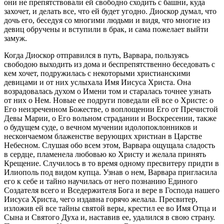
они не препятствовали ей свободно сходить с башни, куда
захочет, и делать все, что ей будет угодно. Диоскор думал, что
дочь его, беседуя со многими людьми и видя, что многие из
девиц обручены и вступили в брак, и сама пожелает выйти
замуж.
Когда Диоскор отправился в путь, Варвара, пользуясь
свободою выходить из дома и беспрепятственно беседовать с
кем хочет, подружилась с некоторыми христианскими
девицами и от них услыхала Имя Иисуса Христа. Она
возрадовалась духом о Имени том и старалась точнее узнать
от них о Нем. Новые ее подруги поведали ей все о Христе: о
Его неизреченном Божестве, о воплощении Его от Пречистой
Девы Марии, о Его вольном страдании и Воскресении, также
о будущем суде, о вечном мучении идолопоклонников и
нескончаемом блаженстве верующих христиан в Царстве
Небесном. Слушая обо всем этом, Варвара ощущала сладость
в сердце, пламенела любовью ко Христу и желала принять
Крещение. Случилось в то время одному пресвитеру придти в
Илиополь под видом купца. Узнав о нем, Варвара пригласила
его к себе и тайно научилась от него познанию Единого
Создателя всего и Вседержителя Бога и вере в Господа нашего
Иисуса Христа, чего издавна горячо желала. Пресвитер,
изложив ей все тайны святой веры, крестил ее во Имя Отца и
Сына и Святого Духа и, наставив ее, удалился в свою страну.