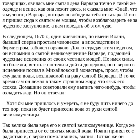
товарищах, явилась мне святая дева Варвара точно в такой же
одежде и венце, как она лежит здесь, и сказала мне: «Знай, что
я мученица Варвара, которая освободила тебя от татар». И вот
я пришел сюда к святым ее мощам, чтобы возблагодарить ее за
чудесное заступление, а вам поведать об этом чуде.
В следующем, 1670 г., один киевлянин, по имени Иоанн,
бывший сперва простым человеком, а впоследствии и
бурмистром, заболел горячкою. Долго страдая этим недугом,
он вспомнил о святой великомученице Варваре, подающей
чудесные исцеления от своих честных мощей. Не имея силы,
по болезни, встать с постели и дойти до церкви, он с верою в
исцеление послал в Михайловский монастырь, прося, чтобы
ему дали воды, возливаемой на раку святой Варвары. В то же
время сам он лежал в таком страшном жару, что язык его
ссохся. Домашние советовали ему выпить чего-нибудь, чтобы
охладить жар. Но он отвечал:
– Хотя бы мне пришлось и умереть, я не буду пить ничего до
тех пор, пока не будет принесена вода от руки святой
великомученицы.
Так велика была вера его к святой великомученице. Когда же
была принесена от ее святых мощей вода, Иоанн принял ее с
радостью и, с верою помолившись, выпил. Тотчас же он