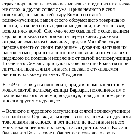
страхе воры пали на землю как мертвые, и один из них тотчас
же оглох, а другой сошел с ума. Придя немного в себя,
оглохший, познав на себе кару Божию и святой
великомученицы, вывел своего обезумевшего товарища из
церкви, затворил опять церковные двери и, ничего не взяв,
возвратился домой. Сие чудо через семь дней с сокрушением
сердца исповедал сам оглохший перед своим духовным
отцом, иеромонахом Симеоном, придя в Михайловскую
церковь вместе со своим товарищем. Духовник наставил их,
насколько мог, принести истинное покаяние и отпустил их с
надеждою на помощь и исцеление от святой великомученицы.
После того Симеон, приступая к совершению Божественной
литургии, пред святым алтарем поведал о случившемся
настоятелю своему игумену Феодосию.
В 1669 г. 12 августа один воин, придя в церковь к честным
мощам святой великомученицы Варвары, поклонился им с
великим благоговением и, воздохнув, поведал пономарю и
многим другим следующее:
– Великого и чудесного заступления святой великомученицы
я сподобился. Однажды, находясь в полку, поехал я с другими
товарищами на сенокос, и вот напали на нас татары и всех
моих товарищей взяли в плен, спасся один только я. Когда я
благодарил Бога за свое избавление и сожалел о своих