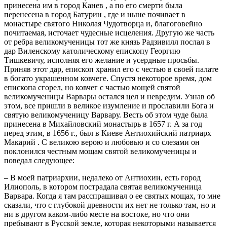
принесена им в город Канев , а по его смерти была
перенесена в город Батурин , где и ныне почивает в
монастыре святого Николая Чудотворца и, благоговейно
почитаемая, источает чудесные исцеления. Другую же часть
от ребра великомученицы тот же князь Радзивилл послал в
дар Виленскому католическому епископу Георгию
Тишкевичу, исполняя его желание и усердные просьбы.
Приняв этот дар, епископ хранил его с честью в своей палате
в богато украшенном ковчеге. Спустя некоторое время, дом
епископа сгорел, но ковчег с частью мощей святой
великомученицы Варвары остался цел и невредим. Узнав об
этом, все пришли в великое изумление и прославили Бога и
святую великомученицу Варвару. Весть об этом чуде была
принесена в Михайловский монастырь в 1657 г. А за год
перед этим, в 1656 г., был в Киеве Антиохийский патриарх
Макарий . С великою верою и любовью и со слезами он
поклонился честным мощам святой великомученицы и
поведал следующее:
– В моей патриархии, недалеко от Антиохии, есть город
Илиополь, в котором пострадала святая великомученица
Варвара. Когда я там расспрашивал о ее святых мощах, то мне
сказали, что с глубокой древности их нет не только там, но и
ни в другом каком-либо месте на востоке, но что они
пребывают в Русской земле, которая некоторыми называется