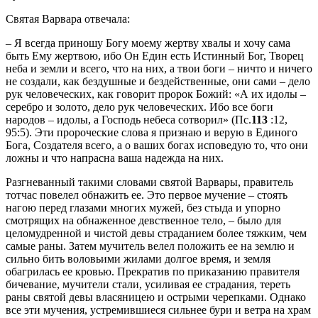
Святая Варвара отвечала:
– Я всегда приношу Богу моему жертву хвалы и хочу сама
быть Ему жертвою, ибо Он Един есть Истинный Бог, Творец
неба и земли и всего, что на них, а твои боги – ничто и ничего
не создали, как бездушные и бездейственные, они сами – дело
рук человеческих, как говорит пророк Божий: «А их идолы –
серебро и золото, дело рук человеческих. Ибо все боги
народов – идолы, а Господь небеса сотворил» (Пс.
113
:12,
95:5). Эти пророческие слова я признаю и верую в Единого
Бога, Создателя всего, а о ваших богах исповедую то, что они
ложны и что напрасна ваша надежда на них.
Разгневанный такими словами святой Варвары, правитель
тотчас повелел обнажить ее. Это первое мучение – стоять
нагою перед глазами многих мужей, без стыда и упорно
смотрящих на обнаженное девственное тело, – было для
целомудренной и чистой девы страданием более тяжким, чем
самые раны. Затем мучитель велел положить ее на землю и
сильно бить воловьими жилами долгое время, и земля
обагрилась ее кровью. Прекратив по приказанию правителя
бичевание, мучители стали, усиливая ее страдания, тереть
раны святой девы власяницею и острыми черепками. Однако
все эти мучения, устремившиеся сильнее бури и ветра на храм