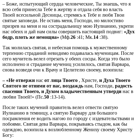
– Боже, испытующий сердца человеческие, Ты знаешь, что я
всю себя принесла Тебе в жертву и отдала себя во власть
Твоей всесильной Десницы, стремясь к Тебе и любя Твои
святые заповеди. Не оставь меня, Господи, но милостиво
призрев на меня и на сострадальницу мою Иулианию, укрепи
нас обеих и дай нам силы совершить настоящий подвиг:
«Дух
бодр, плоть же немощна»
(Мф.
26
:41; Мк.
14
:38).
Так молилась святая, и небесная помощь к мужественному
терпению страданий невидимо подавалась мученицам. После
сего мучитель велел отрезать у обеих сосцы. Когда это было
исполнено и страдание мучениц усилилось, святая Варвара,
снова возведя очи к Врачу и Целителю своему, возопила:
– «Не отвержи
нас
от лица Твоего
, Христе,
и Духа Твоего
Святого не отними от нас, воздаждь
нам, Господи,
радость
спасения Твоего, и Духом владычественным утверди
нас в
любви Твоей!» (Пс.
50
:13-14).
После таких мучений правитель велел отвести святую
Иулианию в темницу, а святую Варвару для большого
посрамления ее водить нагою по городу с издевательствами и
побоями. Святая дева Варвара, покрываясь стыдом, как бы
одеждою, возопила к возлюбленному Жениху своему Христу
Богу: