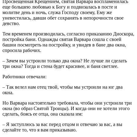
Просвещенная Крещением, святая Варвара воспламенилась
еще большею любовью к Богу и подвизалась в посте и
молитве день и ночь, служа Господу своему, Ему же
уневестилась, давши обет сохранять в непорочности свое
девство.
Тем временем производилась, согласно приказанию Диоскора,
постройка бани. Однажды святая Варвара сошла с своей
башни посмотреть на постройку, и увидев в бане два окна,
спросила рабочих.
– Зачем вы устроили только два окна? Не лучше ли сделать
три окна? Тогда и стена будет красивее, и баня светлее.
Работники отвечали:
– Так велел нам отец твой, чтобы мы устроили на юг два
окна.
Но Варвара настоятельно требовала, чтобы они устроили три
окна (во образ Святой Троицы). И когда они не хотели этого
сделать, боясь ее отца, она сказала им:
– Я заступлюсь за вас перед отцом и отвечаю за вас, а вы
сделайте то, что я вам приказываю.