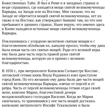
Божественных Тайн. Я был в Риме и в западных странах и
везде спрашивал, где находятся мощи святой великомученицы
Варвары, на Западе или на Востоке. Мне сказали, что на
Западе не обретается мощей святой великомученицы, нет их
также и на Востоке, как утверждают бывшие там, но что они
пребывают в здешних странах. Ныне верую, что именно здесь
в Киеве находятся истинные мощи святой великомученицы
Варвары.
Поклонившись с усердною молитвою святым мощам и с
благоговением облобызав их, канцлер просил, чтобы ему дана
была некая часть сих святых мощей. Ради его великой веры
ему была дана часть перста правой руки святой
великомученицы, которую он и принял с великою
благодарностью.
В 1650 г., при митрополите Киевском Сильвестре Коссове ,
литовский гетман князь Януш Радзивилл взял приступом
город Киев. По его желанию ему даны были две части мощей
святой великомученицы Варвары, взятые от персей и от
ребра. Часть от персей великомученицы гетман отдал своей
жене, княгине Марии, благочестивой дочери
молдовлахийского господаря Василия. Когда же Мария
скончалась, то хранившаяся у нее часть мощей досталась
киевскому митрополиту Иосифу Тукальскому и была