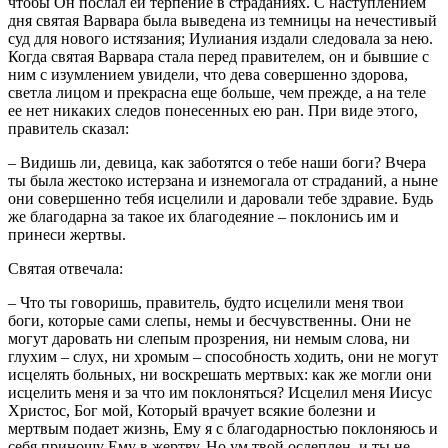
чтобы Он послал ей терпение в страданиях. С наступлением
дня святая Варвара была выведена из темницы на нечестивый
суд для нового истязания; Иулиания издали следовала за нею.
Когда святая Варвара стала перед правителем, он и бывшие с
ним с изумлением увидели, что дева совершенно здорова,
светла лицом и прекрасна еще больше, чем прежде, а на теле
ее нет никаких следов понесенных ею ран. При виде этого,
правитель сказал:
– Видишь ли, девица, как заботятся о тебе наши боги? Вчера
ты была жестоко истерзана и изнемогала от страданий, а ныне
они совершенно тебя исцелили и даровали тебе здравие. Будь
же благодарна за такое их благодеяние – поклонись им и
принеси жертвы.
Святая отвечала:
– Что ты говоришь, правитель, будто исцелили меня твои
боги, которые сами слепы, немы и бесчувственны. Они не
могут даровать ни слепым прозрения, ни немым слова, ни
глухим – слух, ни хромым – способность ходить, они не могут
исцелять больных, ни воскрешать мертвых: как же могли они
исцелить меня и за что им поклоняться? Исцелил меня Иисус
Христос, Бог мой, Который врачует всякие болезни и
мертвым подает жизнь, Ему я с благодарностью поклоняюсь и
себя приношу Ему в жертву. Но ум твой ослеплен, и ты не