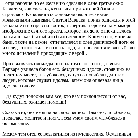
Тогда рабочие по ее желанию сделали в бане третье окно.
Была там, как сказано, купальня, при которой баня и
строилась. Купальня эта обложена была тесаными
мраморными камнями. Святая Варвара, придя однажды к этой
купальне и воззрев на восток, начертала перстом на мраморе
изображение святого креста, которое так ясно отпечатлелось
на камне, как бы выбито было железом. Кроме того, у той же
бани, также на камне, отпечатлелся и след девической ноги ее,
из следа этого стала истекать вода, и впоследствии здесь было
много исцелений приходящим с верой .
Прохаживаясь однажды по палатам своего отца, святая
Варвара увидела богов его, бездушных идолов, стоявших на
почетном месте, и глубоко вздохнула о погибели душ тех
людей, которые служат идолам. Затем она оплевала лица
идолов, говоря:
– Да будут подобны вам все, кто вам поклоняется и от вас,
бездушных, ожидает помощи!
Сказав это, она взошла на свою башню. Там она, по обычаю,
предалась молитве и посту, всем умом своим углубляясь в
богомыслие.
Между тем отец ее возвратился из путешествия. Осматривая