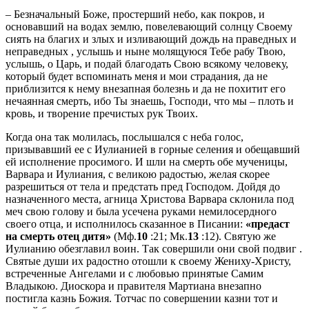
– Безначальный Боже, простерший небо, как покров, и
основавший на водах землю, повелевающий солнцу Своему
сиять на благих и злых и изливающий дождь на праведных и
неправедных , услышь и ныне молящуюся Тебе рабу Твою,
услышь, о Царь, и подай благодать Свою всякому человеку,
который будет вспоминать меня и мои страдания, да не
приблизится к нему внезапная болезнь и да не похитит его
нечаянная смерть, ибо Ты знаешь, Господи, что мы – плоть и
кровь, и творение пречистых рук Твоих.
Когда она так молилась, послышался с неба голос,
призывавший ее с Иулианией в горные селения и обещавший
ей исполнение просимого. И шли на смерть обе мученицы,
Варвара и Иулиания, с великою радостью, желая скорее
разрешиться от тела и предстать пред Господом. Дойдя до
назначенного места, агница Христова Варвара склонила под
меч свою голову и была усечена руками немилосердного
своего отца, и исполнилось сказанное в Писании:
«предаст
на смерть отец дитя»
(Мф.
10
:21; Мк.
13
:12). Святую же
Иулианию обезглавил воин. Так совершили они свой подвиг .
Святые души их радостно отошли к своему Жениху-Христу,
встреченные Ангелами и с любовью принятые Самим
Владыкою. Диоскора и правителя Мартиана внезапно
постигла казнь Божия. Тотчас по совершении казни тот и