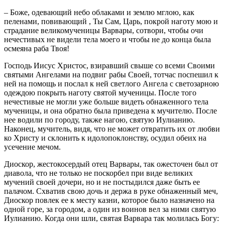
– Боже, одевающий небо облаками и землю мглою, как
пеленами, повивающий , Ты Сам, Царь, покрой наготу мою и
страдание великомученицы Варвары, сотвори, чтобы очи
нечестивых не видели тела моего и чтобы не до конца была
осмеяна раба Твоя!
Господь Иисус Христос, взиравший свыше со всеми Своими
святыми Ангелами на подвиг рабы Своей, тотчас поспешил к
ней на помощь и послал к ней светлого Ангела с светозарною
одеждою покрыть наготу святой мученицы. После того
нечестивые не могли уже больше видеть обнаженного тела
мученицы, и она обратно была приведена к мучителю. После
нее водили по городу, также нагою, святую Иулианию.
Наконец, мучитель, видя, что не может отвратить их от любви
ко Христу и склонить к идолопоклонству, осудил обеих на
усечение мечом.
Диоскор, жестокосердый отец Варвары, так ожесточен был от
диавола, что не только не поскорбел при виде великих
мучений своей дочери, но и не постыдился даже быть ее
палачом. Схватив свою дочь и держа в руке обнаженный меч,
Диоскор повлек ее к месту казни, которое было назначено на
одной горе, за городом, а один из воинов вел за ними святую
Иулианию. Когда они шли, святая Варвара так молилась Богу: