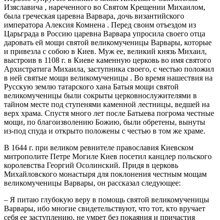
Изяславича , нареченного во Святом Крещении Михаилом,
была греческая царевна Варвара, дочь византийского
императора Алексия Комнена . Перед своим отъездом из
Царьграда в Россию царевна Варвара упросила своего отца
даровать ей мощи святой великомученицы Варвары, которые
и привезла с собою в Киев. Муж ее, великий князь Михаил,
выстроив в 1108 г. в Киеве каменную церковь во имя святого
Архистратига Михаила, заступника своего, с честью положил
в ней святые мощи великомученицы . Во время нашествия на
Русскую землю татарского хана Батыя мощи святой
великомученицы были сокрыты церковнослужителями в
тайном месте под ступенями каменной лестницы, ведшей на
верх храма. Спустя много лет после Батыева погрома честные
мощи, по благоизволению Божию, были обретены, вынуты
из-под спуда и открыто положены с честью в том же храме.
В 1644 г. при великом ревнителе православия Киевском
митрополите Петре Могиле Киев посетил канцлер польского
королевства Георгий Осолинский. Придя в церковь
Михайловского монастыря для поклонения честным мощам
великомученицы Варвары, он рассказал следующее:
– Я питаю глубокую веру в помощь святой великомученицы
Варвары, ибо многие свидетельствуют, что тот, кто вручает
себя ее заступлению, не умрет без покаяния и причастия