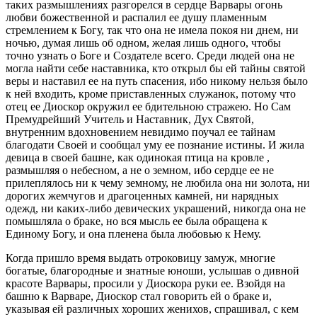
таких размышлениях разгорелся в сердце Варвары огонь
любви божественной и распалил ее душу пламенным
стремлением к Богу, так что она не имела покоя ни днем, ни
ночью, думая лишь об одном, желая лишь одного, чтобы
точно узнать о Боге и Создателе всего. Среди людей она не
могла найти себе наставника, кто открыл бы ей тайны святой
веры и наставил ее на путь спасения, ибо никому нельзя было
к ней входить, кроме приставленных служанок, потому что
отец ее Диоскор окружил ее бдительною стражею. Но Сам
Премудрейший Учитель и Наставник, Дух Святой,
внутренним вдохновением невидимо поучал ее тайнам
благодати Своей и сообщал уму ее познание истины. И жила
девица в своей башне, как одинокая птица на кровле ,
размышляя о небесном, а не о земном, ибо сердце ее не
прилеплялось ни к чему земному, не любила она ни золота, ни
дорогих жемчугов и драгоценных камней, ни нарядных
одежд, ни каких-либо девических украшений, никогда она не
помышляла о браке, но вся мысль ее была обращена к
Единому Богу, и она пленена была любовью к Нему.
Когда пришло время выдать отроковицу замуж, многие
богатые, благородные и знатные юноши, услышав о дивной
красоте Варвары, просили у Диоскора руки ее. Взойдя на
башню к Варваре, Диоскор стал говорить ей о браке и,
указывая ей различных хороших женихов, спрашивал, с кем