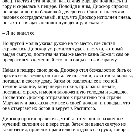
овец. Пастухи эти видели, как святая Варвара поднялась на
гору и скрылась в пещере. Подойдя к ним, Диоскор спросил,
не видали ли они бежавшей дочери его. Один из пастухов,
человек сострадательный, видя, что Диоскор исполнен гнева,
не захотел выдать неповинную девицу и сказал:
– Я не видал ее.
Но другой молча указал рукою на то место, где святая
скрывалась. Диоскор устремился туда, а пастуха, который
выдал святую, постигла на том же месте казнь Божия: сам он
превратился в каменный столп, а овцы его – в саранчу.
Найдя в пещере свою дочь, Диоскор стал безжалостно бить ее,
бросив ее на землю, он топтал ее ногами и, схватив за волосы,
потащил к своему дому. Затем он заключил ее в тесной,
темной хижине, запер двери и окна, приложил печать,
поставил стражу, и морил заключенную голодом и жаждою.
После того Диоскор отправился к правителю той страны
Мартиану и рассказал ему все о своей дочери, и поведал, что
она отвергает их богов и верует в Распятого.
Диоскор просил правителя, чтобы тот угрозою различных
мучений склонил ее к вере отца. Затем он вывел святую из
заключения, привел к правителю и отдал в его руки, говоря: