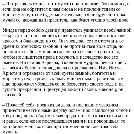
– Я отрекаюсь от нее, потому что она отвергает богов моих, и
если она не обратится к нам снова и не поклонится им со
мною вместе, то не будет мне дочерью, а я не буду ей отцом:
мучай ее, державный правитель, как будет угодно твоей воле.
Увидев перед собою девицу, правитель удивился необычайной
ее красоте и стал говорить с ней кротко и ласково, восхваляя
красоту и благородство ее. Он увещевал ее не отступать от
древних отеческих законов и не противиться воле отца, но
поклониться богам и во всем слушаться своего родителя,
чтобы не лишиться права получить в наследство все его
имение. Но святая Варвара, изобличив мудрою речью тщету
языческих богов, исповедовала и прославляла Имя Иисуса
Христа и отрекалась от всей суеты земной, богатства и
мирских утех, стремясь к благам небесным. Правитель все
еще продолжал убеждать ее не бесчестить своего рода и не
губить прекрасной и цветущей юности своей. Наконец, он
сказал ей:
– Пожалей себя, прекрасная дева, и поспеши с усердием
принести вместе с нами жертву богам, ибо я милосерд к тебе и
хочу пощадить тебя, не желая предать такую красоту на муки
и раны, если же не послушаешься меня и не покоришься, то
заставишь меня, хотя бы против моей воли, жестоко тебя
мучить.