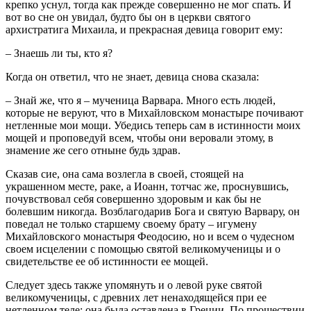
крепко уснул, тогда как прежде совершенно не мог спать. И
вот во сне он увидал, будто бы он в церкви святого
архистратига Михаила, и прекрасная девица говорит ему:
– Знаешь ли ты, кто я?
Когда он ответил, что не знает, девица снова сказала:
– Знай же, что я – мученица Варвара. Много есть людей,
которые не веруют, что в Михайловском монастыре почивают
нетленные мои мощи. Убедись теперь сам в истинности моих
мощей и проповедуй всем, чтобы они веровали этому, в
знамение же сего отныне будь здрав.
Сказав сие, она сама возлегла в своей, стоящей на
украшенном месте, раке, а Иоанн, тотчас же, проснувшись,
почувствовал себя совершенно здоровым и как бы не
болевшим никогда. Возблагодарив Бога и святую Варвару, он
поведал не только старшему своему брату – игумену
Михайловского монастыря Феодосию, но и всем о чудесном
своем исцелении с помощью святой великомученицы и о
свидетельстве ее об истинности ее мощей.
Следует здесь также упомянуть и о левой руке святой
великомученицы, с древних лет ненаходящейся при ее
нетленном теле: она была оставлена в Греции. По прошествии