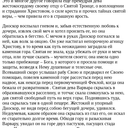
Это и многое другое говорила еще премудрая дева
жестокосердому своему отцу о Святой Троице, о воплощении
и страдании Христовом, о силе креста и прочих тайнах святой
веры, – чем привела его в страшную ярость.
Диоскор воспылал гневом и, забыв естественную любовь к
дочери, извлек свой меч и хотел пронзить ее, но она
обратилась в бегство. С мечом в руках Диоскор погнался за
ней, как волк за овцою. Он уже настигал непорочную агницу
Христову, в то время как путь неожиданно заградила ей
каменная гора. Святая не знала, куда убежать от руки и меча
отца, или лучше сказать – мучителя своего; она имела одно
только прибежище – Бога, у которого и просила помощи и
защиты, возведя к Нему душевные и телесные очи.
Всевышний скоро услышал рабу Свою и предварил ее Своею
помощью, повелев каменной горе рассесться перед нею
надвое, как некогда перед первомученицей Феклой, когда она
бежала от развратников . Святая дева Варвара скрылась в
образовавшуюся расселину, и тотчас скала сомкнулась за нею,
дав святой свободный путь на верх горы. Поднявшись туда,
она скрылась там в одной пещере. Жестокий и упорный
Диоскор, не видя перед собою бегущей дочери, удивился.
Недоумевая, каким образом она скрылась из глаз его, он искал
ее старательно долгое время. Обходя гору и разыскивая
Варвару, увидал он на горе двух пастухов, пасущих стада