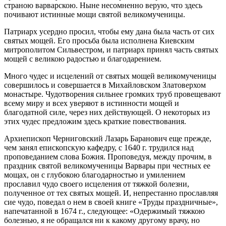
страною варварскою. Ныне несомненно верую, что здесь
почивают истинные мощи святой великомученицы.
Патриарх усердно просил, чтобы ему дана была часть от сих
святых мощей. Его просьба была исполнена Киевским
митрополитом Сильвестром, и патриарх принял часть святых
мощей с великою радостью и благодарением.
Много чудес и исцелений от святых мощей великомученицы
совершилось и совершается в Михайловском Златоверхом
монастыре. Чудотворения сильнее громких труб провещевают
всему миру и всех уверяют в истинности мощей и
благодатной силе, через них действующей. О некоторых из
этих чудес предложим здесь краткие повествования.
Архиепископ Черниговский Лазарь Баранович еще прежде,
чем занял епископскую кафедру, с 1640 г. трудился над
проповеданием слова Божия. Проповедуя, между прочим, в
праздник святой великомученицы Варвары при честных ее
мощах, он с глубокою благодарностью и умилением
прославил чудо своего исцеления от тяжкой болезни,
полученное от тех святых мощей. И, непрестанно прославляя
сие чудо, поведал о нем в своей книге «Труды праздничные»,
напечатанной в 1674 г., следующее: «Одержимый тяжкою
болезнью, я не обращался ни к какому другому врачу, но