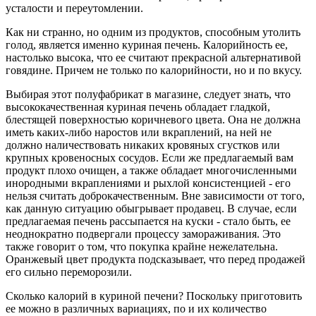
усталости и переутомлении.
Как ни странно, но одним из продуктов, способным утолить
голод, является именно куриная печень. Калорийность ее,
настолько высока, что ее считают прекрасной альтернативой
говядине. Причем не только по калорийности, но и по вкусу.
Выбирая этот полуфабрикат в магазине, следует знать, что
высококачественная куриная печень обладает гладкой,
блестящей поверхностью коричневого цвета. Она не должна
иметь каких-либо наростов или вкраплений, на ней не
должно наличествовать никаких кровяных сгустков или
крупных кровеносных сосудов. Если же предлагаемый вам
продукт плохо очищен, а также обладает многочисленными
инородными вкраплениями и рыхлой консистенцией - его
нельзя считать доброкачественным. Вне зависимости от того,
как данную ситуацию обыгрывает продавец. В случае, если
предлагаемая печень рассыпается на куски - стало быть, ее
неоднократно подвергали процессу замораживания. Это
также говорит о том, что покупка крайне нежелательна.
Оранжевый цвет продукта подсказывает, что перед продажей
его сильно переморозили.
Сколько калорий в куриной печени? Поскольку приготовить
ее можно в различных вариациях, по и их количество