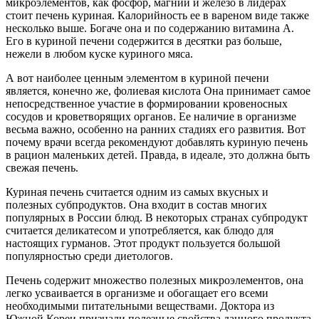
микроэлементов, как фосфор, магний и железо в лидерах
стоит печень куриная. Калорийность ее в вареном виде также
несколько выше. Богаче она и по содержанию витамина А.
Его в куриной печени содержится в десятки раз больше,
нежели в любом куске куриного мяса.
А вот наиболее ценным элементом в куриной печени
является, конечно же, фолиевая кислота Она принимает самое
непосредственное участие в формировании кровеносных
сосудов и кроветворящих органов. Ее наличие в организме
весьма важно, особенно на ранних стадиях его развития. Вот
почему врачи всегда рекомендуют добавлять куриную печень
в рацион маленьких детей. Правда, в идеале, это должна быть
свежая печень.
Куриная печень считается одним из самых вкусных и
полезных субпродуктов. Она входит в состав многих
популярных в России блюд. В некоторых странах субпродукт
считается деликатесом и употребляется, как блюдо для
настоящих гурманов. Этот продукт пользуется большой
популярностью среди диетологов.
Печень содержит множество полезных микроэлементов, она
легко усваивается в организме и обогащает его всеми
необходимыми питательными веществами. Доктора из
Южной Кореи признали полезные свойства данного продукта