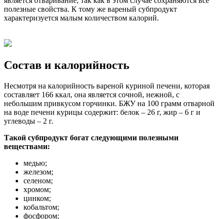
является отваривание, так как в этом случае сохраняются все
полезные свойства. К тому же вареный субпродукт
характеризуется малым количеством калорий.
Состав и калорийность
Несмотря на калорийность вареной куриной печени, которая
составляет 166 ккал, она является сочной, нежной, с
небольшим привкусом горчинки. БЖУ на 100 грамм отварной
на воде печени курицы содержит: белок – 26 г, жир – 6 г и
углеводы – 2 г.
Такой субпродукт богат следующими полезными
веществами:
медью;
железом;
селеном;
хромом;
цинком;
кобальтом;
фосфором;