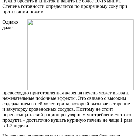
нужно бросить в кипяток и варить не более 10-15 минут.
Степень готовности определяется по прозрачному соку при
протыкании ножом.
Однако
даже
превосходно приготовленная жареная печень может вызвать
нежелательные побочные эффекты. Это связано с высоким
содержанием в ней холестерина, который вызывает старение
и закупорку кровеносных сосудов. Поэтому не стоит
перенасыщать свой рацион регулярным употреблением этого
продукта – достаточно кушать куриную печень не чаще 1 раза
в 1-2 недели.
Не следует увлекаться ею и людям в возрасте: благодаря