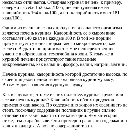
несколько отличается. Отварная куриная печень, к примеру,
содержит в себе 152 ккал/100 г, печень тушеная имеет
калорийность 164 ккал/100г, а вот калорийность имеет 181
ккал/100г.
Одним из очень полезных продуктов для нашего организма
является печень куриная. Калорийность ее в сыром виде
составляет 140 ккал на каждые 100 г. В той же порции
присутствует суточная норма такого микроэлемента, как
железо. Ведь это он принимает самое непосредственное
участие в образовании гемоглобина крови. К тому же в
куриной печени присутствуют такие полезные
микроэлементы, как кальций, фосфор, калий, натрий, магний.
Печень куриная, калорийность которой достаточно высока, по
своей пищевой ценности весьма близка куриному мясу.
Возьмем для сравнения куриную грудку.
Как вы думаете, что же из них полезнее: куриная грудка или
все же печень куриная? Калорийность обоих продуктов
примерно одинакова. По содержанию жиров их сравнивать не
стоит, поскольку содержание последних в грудке сильно
отличается в зависимости от ее категории. Чем категория
ниже, тем жира больше. Они примерно равны по содержанию
калия и кальция. А вот по содержанию таких