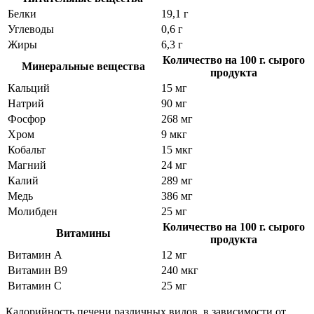
Белки
19,1 г
Углеводы
0,6 г
Жиры
6,3 г
Количество на 100 г. сырого
Минеральные вещества
продукта
Кальций
15 мг
Натрий
90 мг
Фосфор
268 мг
Хром
9 мкг
Кобальт
15 мкг
Магний
24 мг
Калий
289 мг
Медь
386 мг
Молибден
25 мг
Количество на 100 г. сырого
Витамины
продукта
Витамин А
12 мг
Витамин В9
240 мкг
Витамин C
25 мг
Калорийность печени различных видов, в зависимости от