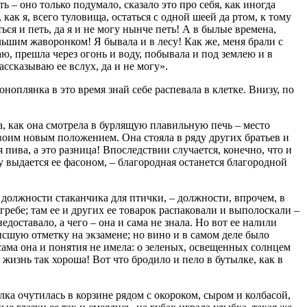
 – оно только подумало, сказало это про себя, как иногда
как я, всего туловища, остаться с одной шеей да ртом, к тому
ься и петь, да я и не могу нынче петь! А в былые времена,
льшим жаворонком! Я бывала и в лесу! Как же, меня брали с
ю, прешла через огонь и воду, побывала и под землею и в
ссказываю ее вслух, да и не могу».
оноплянка в это время знай себе распевала в клетке. Внизу, по
а, как она смотрела в бурлящую плавильную печь – место
своим новым положением. Она стояла в ряду других братьев и
пива, а это разница! Впоследствии случается, конечно, что и
у выдается ее фасоном, – благородная останется благородной
 должности стаканчика для птички, – должности, впрочем, в
ребе; там ее и других ее товарок распаковали и выполоскали –
доставало, а чего – она и сама не знала. Но вот ее налили
ысшую отметку на экзамене; но вино и в самом деле было
 сама она и понятия не имела: о зеленых, освещенных солнцем
жизнь так хороша! Вот что бродило и пело в бутылке, как в
ка очутилась в корзине рядом с окороком, сыром и колбасой,