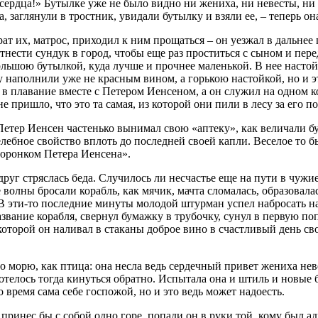
 сердца!» Бутылке уже не было видно ни жениха, ни невесты, ни
 заглянули в тростник, увидали бутылку и взяли ее, – теперь он
ат их, матрос, приходил к ним прощаться – он уезжал в дальнее 
 отнести сундук в город, чтобы еще раз проститься с сыном и пе
ольшою бутылкой, куда лучше и прочнее маленькой. В нее настой
ку наполнили уже не красным вином, а горькою настойкой, но и э
ь в плавание вместе с Петером Иенсеном, а он служил на одном
 не пришло, что это та самая, из которой они пили в лесу за его
 Петер Иенсен частенько вынимал свою «аптеку», как величали бу
лебное свойство вплоть до последней своей капли. Веселое то б
воронком Петера Иенсена».
руг стряслась беда. Случилось ли несчастье еще на пути в чужие 
е волны бросали корабль, как мячик, мачта сломалась, образовал
. В эти-то последние минуты молодой штурман успел набросать 
азвание корабля, свернул бумажку в трубочку, сунул в первую п
 которой он наливал в стаканы доброе вино в счастливый день св
по морю, как птица: она несла ведь сердечный привет жениха не
отелось тогда кинуться обратно. Испытала она и штиль и новые бу
о время сама себе госпожой, но и это ведь может надоесть.
ринес бы с собой одно горе, попади он в руки той, кому был ад