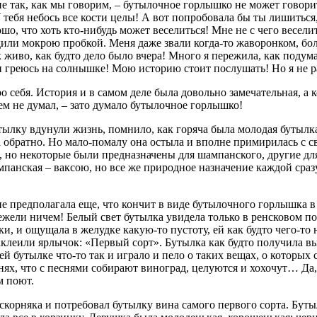
е так, как мы говорим, – бутылочное горлышко не может говорить
тебя небось все кости целы! А вот попробовала бы ты лишиться, 
шо, что хоть кто-нибудь может веселиться! Мне не с чего веселит
одили мокрою пробкой. Меня даже звали когда-то жаворонком, бо
 живо, как будто дело было вчера! Много я пережила, как подума
е и греюсь на солнышке! Мою историю стоит послушать! Но я не ра
о себя. История и в самом деле была довольно замечательная, а к
ем не думал, – зато думало бутылочное горлышко!
тылку вдунули жизнь, помнило, как горяча была молодая бутылк
а обратно. Но мало-помалу она остыла и вполне примирилась с 
 но некоторые были предназначены для шампанского, другие для 
ампанская – ваксою, но все же природное назначение каждой сраз
не предполагала еще, что кончит в виде бутылочного горлышка в
жели ничем! Белый свет бутылка увидела только в ренсковом пог
, и ощущала в желудке какую-то пустоту, ей как будто чего-то не
аклеили ярлычок: «Первый сорт». Бутылка как будто получила в
ей бутылке что-то так и играло и пело о таких вещах, о которых
ях, что с песнями собирают виноград, целуются и хохочут… Да, 
м поют.
корняка и потребовал бутылку вина самого первого сорта. Бутыл