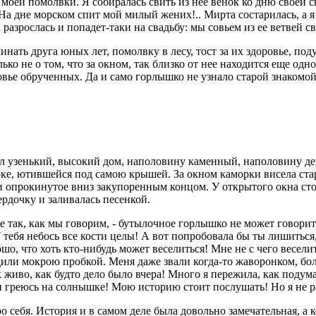
моей помолвки. Я собиралась свить из нее венок ко дню своей св
а дне морском спит мой милый жених!.. Мирта состарилась, а я е
разрослась и попадет-таки на свадьбу: мы совьем из ее ветвей с
минать друга юных лет, помолвку в лесу, тост за их здоровье, по
ько не о том, что за окном, так близко от нее находится еще о
вье обрученных. Да и само горлышко не узнало старой знакомой, 
ял узенький, высокий дом, наполовину каменный, наполовину де
рке, ютившейся под самою крышей. За окном каморки висела стар
 и опрокинутое вниз закупоренным концом. У открытого окна ст
рдочку и заливалась песенкой.
 так, как мы говорим, - бутылочное горлышко не может говорить 
тебя небось все кости целы! А вот попробовала бы ты лишиться, 
шо, что хоть кто-нибудь может веселиться! Мне не с чего веселит
одили мокрою пробкой. Меня даже звали когда-то жаворонком, бо
 живо, как будто дело было вчера! Много я пережила, как подума
е и греюсь на солнышке! Мою историю стоит послушать! Но я не ра
о себя. История и в самом деле была довольно замечательная, а к