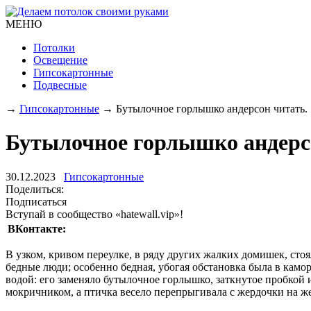
МЕНЮ
Потолки
Освещение
Гипсокартонные
Подвесные
→
Гипсокартонные
→
Бутылочное горлышко андерсон читать.
Бутылочное горлышко андерсо
30.12.2023
Гипсокартонные
Поделиться:
Подписаться
Вступай в сообщество «hatewall.vip»!
ВКонтакте:
В узком, кривом переулке, в ряду других жалких домишек, сто
бедные люди; особенно бедная, убогая обстановка была в камо
водой: его заменяло бутылочное горлышко, заткнутое пробкой
мокричником, а птичка весело перепрыгивала с жердочки на же