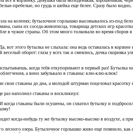
 все в корзинку. Девушка была молоденькая, хорошенькая; черные
 белые-пребелые, но грудь и шейка еще белее. Сразу было видно,
везла на коленях; бутылочное горлышко высовывалось из-под бел
мана, сына их соседа-живописца, товарища детских игр красотки
бле в чужие страны. Об этом много толковали во время сборов в 
, вот этого бутылка не слыхала: она ведь оставалась в корзине 
ый веселый оборот: глаза у всех так и смеялись, дочка скорняка 
пытываешь, когда тебя откупоривают в первый раз! Бутылка ни
облегчения, а вино забулькало в стаканы: клю-клю-клюк!
или свои стаканы до дна, а молодой штурман поцеловал красотку 
ще раз наполнил стаканы и воскликнул:
– И когда стаканы были осушены, он схватил бутылку и подброси
кому!
видит когда-нибудь ту же бутылку высоко-высоко в воздухе, а пр
го лесного озера. Бутылочное горлышко живо еще помнило, как о