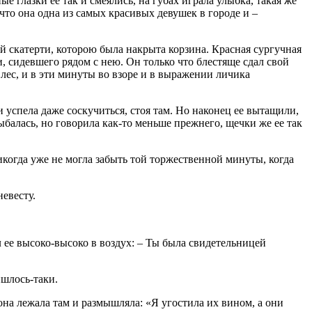
 глазки ее так и смеялись, на губах играла улыбка, такая же
 что она одна из самых красивых девушек в городе и –
ой скатерти, которою была накрыта корзина. Красная сургучная
, сидевшего рядом с нею. Он только что блестяще сдал свой
лес, и в эти минуты во взоре и в выражении личика
и успела даже соскучиться, стоя там. Но наконец ее вытащили,
улыбалась, но говорила как-то меньше прежнего, щечки же ее так
когда уже не могла забыть той торжественной минуты, когда
невесту.
л ее высоко-высоко в воздух: – Ты была свидетельницей
ишлось-таки.
на лежала там и размышляла: «Я угостила их вином, а они