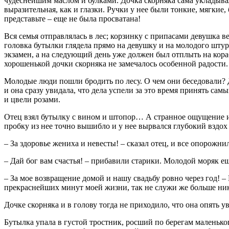
чудеснейшим маслом и булками. Дочка скорняка сама укладывала
выразительная, как и глазки. Ручки у нее были тонкие, мягкие,
представьте – еще не была просватана!
Вся семья отправлялась в лес; корзинку с припасами девушка 
головка бутылки глядела прямо на девушку и на молодого штур
экзамен, а на следующий день уже должен был отплыть на кора
хорошенькой дочки скорняка не замечалось особенной радости.
Молодые люди пошли бродить по лесу. О чем они беседовали? Да
и она сразу увидала, что дела успели за это время принять сам
и цвели розами.
Отец взял бутылку с вином и штопор… А странное ощущение ис
пробку из нее точно вышибло и у нее вырвался глубокий вздох 
– За здоровье жениха и невесты! – сказал отец, и все опорожн
– Дай бог вам счастья! – прибавили старики. Молодой моряк е
– За мое возвращение домой и нашу свадьбу ровно через год! 
прекраснейших минут моей жизни, так не служи же больше ни
Дочке скорняка и в голову тогда не приходило, что она опять у
Бутылка упала в густой тростник, росший по берегам маленько