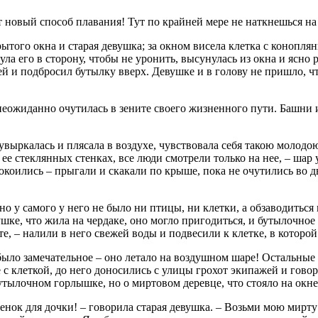
от новый способ плавания! Тут по крайней мере не наткнешься на
ытого окна и старая девушка; за окном висела клетка с конопля
ла его в сторону, чтобы не уронить, высунулась из окна и ясно 
 и подбросил бутылку вверх. Девушке и в голову не пришло, что
 неожиданно очутилась в зените своего жизненного пути. Башни 
 кувыркалась и плясала в воздухе, чувствовала себя такою молод
ее стеклянных стенках, все люди смотрели только на нее, – шар 
покоились – прыгали и скакали по крыше, пока не очутились во д
 но у самого у него не было ни птицы, ни клетки, а обзаводитьс
ушке, что жила на чердаке, оно могло пригодиться, и бутылочное
е, – налили в него свежей воды и подвесили к клетке, в которой
 было замечательное – оно летало на воздушном шаре! Остальные
 с клеткой, до него доносились с улицы грохот экипажей и гово
бутылочном горлышке, но о миртовом деревце, что стояло на окне
венок для дочки! – говорила старая девушка. – Возьми мою мирту!