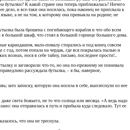
ина бутылки? К какой стране она теперь приближалась? Ничего
ее дело, и все-таки она носилась, пока наконец не приплыла к
языке, а не на том, к которому она привыкла на родине; не
 бутылка была брошена с погибающего корабля и что обо всем
ли в большой шкаф, что стоял в большой горнице большого дома.
нные карандашом, мало-помалу стирались и под конец совсем
е с год, потом попала на чердак, где вся покрылась пылью и
ких волнах, нося в себе тайну, письмо, последнее прости!..
бутылку и заговорили что-то, но она по-прежнему не понимала
 справедливо рассуждала бутылка, – я бы, наверное,
ь; зато записку, которую она носила в себе, выплеснули из нее
даже света божьего, не то что солнца или месяца. «А ведь надо
елано: она отправилась в путь и прибыла куда следовало. Тут ее
казалось, что она не треснула.