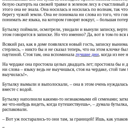
белую скатерть на свежей травке в зеленом лесу в счастливый 
этого она не знала. Она носилась и носилась по волнам, так чт
берегу чужой земли. Она не понимала ни слова из того, что гов
понимать же языка, на котором говорят вокруг, – большая потер
Бутылку поймали, осмотрели, увидали и вынули записку, вертели
этом говорится в записке. Но что именно? Да, вот в том-то вс
Всякий раз, как в доме появлялся новый гость, записку вынима
стерлись, – никто бы и не сказал теперь, что на этом клочке б
паутиной. Стоя там, она вспоминала
лучшие дни
, когда из нее
На чердаке она простояла целых двадцать лет; простояла бы и
ни слова – языку ведь не выучишься, стоя на чердаке, стой там 
выучилась!».
Бутылку вымыли и выполоскали, – она в этом очень нуждалась. 
вместе с водой.
Бутылку наполнили какими-то незнакомыми ей семенами; заткнул
же что-нибудь видеть, когда путешествуешь», – думала бутылка,
распаковали.
– Вот уж постарались-то они там, за границей! Ишь, как упакова