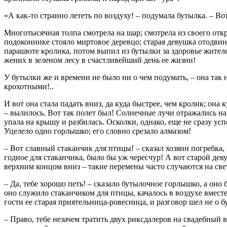
«А как-то странно лететь по воздуху! – подумала бутылка. – В
Многотысячная толпа смотрела на шар; смотрела из своего откр
подоконнике стояло миртовое деревцо; старая девушка отодвину
парашюте кролика, потом выпил из бутылки за здоровье жителей
жених в зеленом лесу в счастливейший день ее жизни!
У бутылки же и времени не было ни о чем подумать, – она так
крохотными!..
И вот она стала падать вниз, да куда быстрее, чем кролик; она
– вылилось. Вот так полет был! Солнечные лучи отражались на 
упала на крышу и разбилась. Осколки, однако, еще не сразу ус
Уцелело одно горлышко; его словно срезало алмазом!
– Вот славный стаканчик для птицы! – сказал хозяин погребка,
годное для стаканчика, было бы уж чересчур! А вот старой дев
верхним концом вниз – такие перемены часто случаются на свет
– Да, тебе хорошо петь! – сказало бутылочное горлышко, а оно
оно служило стаканчиком для птицы, качалось в воздухе вместе
гости ее старая приятельница-ровесница, и разговор шел не о 
– Право, тебе незачем тратить двух риксдалеров на свадебный 