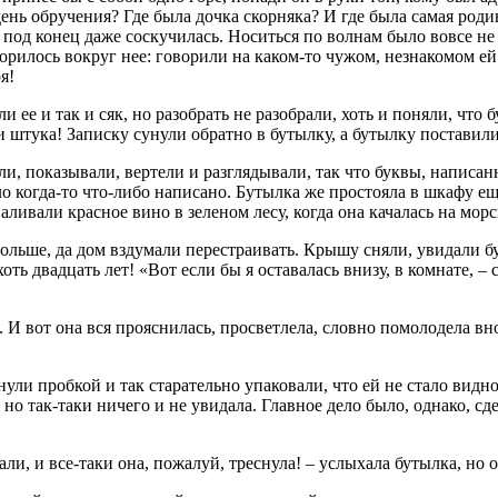
день обручения? Где была дочка скорняка? И где была самая род
о под конец даже соскучилась. Носиться по волнам было вовсе не 
орилось вокруг нее: говорили на каком-то чужом, незнакомом ей 
я!
 ее и так и сяк, но разобрать не разобрали, хоть и поняли, что
я и штука! Записку сунули обратно в бутылку, а бутылку постави
ли, показывали, вертели и разглядывали, так что буквы, написа
ыло когда-то что-либо написано. Бутылка же простояла в шкафу ещ
 наливали красное вино в зеленом лесу, когда она качалась на морс
 дольше, да дом вздумали перестраивать. Крышу сняли, увидали 
хоть двадцать лет! «Вот если бы я оставалась внизу, в комнате, –
И вот она вся прояснилась, просветлела, словно помолодела внов
и пробкой и так старательно упаковали, что ей не стало видно 
 но так-таки ничего и не увидала. Главное дело было, однако, сд
ли, и все-таки она, пожалуй, треснула! – услыхала бутылка, но о