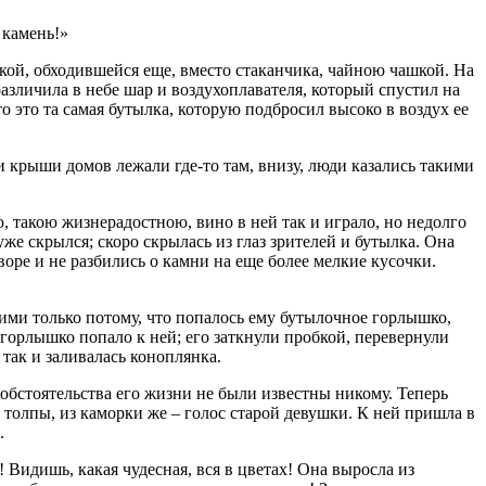
 камень!»
нкой, обходившейся еще, вместо стаканчика, чайною чашкой. На
различила в небе шар и воздухоплавателя, который спустил на
 это та самая бутылка, которую подбросил высоко в воздух ее
и крыши домов лежали где-то там, внизу, люди казались такими
ою, такою жизнерадостною, вино в ней так и играло, но недолго
уже скрылся; скоро скрылась из глаз зрителей и бутылка. Она
воре и не разбились о камни на еще более мелкие кусочки.
я ими только потому, что попалось ему бутылочное горлышко,
 горлышко попало к ней; его заткнули пробкой, перевернули
 так и заливалась коноплянка.
 обстоятельства его жизни не были известны никому. Теперь
р толпы, из каморки же – голос старой девушки. К ней пришла в
.
 Видишь, какая чудесная, вся в цветах! Она выросла из