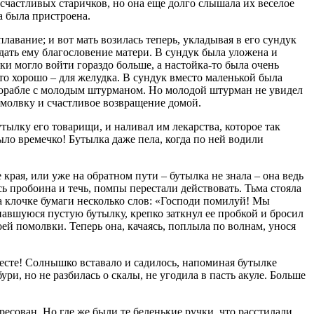
 счастливых старичков, но она еще долго слышала их веселое
а была пристроена.
плавание; и вот мать возилась теперь, укладывая в его сундук
редать ему благословение матери. В сундук была уложена и
ки могло войти гораздо больше, а настойка-то была очень
то хорошо – для желудка. В сундук вместо маленькой была
 корабле с молодым штурманом. Но молодой штурман не увидел
 помолвку и счастливое возвращение домой.
тылку его товарищи, и наливал им лекарства, которое так
ыло времечко! Бутылка даже пела, когда по ней водили
края, или уже на обратном пути – бутылка не знала – она ведь
ась пробоина и течь, помпы перестали действовать. Тьма стояла
на клочке бумаги несколько слов: «Господи помилуй! Мы
опавшуюся пустую бутылку, крепко заткнул ее пробкой и бросил
оей помолвки. Теперь она, качаясь, поплыла по волнам, унося
весте! Солнышко вставало и садилось, напоминая бутылке
ри, но не разбилась о скалы, не угодила в пасть акуле. Больше
ресован. Но где же были те беленькие ручки, что расстилали