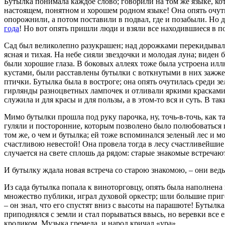
Бутылка понимала каждое слово; говорили на том же языке, кот
настоящем, понятном и хорошем родном языке! Она опять очутил
опорожнили, а потом поставили в подвал, где и позабыли. Но до
года
! Но вот опять пришли люди и взяли все находившиеся в по
Сад был великолепно разукрашен; над дорожками перекидывал
ясная и тихая. На небе сияли звездочки и молодая луна; виден б
были хорошие глаза. В боковых аллеях тоже была устроена иллю
кустами, были расставлены бутылки с воткнутыми в них зажже
птички. Бутылка была в востроге; она опять очутилась среди зе
гирлянды разноцветных лампочек и отливали яркими красками б
служила и для красы и для пользы, а в этом-то вся и суть. В т
Мимо бутылки прошла под руку парочка, ну, точь-в-точь, как т
гуляли и посторонние, которым позволено было полюбоваться г
том же, о чем и бутылка; ей тоже вспоминался зеленый лес и мо
счастливою невестой! Она провела тогда в лесу счастливейшие ч
случается на свете сплошь да рядом: старые знакомые встречаютс
И бутылку ждала новая встреча со старою знакомою, – они ведь
Из сада бутылка попала к виноторговцу, опять была наполнен
множество публики, играл духовой оркестр; шли большие приго
– он знал, что его спустят вниз с высоты на парашюте! Бутылка
приподнялся с земли и стал порываться ввысь, но веревки все 
кроликом. Музыка гремела, и народ кричал «ура».