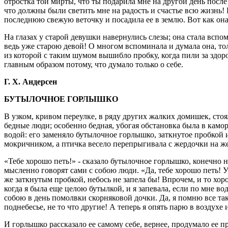
отростка той мирты, что ты подарила мне на другой день после 
что должны были светить мне на радость и счастье всю жизнь! Н
последнюю свежую веточку и посадила ее в землю. Вот как она 
На глазах у старой девушки навернулись слезы; она стала вспо
ведь уже старою девой! О многом вспоминала и думала она, тол
из которой с таким шумом вышибло пробку, когда пили за здоро
главным образом потому, что думало только о себе.
Г. Х. Андерсен
БУТЫЛОЧНОЕ ГОРЛЫШКО
В узком, кривом переулке, в ряду других жалких домишек, сто
бедные люди; особенно бедная, убогая обстановка была в камо
водой: его заменяло бутылочное горлышко, заткнутое пробкой
мокричником, а птичка весело перепрыгивала с жердочки на же
«Тебе хорошо петь!» - сказало бутылочное горлышко, конечно не
мысленно говорят сами с собою люди. «Да, тебе хорошо петь! У 
же заткнутым пробкой, небось не запела бы! Впрочем, и то хоро
когда я была еще целою бутылкой, и я запевала, если по мне в
собою в день помолвки скорняковой дочки. Да, я помню все так
поднебесье, не то что другие! А теперь я опять парю в воздух
И горлышко рассказало ее самому себе, вернее, продумало ее пр