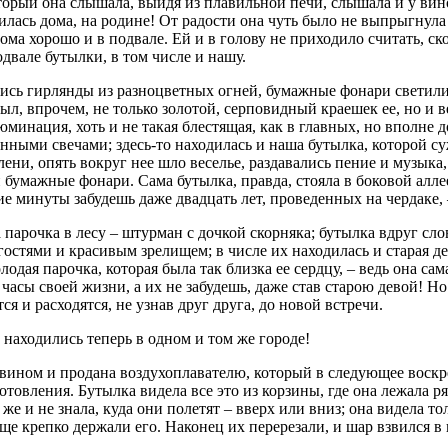
орый она слышала, выйдя из плавильной печи, слышала и у винот
ась дома, на родине! От радости она чуть было не выпрыгнула и
ма хорошо и в подвале. Ей и в голову не приходило считать, ско
двале бутылки, в том числе и нашу.
ись гирлянды из разноцветных огней, бумажные фонари светили
ыл, впрочем, не только золотой, серповидный краешек ее, но и ве
минация, хоть и не такая блестящая, как в главных, но вполне 
нными свечами; здесь-то находилась и наша бутылка, которой с
лени, опять вокруг нее шло веселье, раздавались пение и музыка,
умажные фонари. Сама бутылка, правда, стояла в боковой аллее,
акие минуты забудешь даже двадцать лет, проведенных на чердаке,
а парочка в лесу – штурман с дочкой скорняка; бутылка вдруг сл
остями и красивым зрелищем; в числе их находилась и старая де
лодая парочка, которая была так близка ее сердцу, – ведь она са
асы своей жизни, а их не забудешь, даже став старою девой! Но 
я и расходятся, не узнав друг друга, до новой встречи.
 находились теперь в одном и том же городе!
а вином и продана воздухоплавателю, который в следующее воск
товления. Бутылка видела все это из корзины, где она лежала 
 же и не знала, куда они полетят – вверх или вниз; она видела т
еще крепко держали его. Наконец их перерезали, и шар взвился в