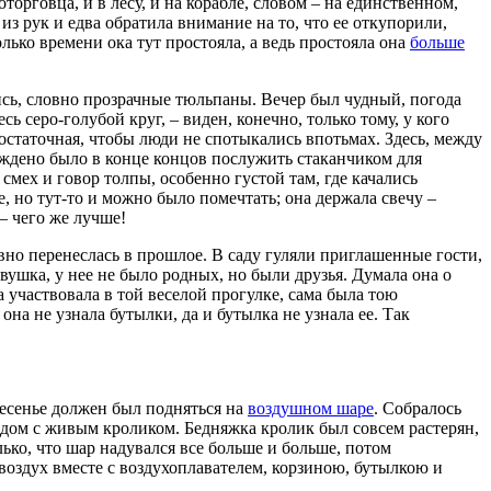
орговца, и в лесу, и на корабле, словом – на единственном,
з рук и едва обратила внимание на то, что ее откупорили,
лько времени ока тут простояла, а ведь простояла она
больше
сь, словно прозрачные тюльпаны. Вечер был чудный, погода
сь серо-голубой круг, – виден, конечно, только тому, у кого
достаточная, чтобы люди не спотыкались впотьмах. Здесь, между
уждено было в конце концов послужить стаканчиком для
 смех и говор толпы, особенно густой там, где качались
 но тут-то и можно было помечтать; она держала свечу –
 – чего же лучше!
овно перенеслась в прошлое. В саду гуляли приглашенные гости,
вушка, у нее не было родных, но были друзья. Думала она о
ма участвовала в той веселой прогулке, сама была тою
она не узнала бутылки, да и бутылка не узнала ее. Так
ресенье должен был подняться на
воздушном шаре
. Собралось
рядом с живым кроликом. Бедняжка кролик был совсем растерян,
олько, что шар надувался все больше и больше, потом
 воздух вместе с воздухоплавателем, корзиною, бутылкою и