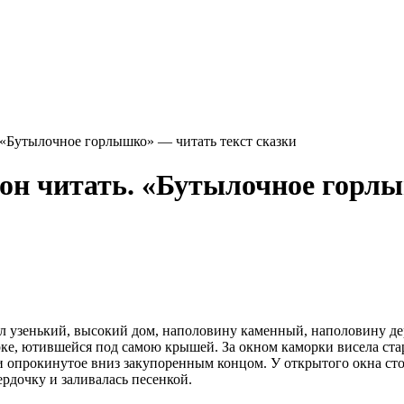
 «Бутылочное горлышко» — читать текст сказки
н читать. «Бутылочное горлы
ял узенький, высокий дом, наполовину каменный, наполовину де
рке, ютившейся под самою крышей. За окном каморки висела стар
 и опрокинутое вниз закупоренным концом. У открытого окна ст
рдочку и заливалась песенкой.