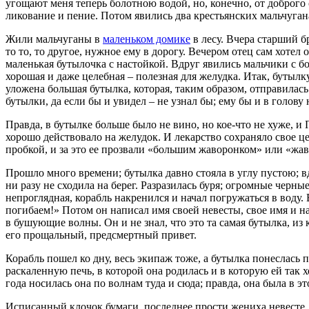
угощают меня теперь болотною водой, но, конечно, от доброго
ликование и пение. Потом явились два крестьянских мальчугана,
Жили мальчуганы в
маленьком домике
в лесу. Вчера старший бр
то то, то другое, нужное ему в дорогу. Вечером отец сам хотел
маленькая бутылочка с настойкой. Вдруг явились мальчики с б
хорошая и даже целебная – полезная для желудка. Итак, бутыл
уложена большая бутылка, которая, таким образом, отправилас
бутылки, да если бы и увидел – не узнал бы; ему бы и в голову
Правда, в бутылке больше было не вино, но кое-что не хуже, и
хорошо действовало на желудок. И лекарство сохраняло свое це
пробкой, и за это ее прозвали «большим жаворонком» или «жа
Прошло много времени; бутылка давно стояла в углу пустою; вд
ни разу не сходила на берег. Разразилась буря; огромные черны
непроглядная, корабль накренился и начал погружаться в воду
погибаем!» Потом он написал имя своей невесты, свое имя и н
в бушующие волны. Он и не знал, что это та самая бутылка, из
его прощальный, предсмертный привет.
Корабль пошел ко дну, весь экипаж тоже, а бутылка понеслась 
раскаленную печь, в которой она родилась и в которую ей так х
года носилась она по волнам туда и сюда; правда, она была в эт
Исписанный клочок бумаги, последнее прости жениха невесте, п