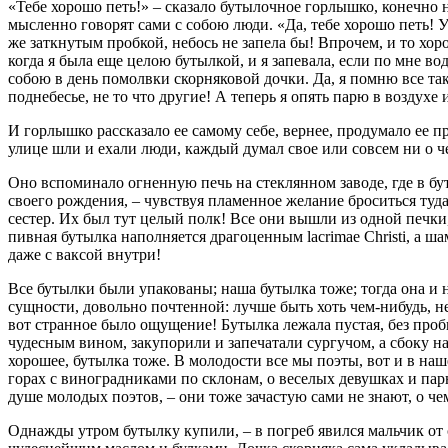
«Тебе хорошо петь!» – сказало бутылочное горлышко, конечно н
мысленно говорят сами с собою люди. «Да, тебе хорошо петь! У 
же заткнутым пробкой, небось не запела бы! Впрочем, и то хоро
когда я была еще целою бутылкой, и я запевала, если по мне в
собою в день помолвки скорняковой дочки. Да, я помню все так
поднебесье, не то что другие! А теперь я опять парю в воздух
И горлышко рассказало ее самому себе, вернее, продумало ее пр
улице шли и ехали люди, каждый думал свое или совсем ни о ч
Оно вспоминало огненную печь на стеклянном заводе, где в бу
своего рождения, – чувствуя пламенное желание броситься туд
сестер. Их был тут целый полк! Все они вышли из одной печки,
пивная бутылка наполняется драгоценным lacrimae Christi, а ш
даже с ваксой внутри!
Все бутылки были упакованы; наша бутылка тоже; тогда она и 
сущности, довольно почтенной: лучше быть хоть чем-нибудь, не
вот странное было ощущение! Бутылка лежала пустая, без пробки
чудесным вином, закупорили и запечатали сургучом, а сбоку н
хорошее, бутылка тоже. В молодости все мы поэты, вот и в наш
горах с виноградниками по склонам, о веселых девушках и парн
душе молодых поэтов, – они тоже зачастую сами не знают, о че
Однажды утром бутылку купили, – в погреб явился мальчик от с