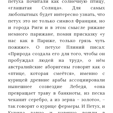
петуха почитали как солнечную птицу,
«глашатая Солнца». Для самых
любопытных будет интересно узнать, что
петух это не только символ Франции, но
и города Риги и в этом смысле рижане
немного парижане, помня присказку «у
нас как в Париже, только грязь чуть
пожиже». О петухе Плиний писал:
«Природа создала его для того, чтобы он
пробуждал людей на труд», о нём
австралийские аборигены говорят как о
«птице, которая смеётся», именно с
курицей древние арабы ассоциировали
нынешнее созвездие Лебедя, «она
превращает траву в банкноты, из песка
чеканит серебро, а из зерна – золото», –
так говорят о курице фермеры. И Петух, и
Курица давно и навечно вошли в