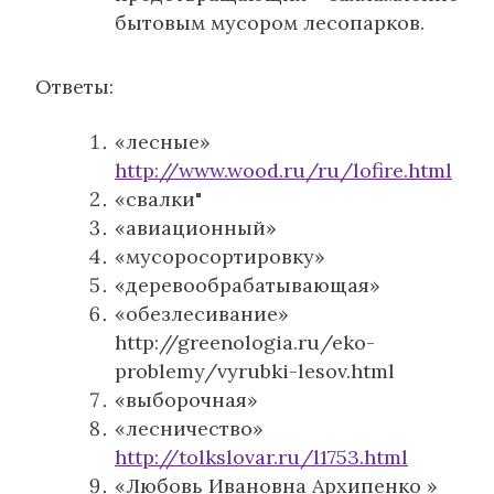
бытовым мусором лесопарков.
Ответы:
«лесные»
http://www.wood.ru/ru/lofire.html
«свалки"
«авиационный»
«мусоросортировку»
«деревообрабатывающая»
«обезлесивание»
http://greenologia.ru/eko-
problemy/vyrubki-lesov.html
«выборочная»
«лесничество»
http://tolkslovar.ru/l1753.html
«Любовь Ивановна
Архипенко »