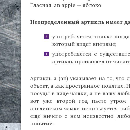
Гласная: an apple — яблоко
Неопределенный артикль имеет дв
употребляется, только когд
который видят впервые;
употребляется с существит
артикль произошел от числит
Артикль a (an) указывает на то, чт
объект, а как пространное понятие. 
посуды в виде чашки, а не вашу люб
вот уже второй год пьете утром 
английском языке используется либ
еще ничего о нем неизвестно, либ
понятии.