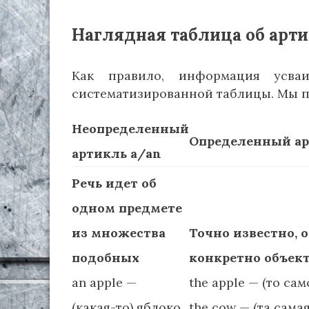
Наглядная таблица об арт
Как правило, информация усваи
систематизированной таблицы. Мы по
Неопределенный
Определенный ар
артикль a/an
Речь идет об
одном предмете
из множества
Точно известно, 
подобных
конкретно объект
an apple —
the apple — (то сам
(какая-то) яблоко
the cow — (та сама