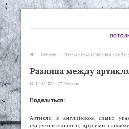
ПОТОЛ
→
Реечные
→
Разница между артиклями a и the. Как
Разница между артиклям
10.07.2024
Реечные
Поделиться:
Артикли в английском языке ука
существительного, другими словам