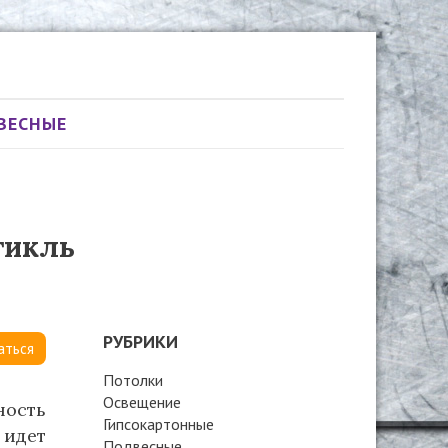
ВЕСНЫЕ
тикль
РУБРИКИ
аться
Потолки
Освещение
ность
Гипсокартонные
 идет
Подвесные