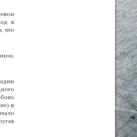
ловом
вод в
, что
нном,
 один
дного
обоих
не) и
ачало
ругая