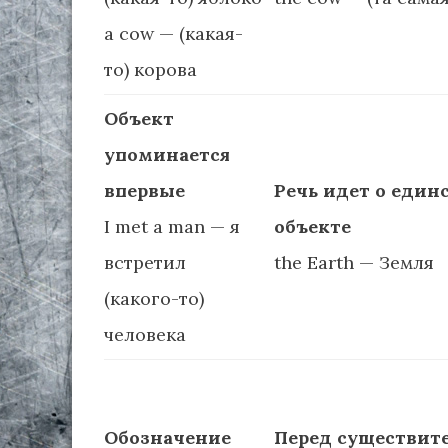
a cow — (какая-
то) корова
Объект
упоминается
впервые
Речь идет о един
I met a man — я
объекте
встретил
the Earth — Земля
(какого-то)
человека
Обозначение
Перед существит