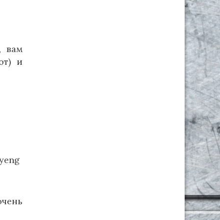
, вам
от) и
yeng
очень