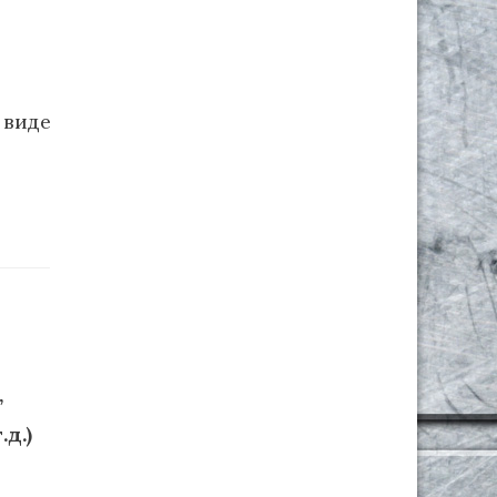
виде
,
.д.)