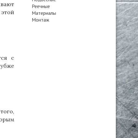
ывают
Реечные
 этой
Материалы
Монтаж
тся с
лубже
того,
торым