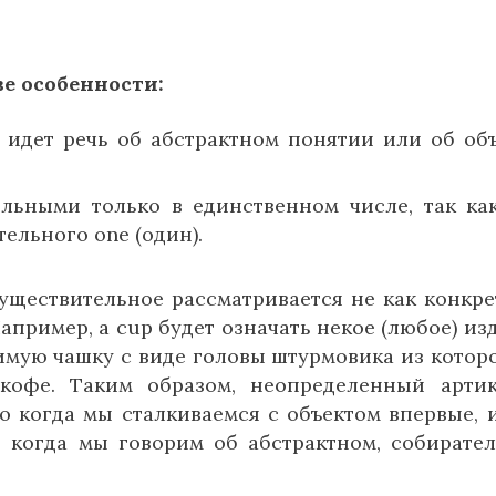
е особенности:
а идет речь об абстрактном понятии или об объ
ельными только в единственном числе, так ка
ельного one (один).
о существительное рассматривается не как конкр
Например, a cup будет означать некое (любое) из
имую чашку с виде головы штурмовика из котор
кофе. Таким образом, неопределенный арти
о когда мы сталкиваемся с объектом впервые, 
о когда мы говорим об абстрактном, собирате