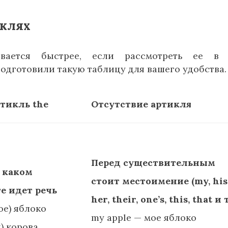
иклях
вается быстрее, если рассмотреть ее в 
дготовили такую таблицу для вашего удобства.
тикль the
Отсутствие артикля
Перед существительным
о каком
стоит местоимение (my, his
е идет речь
her, their, one’s, this, that и т
ое) яблоко
my apple — мое яблоко
я) корова