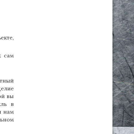
екте,
к сам
етный
делие
ой вы
кль в
и нам
льном