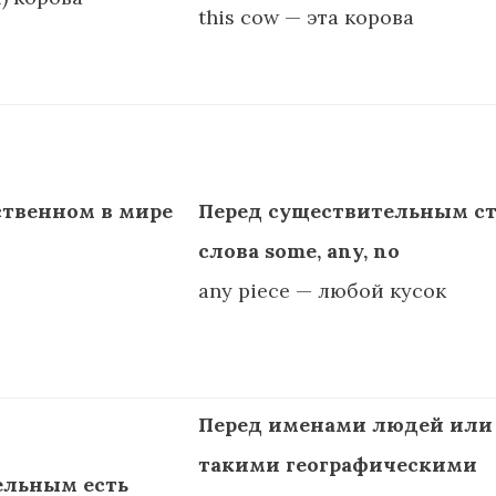
this cow — эта корова
ственном в мире
Перед существительным ст
слова some, any, no
any piece — любой кусок
Перед именами людей или
такими географическими
ельным есть