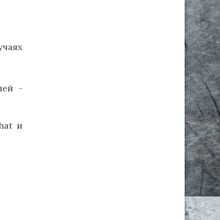
учаях
лей -
hat и