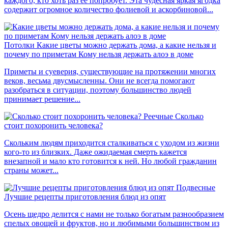
каждого, кто хоть раз ее попробует. Эта чудесная яркая ягодка
содержит огромное количество фолиевой и аскорбиновой...
Потолки
Какие цветы можно держать дома, а какие нельзя и
почему по приметам Кому нельзя держать алоэ в доме
Приметы и суеверия, существующие на протяжении многих
веков, весьма двусмысленны. Они не всегда помогают
разобраться в ситуации, поэтому большинство людей
принимает решение...
Реечные
Сколько
стоит похоронить человека?
Скольким людям приходится сталкиваться с уходом из жизни
кого-то из близких. Даже ожидаемая смерть кажется
внезапной и мало кто готовится к ней. Но любой гражданин
страны может...
Подвесные
Лучшие рецепты приготовления блюд из опят
Осень щедро делится с нами не только богатым разнообразием
спелых овощей и фруктов, но и любимыми большинством из