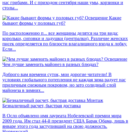
нас грибами. И с приходом сентября наши умы, корзинки и
столы...
Освещение
Какие
бывают формы у половых губ?
По расположению п... все женщины делятся на три вида:
корольки, сиповки и ладушки (централки). Различие женских
писек определяется по близости влагалищного входа к лобку.
Если...
Освещение
Чем лучше заменить майонез в разных блюдах?
Доброго вам времени суток, мои дорогие читатели! В
условиях глобального потепления не каждая зима радует нас
приличным снежным покровом, но зато солидный слой
майонеза в зимних...
Монтаж
Безналичный расчет, быстрая доставка
В Осло объявлено имя лауреата Нобелевской премии мира
2009 года. Им стал 44-й президент США Барак Обама, лишь в
январе этого года заступивший на свою должность.
Норвежский...