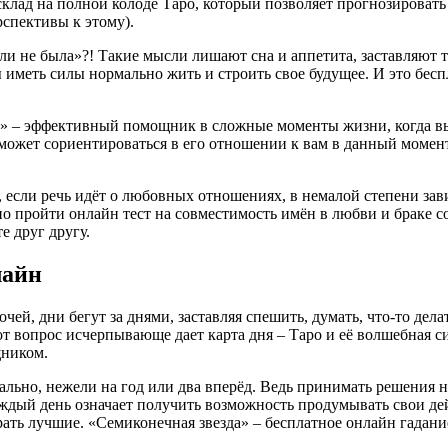
лад на полной колоде Таро, который позволяет прогнозировать 
спективы к этому).
или не была»?! Такие мысли лишают сна и аппетита, заставляют
 иметь силы нормально жить и строить свое будущее. И это бесп
т?» – эффективный помощник в сложные моменты жизни, когда вы 
жет сориентироваться в его отношении к вам в данный момент и
, если речь идёт о любовных отношениях, в немалой степени за
но пройти онлайн тест на совместимость имён в любви и браке с
е друг другу.
лайн
чей, дни бегут за днями, заставляя спешить, думать, что-то де
тот вопрос исчерпывающе дает карта дня – Таро и её волшебная с
щником.
уально, нежели на год или два вперёд. Ведь принимать решения
ждый день означает получить возможность продумывать свои дей
ать лучшие. «Семиконечная звезда» – бесплатное онлайн гадание