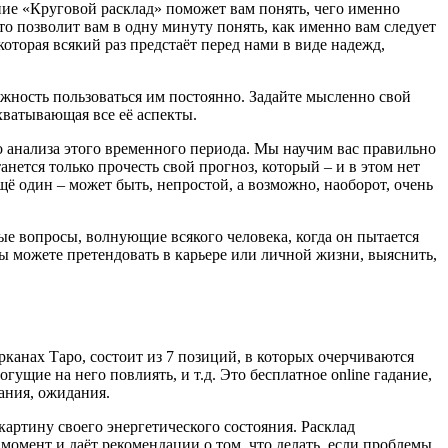
ание «Круговой расклад» поможет вам понять, чего именно
о позволит вам в одну минуту понять, как именно вам следует
которая всякий раз предстаёт перед нами в виде надежд,
можность пользоваться им постоянно. Задайте мысленно свой
хватывающая все её аспекты.
о анализа этого временного периода. Мы научим вас правильно
нется только прочесть свой прогноз, который – и в этом нет
ё один – может быть, непростой, а возможно, наоборот, очень
ные вопросы, волнующие всякого человека, когда он пытается
вы можете претендовать в карьере или личной жизни, выяснить,
канах Таро, состоит из 7 позиций, в которых очерчиваются
щие на него повлиять, и т.д. Это бесплатное online гадание,
нания, ожидания.
картину своего энергетического состояния. Расклад
омент и даёт рекомендации о том, что делать, если проблемы