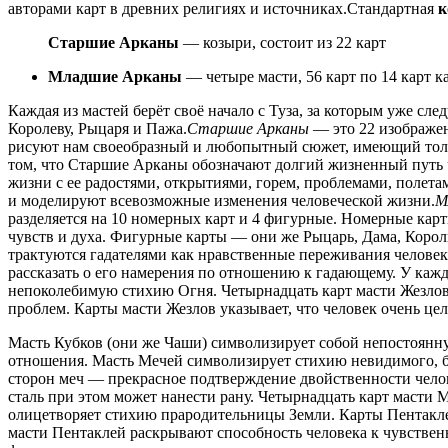
авторами карт в древних религиях и источниках.Стандартная
к
Старшие Арканы
— козыри, состоит из 22 карт
Младшие Арканы
— четыре масти, 56 карт по 14 карт 
Каждая из мастей берёт своё начало с Туза, за которым уже сле
Королеву, Рыцаря и Пажа.
Старшие Арканы
— это 22 изображен
рисуют нам своеобразный и любопытный сюжет, имеющий толк
том, что Старшие Арканы обозначают долгий жизненный путь ч
жизни с ее радостями, открытиями, горем, проблемами, полет
и моделируют всевозможные изменения человеческой жизни.
М
разделяется на 10 номерных карт и 4 фигурные. Номерные кар
чувств и духа. Фигурные карты — они же Рыцарь, Дама, Корол
трактуются гадателями как нравственные переживания человека
рассказать о его намерения по отношению к гадающему. У каж
непоколебимую стихию Огня. Четырнадцать карт масти Жезлов
проблем. Карты масти Жезлов указывает, что человек очень цел
Масть Кубков (они же Чаши) символизирует собой непостоянн
отношения. Масть Мечей символизирует стихию невидимого, бы
сторон меч — прекрасное подтверждение двойственности челов
сталь при этом может нанести рану. Четырнадцать карт масти
олицетворяет стихию прародительницы Земли. Карты Пентаклей 
масти Пентаклей раскрывают способность человека к чувственн