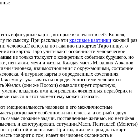
уппы:
е есть и фигурные карты, которые включают в себя Короля,
угу по смыслу. При раскладе эти
красивые картинки
каждый раз
ни человека.Эксперты по гаданию на картах
Таро
пишут о
ения на картах Таро учитывают особенности человеческой
канам
не только толкуют о конкретных событиях будущего, но
убки, пентакли, мечи и жезлы. Каждая масть Младших Арканов
 жизни человека, взаимоотношения с окружающими, состояние
 человека. Фигурные карты в определенных сочетаниях
Паж смогут указывать на определённого ими человека и
сть Жезлов (они же Посохи) символизирует страстную,
и умение владения ими для решения жизненных неразберих и
авый смысл в этот момент ему может отказать.
ают эмоциональность человека и его межличностные
сть раскрывает особенности интеллекта, а острый с двух
ить самые сложные задачи, поставленные жизнью, но негибкая
 мыслить и конструировать ситуации.Масть Пентаклей (Монеты)
ны с работой и деньгами. При гадании четырнадцать карт
асть говорит о том, имеет ли человек склонность к