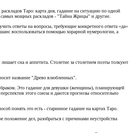
раскладов Таро: карта дня, гадание на ситуацию по одной
из самых мощных раскладов - "Тайна Жрицы" и другие.
лучить ответы на вопросы, требующие конкретного ответа «да»
е шанс воспользоваться помощью хорарной нумерологии, а
лишает сна и аппетита. Столетие за столетием поэты толкуют
 носит название "Древо влюбленных".
м браком. Это гадание для девушки (женщины), планирующей
 перспектив этого союза и даются прогнозы относительно
особ понять это есть - старинное гадание на картах Таро.
ое положение дел, разобраться с причинами неустройства