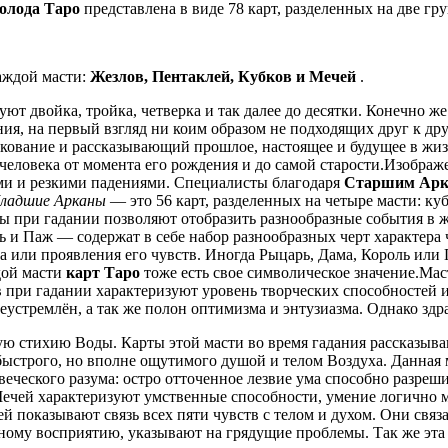
олода Таро
представлена в виде 78 карт, разделенных на две гр
каждой масти:
Жезлов, Пентаклей, Кубков и Мечей
.
дуют двойка, тройка, четверка и так далее до десятки. Конечно ж
ия, на первый взгляд ни коим образом не подходящих друг к др
ование и рассказывающий прошлое, настоящее и будущее в жиз
еловека от момента его рождения и до самой старости.Изображ
ами и резкими падениями. Специалисты благодаря
Старшим Ар
ладшие Арканы
— это 56 карт, разделенных на четыре масти: к
ты при гадании позволяют отобразить разнообразные события в
ь и Паж — содержат в себе набор разнообразных черт характера
 или проявления его чувств. Иногда Рыцарь, Дама, Король или 
дой масти
карт Таро
тоже есть свое символическое значение.Ма
 при гадании характеризуют уровень творческих способностей 
еустремлён, а так же полон оптимизма и энтузиазма. Однако здр
ую стихию Воды. Карты этой масти во время гадания рассказыв
строго, но вполне ощутимого душой и телом Воздуха. Данная ма
еческого разума: остро отточенное лезвие ума способно разреш
 Мечей характеризуют умственные способности, умение логично
показывают связь всех пяти чувств с телом и духом. Они связа
ому восприятию, указывают на грядущие проблемы. Так же эта м