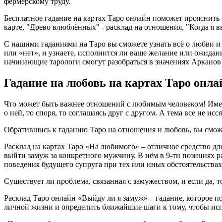
фермерскому труду.
Бесплатное гадание на картах Таро онлайн поможет прояснить
карте, "Древо влюблённых" - расклад на отношения, "Когда я 
С нашими гаданиями на Таро вы сможете узнать всё о любви и 
или «нет», и узнаете, исполнится ли ваше желание или ожидан
начинающие тарологи смогут разобраться в значениях Арканов
Гадание на любовь на картах Таро онла
Что может быть важнее отношений с любимым человеком! Именно
о ней, то споря, то соглашаясь друг с другом. А тема все не ис
Обратившись к гаданию Таро на отношения и любовь, вы сможе
Расклад на картах Таро «На любимого» – отличное средство д
выйти замуж за конкретного мужчину. В нём в 9-ти позициях 
поведения будущего супруга при тех или иных обстоятельствах
Существует ли проблема, связанная с замужеством, и если да, т
Расклад Таро онлайн «Выйду ли я замуж» – гадание, которое п
личной жизни и определить ближайшие шаги к тому, чтобы исп