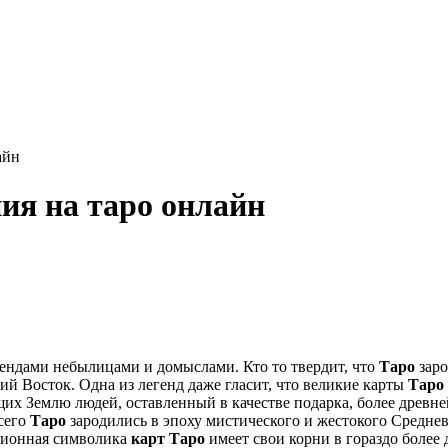
айн
ния на таро онлайн
гендами небылицами и домыслами. Кто то твердит, что
Таро
зар
ий Восток. Одна из легенд даже гласит, что великие карты
Таро
их Землю людей, оставленный в качестве подарка, более древн
сего
Таро
зародились в эпоху мистического и жестокого Среднев
ционная символика
карт Таро
имеет свои корни в гораздо более