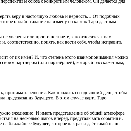
перспективы союза с конкретным человеком. Он делается для
 терять веру в настоящую любовь и верность… От подобных
латное онлайн гадание на измену на картах Таро даст вам
не уверены или просто не знаете, как относится к вам
, соответственно, понять, как вести себя, чтобы исправить
висит от их имён? И, что степень этого взаимопонимания можно
о своим партнёром (или партнёршей), который расскажет вам,
лать, принимать решения. Как прожить сегодняшний день, чтобы
ила предсказания будущего. В этом случае карта Таро
 нужно ежедневно. И иметь представление об общей атмосфере
ствия на несколько шагов вперёд, предугадывать события и,
 на ближайшее будущее, которое как раз и даёт такой шанс.