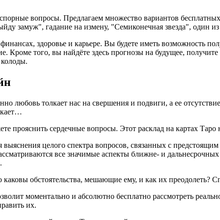
 спорные вопросы. Предлагаем множество вариантов бесплатных 
выйду замуж", гадание на измену, "Семиконечная звезда", один 
финансах, здоровье и карьере. Вы будете иметь возможность по
ие. Кроме того, вы найдёте здесь прогнозы на будущее, получит
 колоды.
йн
 любовь толкает нас на свершения и подвиги, а ее отсутствие 
сякает…
те прояснить сердечные вопросы. Этот расклад на картах Таро
ля выяснения целого спектра вопросов, связанных с предстоящи
рассматриваются все значимые аспекты ближне- и дальнесрочных
.
о каковы обстоятельства, мешающие ему, и как их преодолеть? Сп
озволит моментально и абсолютно бесплатно рассмотреть реальн
равить их.