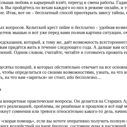
большая любовь и карьерный взлёт, переезд и смена работы. Гад
. Вы пройдётесь по вехам каждого из них в режиме онлайн, и эт
ие. Итак, вот он – бесплатный способ приоткрыть завесу тайны, 
ых вопросов. Кельтский крест online и бесплатно – удобная воз
щелчок мышью и вот уже перед вами полная картина ситуации, о
едсказания, который, к тому же, даёт возможность всестороннег
вам придётся жить в течение следующего года. А дальше вам оста
ний. Одним словом, считайте, читайте и готовьтесь прожить ещ
 десятка позиций, в которых обстоятельно отвечает на все основ
 чтобы определиться со своими возможностями, узнать, на что 
, на что вам «зариться» не стоит, ибо бесполезно…
о
а конкретные практические вопросы. Он делается на Старших Ар
о реализацией, проблемы, не решённые в прошлом и всё ещё могу
никнут сомнения или тревоги относительно какого-то дела, начи
я «скорая помощь», если вы хотите оперативно получить полную 
их воздействий на ваше биополе, состояние ауры в настоящий м