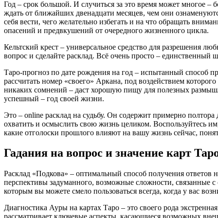
Год – срок большой. И случиться за это время может многое – 
ждать от ближайших двенадцати месяцев, чем они ознаменуются
себя вести, чего желательно избегать и на что обращать вниман
опасений и предвкушений от очередного жизненного цикла.
Кельтский крест – универсальное средство для разрешения люб
вопрос и сделайте расклад. Всё очень просто – единственный 
Таро-прогноз по дате рождения на год – испытанный способ пр
рассчитать номер «своего» Аркана, под воздействием которого 
никаких сомнений – даст хорошую пищу для полезных размышле
успешный – год своей жизни.
Это – online расклад на судьбу. Он содержит примерно полтора
охватить и осмыслить свою жизнь целиком. Воспользуйтесь им,
какие отголоски прошлого влияют на вашу жизнь сейчас, понять
Гадания на вопрос и значение карт Тар
Расклад «Подкова» – оптимальный способ получения ответов н
перспективы задуманного, возможные сложности, связанные с ег
которым вы можете смело пользоваться всегда, когда у вас воз
Диагностика Ауры на картах Таро – это своего рода экстренна
рассматривает ключевые аспекты, касающиеся возможных внешн