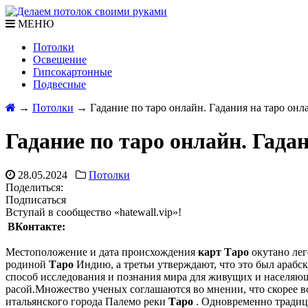
МЕНЮ
Потолки
Освещение
Гипсокартонные
Подвесные
→
Потолки
→
Гадание по таро онлайн. Гадания на таро онл
Гадание по таро онлайн. Гада
28.05.2024
Потолки
Поделиться:
Подписаться
Вступай в сообщество «hatewall.vip»!
ВКонтакте:
Местоположение и дата происхождения
карт Таро
окутано ле
родиной
Таро
Индию, а третьи утверждают, что это был арабск
способ исследования и познания мира для живущих и населяющ
расой.Множество ученых соглашаются во мнении, что скорее в
итальянского города Палемо реки
Таро
. Одновременно тради