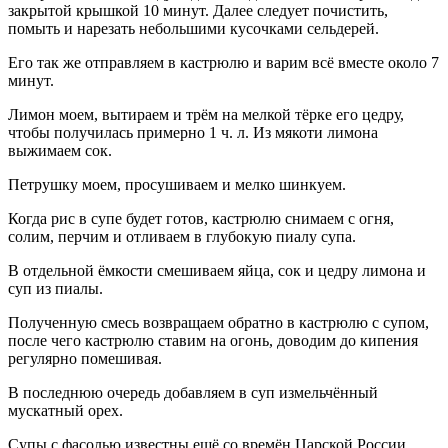
закрытой крышкой 10 минут. Далее следует почистить,
помыть и нарезать небольшими кусочками сельдерей.
Его так же отправляем в кастрюлю и варим всё вместе около 7
минут.
Лимон моем, вытираем и трём на мелкой тёрке его цедру,
чтобы получилась примерно 1 ч. л. Из мякоти лимона
выжимаем сок.
Петрушку моем, просушиваем и мелко шинкуем.
Когда рис в супе будет готов, кастрюлю снимаем с огня,
солим, перчим и отливаем в глубокую пиалу супа.
В отдельной ёмкости смешиваем яйца, сок и цедру лимона и
суп из пиалы.
Полученную смесь возвращаем обратно в кастрюлю с супом,
после чего кастрюлю ставим на огонь, доводим до кипения
регулярно помешивая.
В последнюю очередь добавляем в суп измельчённый
мускатный орех.
Супы с фасолью известны ещё со времён Царской России,