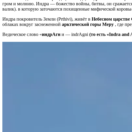
гром и молнию. Индра — божество войны, битвы, он сражается 
валик). в которую заточаются похищенные мифической коровы-вод
Индра покровитель Земли (Prthivi), живёт в
Небесном царстве
облаках вокруг заснеженной
арктической горы Меру
, где пр
Ведическое слово «
индрАгн
и — indrAgni
(то есть «Indra and