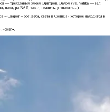
в — трёхглавым змеем Вритрой, Валом (val, valika — вал,
л, вали, разВАЛ, завал, свалить, развалить…)
ов – Сварог – бог Неба, света и Солнца), которое находится в
, «снег».