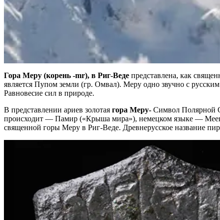
Гора Меру (корень -mr), в Риг-Веде
представлена, как священ
является Пупом земли (гр. Омвал). Меру одно звучно с русски
Равновесие сил в природе.
В представлении ариев золотая
гора Меру-
Символ Полярной 
происходит — Памир («Крыша мира»), немецком языке — Meer 
священной горы Меру в Риг-Веде. Древнерусское название пи