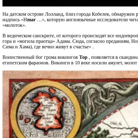
На датском острове Лолланд, близ города Кобелев, обнаружен 
надпись «H
mar
…», которую англоязычные исследователи читаю
«молоток».
В ведическом санскрите, от которого происходят все индоевро
гора и «могила праотца» Адама. Сюда, согласно преданиям, Ной
Сима и Хама), где вечно живут в счастье» .
Воинственный бог грома викингов
Тор
, появляется в сканд
египетским фараонов. Викинги в 10 веке носили амулет, молот