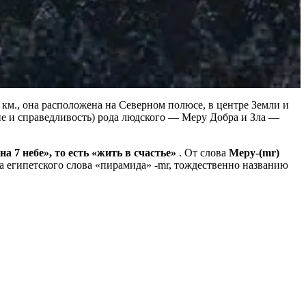
 км., она расположена на Северном полюсе, в центре Земли и
сие и справедливость) рода людского — Меру Добра и Зла —
 7 небе», то есть «жить в счастье»
. От слова
Меру-(mr)
 египетского слова «пирамида» -mr, тождественно названию