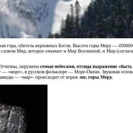
ная гора, обитель верховных Богов. Высота горы Меру — 450000
м словом Мир, которое означает и Мир Вселенной, и Мир (согла
Отчизны, окружена
семью небесами, отсюда выражение «быть на
— «море», в русском фольклоре — Море-Океан. Звуковая основа
рамиды — «мар»- происходит от корня
-mr, горы Меру.