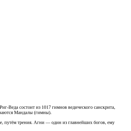
Риг-Веда состоит из 1017 гимнов ведического санскрита,
ываются Мандалы (гимны).
е, путём трения. Агни — один из главнейших богов, ему