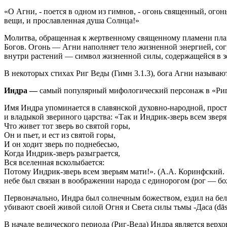
«О Агни, - поется в одном из гимнов, - огонь священный, ог
вещи, и прославленная душа Солнца!»
Молитва, обращенная к жертвенному священному пламени плам
Богов. Огонь — Агни наполняет тело жизненной энергией, согр
внутри растений — символ жизненной силы, содержащейся в зерн
В некоторых стихах Риг Веды (Гимн 3.1.3), бога Агни называ
Индра —
самый популярный мифологический персонаж в «Риг
Имя Индра упоминается в славянской духовно-народной, прост
и владыкой звериного царства: «Так и Индрик-зверь всем зверя
Что живет тот зверь во святой горы,
Он и пьет, и ест из святой горы,
И он ходит зверь по поднебесью,
Когда Индрик-зверъ разыграется,
Вся вселенная всколыбается:
Потому Индрик-зверь всем зверьям мати!». (А.А. Коринфский. 
небе был связан в воображении народа с единорогом (рог — б
Первоначально, Индра был солнечным божеством, ездил на белых 
убивают своей живой силой Огня и Света силы тьмы -Даса (dās
В начале ведического периода (Риг-Веда) Индра является верх