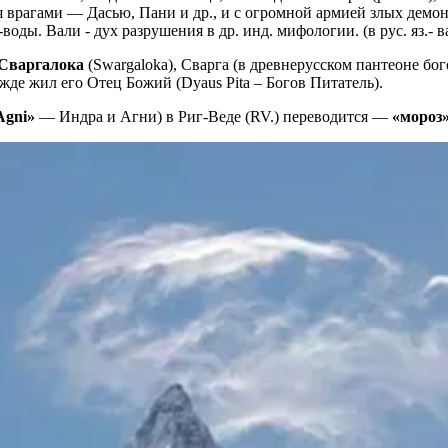
врагами — Дасью, Пани и др., и с огромной армией злых демоно
ы. Вали - дух разрушения в др. инд. мифологии. (в рус. яз.- ва
 Сваргалока
(Swargaloka), Сварга (в древнерусском пантеоне бог
ежде жил его Отец Божий (Dyaus Pita – Богов Питатель).
 Agni»
— Индра и Агни) в Риг-Веде (RV.) переводится —
«мороз»