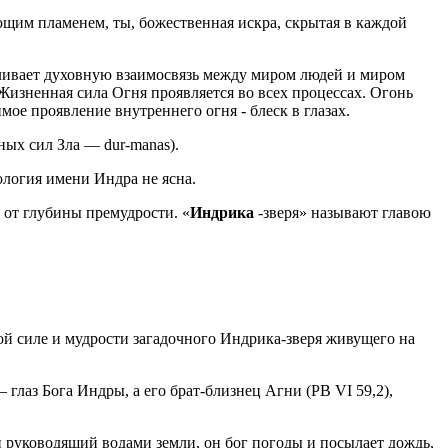
ющим пламенем, ты, божественная искра, скрытая в каждой
ливает духовную взаимосвязь между миром людей и миром
Жизненная сила Огня проявляется во всех процессах. Огонь
ое проявление внутреннего огня - блеск в глазах.
ых сил Зла — dur-manas).
мология имени Индра не ясна.
 от глубины премудрости. «
Индрика
-зверя» называют главою
ной силе и мудрости загадочного Индрика-зверя живущего на
 глаз Бога Индры, а его брат-близнец Агни (PB VI 59,2),
и руководящий водами земли, он бог погоды и посылает дождь,