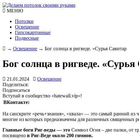
МЕНЮ
Потолки
Освещение
Гипсокартонные
Подвесные
→
Освещение
→
Бог солнца в ригведе. «Сурья Савитар
Бог солнца в ригведе. «Сурья
21.01.2024
Освещение
Поделиться:
Подписаться
Вступай в сообщество «hatewall.vip»!
ВКонтакте:
На санскрите «речь+знания», «хвала» — это самый ранний из ч
многие из которых предназначены для различных священных р
Главные боги Риг-веды — это
Символ Огня – две палки, от т
посвящено
в Риг-Веде около 200 гимнов.