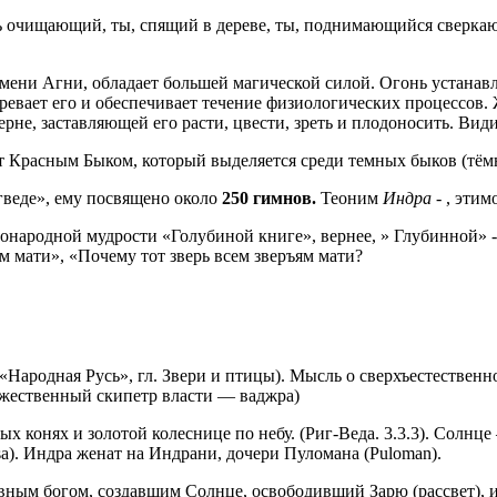
онь очищающий, ты, спящий в дереве, ты, поднимающийся сверка
ени Агни, обладает большей магической силой. Огонь устанав
евает его и обеспечивает течение физиологических процессов. 
е, заставляющей его расти, цвести, зреть и плодоносить. Видим
ют Красным Быком, который выделяется среди темных быков (тёмн
веде», ему посвящено около
250 гимнов.
Теоним
Индра
- , эти
онародной мудрости «Голубиной книге», вернее, » Глубинной» -
м мати», «Почему тот зверь всем зверъям мати?
«Народная Русь», гл. Звери и птицы). Мысль о сверхъестествен
ожественный скипетр власти — ваджра)
конях и золотой колеснице по небу. (Риг-Веда. 3.3.3). Солнце –
a). Индра женат на Индрани, дочери Пуломана (Puloman).
овным богом, создавшим Солнце, освободивший Зарю (рассвет), 