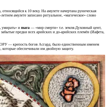
 относящийся к 10 веку. На амулете начертана руническая
-летнем амулете записано ритуальное, «магическое» слово
, умирать» и
mara
— «мир смерти» т.е. земля-Духовный цент,
я забытые предки всех арийских и до-арийских племён (Иафета,
 ГОРУ — крепость богов Асгард. было единственным именем
и, которые обеспечивали им двойную защиту.