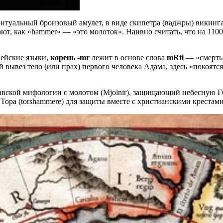
ритуальный бронзовый амулет, в виде скипетра (ваджры) викинга,
т, как «hammer» — «это молоток». Наивно считать, что на 1100
пейские языки,
корень -mr
лежит в основе слова
mRti
— «смерть
 вывез тело (или прах) первого человека Адама, здесь «покоятс
инавской мифологии с молотом (Mjolnir), защищающий небесную
 Тора (torshammere) для защиты вместе с христианскими крестам