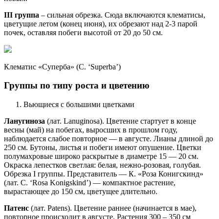
III группа
– сильная обрезка. Сюда включаются клематисы,
цветущие летом (конец июня), их обрезают над 2-3 парой
почек, оставляя побеги высотой от 20 до 50 см.
Клематис «Суперба» (C. ‘Superba’)
Группы по типу роста и цветению
Вьющиеся с большими цветками
Ланугиноза
(лат. Lanuginosa). Цветение стартует в конце
весны (май) на побегах, выросших в прошлом году,
наблюдается слабое повторное — в августе. Лианы длиной до
250 см. Бутоны, листья и побеги имеют опушение. Цветки
полумахровые широко раскрытые в диаметре 15 — 20 см.
Окраска лепестков светлая: белая, нежно-розовая, голубая.
Обрезка I группы. Представитель — К. «Роза Конигскинд»
(лат. C. ‘Rosa Konigskind’) — компактное растение,
вырастающее до 150 см, цветущее длительно.
Патенс
(лат. Patens). Цветение раннее (начинается в мае),
повторное происходит в августе. Растения 300 – 350 см