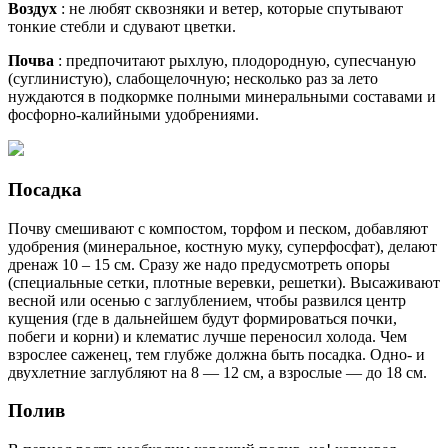
Воздух
: не любят сквозняки и ветер, которые спутывают
тонкие стебли и сдувают цветки.
Почва
: предпочитают рыхлую, плодородную, супесчаную
(суглинистую), слабощелочную; несколько раз за лето
нуждаются в подкормке полными минеральными составами и
фосфорно-калийными удобрениями.
Посадка
Почву смешивают с компостом, торфом и песком, добавляют
удобрения (минеральное, костную муку, суперфосфат), делают
дренаж 10 – 15 см. Сразу же надо предусмотреть опоры
(специальные сетки, плотные веревки, решетки). Высаживают
весной или осенью с заглублением, чтобы развился центр
кущения (где в дальнейшем будут формироваться почки,
побеги и корни) и клематис лучше переносил холода. Чем
взрослее саженец, тем глубже должна быть посадка. Одно- и
двухлетние заглубляют на 8 — 12 см, а взрослые — до 18 см.
Полив