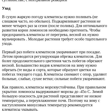
Уход
В сухую жаркую погоду клематисы нужно поливать (не
слишком часто, но обильно). Подкармливают растения не
менее четырех раз за сезон (после полива). Для оптимального
развития корни ломоносов необходимо притенить. Чтобы
предохранить клематисы от перегрева, весной их нужно
мульчировать . Молодые растения требует особо тщательного
ухода.
Первый раз побеги клематисов укорачивают при посадке.
Летом проводится регулирующая обрезка клематисов. Для
более продолжительного цветения часть побегов обрезают
весной. Большинство видов клематисов на зиму нужно
обрезать (те виды и сорта, которые образуют цветки на
побегах текущего года). Клематисы снимают с опор, удаляют
больные, слабые, сухие ветки; сильные побеги укорачивают.
Как правило, клематисы морозоустойчивы. При правильном
укрытии ломоносы выдерживают морозы до -45о С. Зимой
большую опасность для растений представляют не низкие
температуры, а переувлажнение почв. Поэтому на зиму с
наступлением минусовых температур рекомендуется
клематисы укрывать.