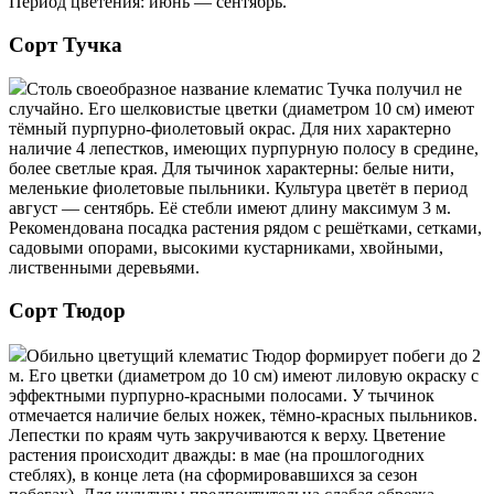
Период цветения: июнь — сентябрь.
Сорт Тучка
Столь своеобразное название клематис Тучка получил не
случайно. Его шелковистые цветки (диаметром 10 см) имеют
тёмный пурпурно-фиолетовый окрас. Для них характерно
наличие 4 лепестков, имеющих пурпурную полосу в средине,
более светлые края. Для тычинок характерны: белые нити,
меленькие фиолетовые пыльники. Культура цветёт в период
август — сентябрь. Её стебли имеют длину максимум 3 м.
Рекомендована посадка растения рядом с решётками, сетками,
садовыми опорами, высокими кустарниками, хвойными,
лиственными деревьями.
Сорт Тюдор
Обильно цветущий клематис Тюдор формирует побеги до 2
м. Его цветки (диаметром до 10 см) имеют лиловую окраску с
эффектными пурпурно-красными полосами. У тычинок
отмечается наличие белых ножек, тёмно-красных пыльников.
Лепестки по краям чуть закручиваются к верху. Цветение
растения происходит дважды: в мае (на прошлогодних
стеблях), в конце лета (на сформировавшихся за сезон