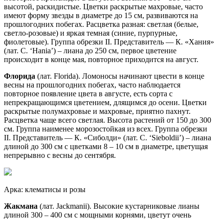
высотой, раскидистые. Цветки раскрытые махровые, часто
имеют форму звезды в диаметре до 15 см, развиваются на
прошлогодних побегах. Расцветка разная: светлая (белые,
светло-розовые) и яркая темная (синие, пурпурные,
фиолетовые). Группа обрезки II. Представитель — К. «Хания»
(лат. C. ‘Hania’) – лиана до 250 см, первое цветение
происходит в конце мая, повторное приходится на август.
Флорида
(лат. Florida). Ломоносы начинают цвести в конце
весны на прошлогодних побегах, часто наблюдается
повторное появление цвета в августе, есть сорта с
непрекращающимся цветением, длящимся до осени. Цветки
раскрытые полумахровые и махровые, приятно пахнут.
Расцветка чаще всего светлая. Высота растений от 150 до 300
см. Группа наименее морозостойкая из всех. Группа обрезки
II. Представитель — К. «Сиболди» (лат. C. ‘Sieboldii’) – лиана
длиной до 300 см с цветками 8 – 10 см в диаметре, цветущая
непрерывно с весны до сентября.
Арка: клематисы и розы
Жакмана
(лат. Jackmanii). Высокие кустарниковые лианы
длиной 300 – 400 см с мощными корнями, цветут очень