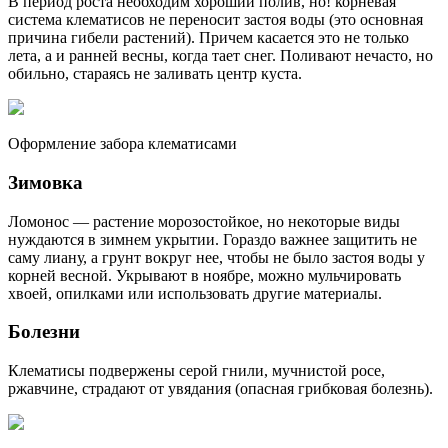
В период роста необходим хороший полив, но! корневая
система клематисов не переносит застоя воды (это основная
причина гибели растений). Причем касается это не только
лета, а и ранней весны, когда тает снег. Поливают нечасто, но
обильно, стараясь не заливать центр куста.
Оформление забора клематисами
Зимовка
Ломонос — растение морозостойкое, но некоторые виды
нуждаются в зимнем укрытии. Гораздо важнее защитить не
саму лиану, а грунт вокруг нее, чтобы не было застоя воды у
корней весной. Укрывают в ноябре, можно мульчировать
хвоей, опилками или использовать другие материалы.
Болезни
Клематисы подвержены серой гнили, мучнистой росе,
ржавчине, страдают от увядания (опасная грибковая болезнь).