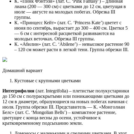
К. «Пинк Фэнтэзи» (лат. C. ‘Pink Fantasy’) – длинная
лиана (200 — 300 см) с цветками до 12 см, цветущая в
июле — августе на молодых побегах. Обрезка III
группы.
К. «Принцесс Кейт» (лат. C. ‘Princess Kate’) цветет с
июня по сентябрь, вырастает до 300 – 400 см. Цветки 5
— 6 см с интересной расцветкой развиваются на
молодых веточках. Обрезка III группы.
К. «Абилин» (лат. C. ‘Abilene’) – невысокое растение 90
– 120 см может расти в легкой тени. Группа обрезки III.
Домашний вариант
Кустовые с крупными цветками
Интегрифолия
(лат. Integrifolia) – плетистые полукустарники
до 150 см с полураскрытыми или поникающими цветками до
12 см в диаметре, образующиеся на новых побегах начиная с
июля. Группа обрезки III. Представитель — К. «Монголиан
Белс» (лат. C. ‘Mongolian Bells’) – компактное растение,
цветущее с конца весны до осени, устойчивое к
кратковременному подсыханию земли.
Ломоносы с маленькими и средними цветками. В этот