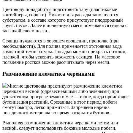
Цветоводу понадобится подготовить тару (пластиковые
контейнеры, горшки). Ёмкости для рассады заполняются
субстратом, в составе которого присутствует плодородный
грунт, песок. Далее в почвенную смесь помещаются семена с
засыпкой слоем песка.
Сеянцы нуждаются в хорошем орошении, прополке (при
необходимости). Для полива применяется отстоянная вода
комнатной температуры. Посадки можно прикрыть стеклом,
плёнкой, чтобы ускорить всхожесть сеянцев. На массовое
появление ростков можно рассчитывать через месяц.
Размножение клематиса черенками
Многие цветоводы практикуют размножение клематиса
черенками весной (одревесневшими либо зелёными) при
достаточном прогреве земли в мае — июне, когда происходит
бутонизация растений. Срезанные в этот период побеги
смогут быстро, легко прижиться. Запрещена нарезка
посадочного материала во время раскрытия бутонов.
Выполняя размножение клематиса черенками летом или
весной, следует использовать боковые молодые побеги,