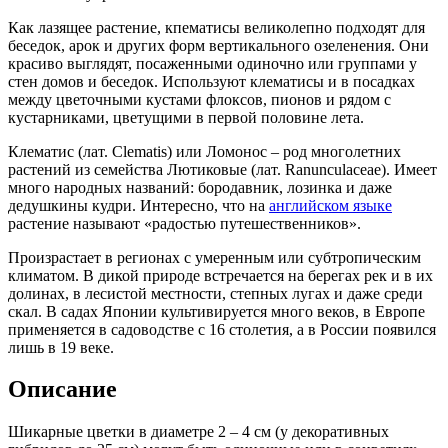
Как лазящее растение, кпематисы великолепно подходят для
беседок, арок и других форм вертикaльного озеленения. Они
красиво выглядят, посаженными одиночно или группами у
стен домов и беседок. Используют клематисы и в посадках
между цветочными кустами флоксов, пионов и рядом с
кустарниками, цветущими в первой половине лета.
Клематис (лат. Clematis) или Ломонос – род многолетних
растений из семейства Лютиковые (лат. Ranunculaceae). Имеет
много народных названий: бородавник, лозинка и даже
дедушкины кудри. Интересно, что на
английском языке
растение называют «радостью путешественников».
Произрастает в регионах с умеренным или субтропическим
климатом. В дикой природе встречается на берегах рек и в их
долинах, в лесистой местности, степных лугах и даже среди
скал. В садах Японии культивируется много веков, в Европе
применяется в садоводстве с 16 столетия, а в России появился
лишь в 19 веке.
Описание
Шикарные цветки в диаметре 2 – 4 см (у декоративных