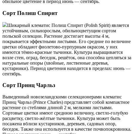
обильное цветение в период июнь — сентябрь.
Сорт Полиш Спирит
Шикарный клематис Полиш Спирит (Polish Spirit) является
устойчивым, сильнорослым, обильноцветущим сортом
польской селекции. Растение достигает высоты 4 м,
покрывается эффектными листьями. Его средние по величине
цветки обладают фиолетово-пурпурным окрасом, у них
имеются тёмно-красные тычинки. Культура выращивается
возле стен, оград, беседок, решёток, она способна цепляться за
натуральные опоры (хвойные, лиственные деревья,
кустарники). Период цветения находится в пределах: июнь —
сентябрь.
Сорт Принц Чарльз
Выведенный новозеландскими селекционерами клематис
Принц Чарльз (Prince Charles) представляет собой компактное
растение со стеблями длиной 2 м, мелкими листьями.
Сортовые цветки имеют среднюю величину, светло-голубую
расцветку, светло-жёлтые тычинки. Культура может быть
посажена вблизи кустарников, деревьев, садовых опор,
беседок. Также она используется в качестве почвопокровника.