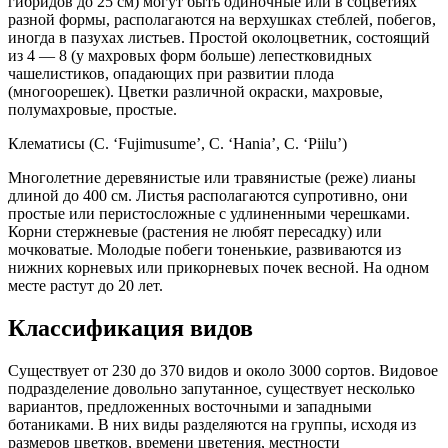
гибридов до 25 см) могут быть одиночные или в соцветиях
разной формы, располагаются на верхушках стеблей, побегов,
иногда в пазухах листьев. Простой околоцветник, состоящий
из 4 — 8 (у махровых форм больше) лепестковидных
чашелистиков, опадающих при развитии плода
(многоорешек). Цветки различной окраски, махровые,
полумахровые, простые.
Клематисы (C. ‘Fujimusume’, C. ‘Hania’, C. ‘Piilu’)
Многолетние деревянистые или травянистые (реже) лианы
длиной до 400 см. Листья располагаются супротивно, они
простые или перистосложные с удлиненными черешками.
Корни стержневые (растения не любят пересадку) или
мочковатые. Молодые побеги тоненькие, развиваются из
нижних корневых или прикорневых почек весной. На одном
месте растут до 20 лет.
Классификация видов
Существует от 230 до 370 видов и около 3000 сортов. Видовое
подразделение довольно запутанное, существует несколько
вариантов, предложенных восточными и западными
ботаниками. В них виды разделяются на группы, исходя из
размеров цветков, времени цветения, местности