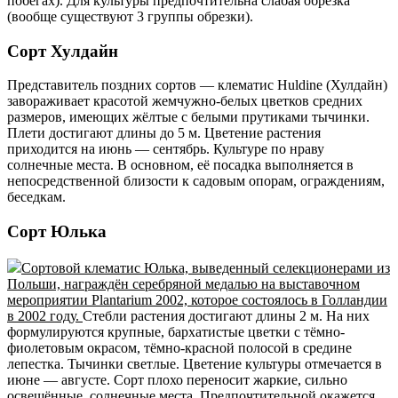
побегах). Для культуры предпочтительна слабая обрезка
(вообще существуют 3 группы обрезки).
Сорт Хулдайн
Представитель поздних сортов — клематис Huldine (Хулдайн)
завораживает красотой жемчужно-белых цветков средних
размеров, имеющих жёлтые с белыми прутиками тычинки.
Плети достигают длины до 5 м. Цветение растения
приходится на июнь — сентябрь. Культуре по нраву
солнечные места. В основном, её посадка выполняется в
непосредственной близости к садовым опорам, ограждениям,
беседкам.
Сорт Юлька
Сортовой клематис Юлька, выведенный селекционерами из
Польши, награждён серебряной медалью на выставочном
мероприятии Plantarium 2002, которое состоялось в Голландии
в 2002 году.
Стебли растения достигают длины 2 м. На них
формулируются крупные, бархатистые цветки с тёмно-
фиолетовым окрасом, тёмно-красной полосой в средине
лепестка. Тычинки светлые. Цветение культуры отмечается в
июне — августе. Сорт плохо переносит жаркие, сильно
освещённые, солнечные места. Предпочтительной окажется