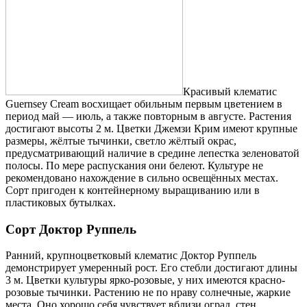
Красивый клематис
Guernsey Cream восхищает обильным первым цветением в
период май — июль, а также повторным в августе. Растения
достигают высоты 2 м. Цветки Джемзи Крим имеют крупные
размеры, жёлтые тычинки, светло жёлтый окрас,
предусматривающий наличие в средине лепестка зеленоватой
полосы. По мере распускания они белеют. Культуре не
рекомендовано нахождение в сильно освещённых местах.
Сорт пригоден к контейнерному выращиванию или в
пластиковых бутылках.
Сорт Доктор Руппель
Ранний, крупноцветковый клематис Доктор Руппель
демонстрирует умеренный рост. Его стебли достигают длины
3 м. Цветки культуры ярко-розовые, у них имеются красно-
розовые тычинки. Растению не по нраву солнечные, жаркие
места. Оно хорошо себя чувствует вблизи оград, стен,