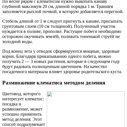
По весне рядом с клематисом нужно выкопать канаву
глубиной максимум 20 см, длиной порядка 1 м. Траншея
заполняется рыхлой почвой, в которую добавляется перегной.
Стебель длиной от 1 м следует пригнуть к канаве, присыпать
грунтовым слоем (10 см толщиной). Полученный участок
нуждается в поливе, прополке. Растущие побеги необходимо
осторожно окучивать землёй, поливать тоненькой струёй не
холодной воды.
Под конец лета у отводок сформируются мощные, здоровые
корни. Благодаря прикапыванию одного побега, можно
получить 2 — 3 новых растения, которые в следующем году
будут радовать полноценным цветением. На качество
посадочного материала влияет здоровье родительского куста.
Размножение клематиса методом деления
Цветовод, которого
интересует клематис:
посадка и
размножение, может
успешно применить
метод деления. Этот
способ подразумевает