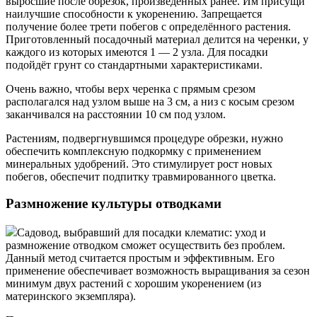
выросшие после обрезок, произведенных ранее. Им присущи
наилучшие способности к укоренению. Запрещается
получение более трети побегов с определённого растения.
Приготовленный посадочный материал делится на черенки, у
каждого из которых имеются 1 — 2 узла. Для посадки
подойдёт грунт со стандартными характеристиками.
Очень важно, чтобы верх черенка с прямым срезом
располагался над узлом выше на 3 см, а низ с косым срезом
заканчивался на расстоянии 10 см под узлом.
Растениям, подвергнувшимся процедуре обрезки, нужно
обеспечить комплексную подкормку с применением
минеральных удобрений. Это стимулирует рост новых
побегов, обеспечит подпитку травмированного цветка.
Размножение культуры отводками
Садовод, выбравший для посадки клематис: уход и
размножение отводком сможет осуществить без проблем.
Данный метод считается простым и эффективным. Его
применение обеспечивает возможность выращивания за сезон
минимум двух растений с хорошим укоренением (из
материнского экземпляра).