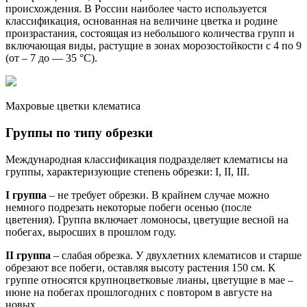
происхождения. В России наиболее часто используется
классификация, основанная на величине цветка и родине
произрастания, состоящая из небольшого количества групп и
включающая виды, растущие в зонах морозостойкости с 4 по 9
(от – 7 до — 35 °С).
Махровые цветки клематиса
Группы по типу обрезки
Международная классификация подразделяет клематисы на
группы, характеризующие степень обрезки: I, II, III.
I группа
– не требует обрезки. В крайнем случае можно
немного подрезать некоторые побеги осенью (после
цветения). Группа включает ломоносы, цветущие весной на
побегах, выросших в прошлом году.
II группа
– слабая обрезка. У двухлетних клематисов и старше
обрезают все побеги, оставляя высоту растения 150 см. К
группе относятся крупноцветковые лианы, цветущие в мае –
июне на побегах прошлогодних с повтором в августе на
новых.