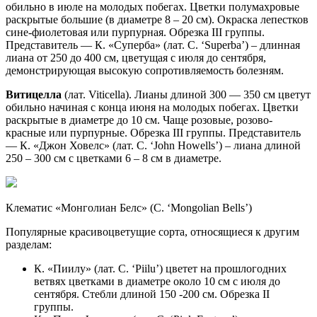
обильно в июле на молодых побегах. Цветки полумахровые
раскрытые большие (в диаметре 8 – 20 см). Окраска лепестков
сине-фиолетовая или пурпурная. Обрезка III группы.
Представитель — К. «Суперба» (лат. C. ‘Superba’) – длинная
лиана от 250 до 400 см, цветущая с июля до сентября,
демонстрирующая высокую сопротивляемость болезням.
Витицелла
(лат. Viticella). Лианы длиной 300 — 350 см цветут
обильно начиная с конца июня на молодых побегах. Цветки
раскрытые в диаметре до 10 см. Чаще розовые, розово-
красные или пурпурные. Обрезка III группы. Представитель
— К. «Джон Ховелс» (лат. C. ‘John Howells’) – лиана длиной
250 – 300 см с цветками 6 – 8 см в диаметре.
Клематис «Монголиан Белс» (C. ‘Mongolian Bells’)
Популярные красивоцветущие сорта, относящиеся к другим
разделам:
К. «Пиилу» (лат. C. ‘Piilu’) цветет на прошлогодних
ветвях цветками в диаметре около 10 см с июля до
сентября. Стебли длиной 150 -200 см. Обрезка II
группы.