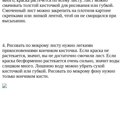
много, краска растечется по всему листу. Лист можно
смачивать толстой кисточкой для рисования или губкой.
Смоченный лист можно закрепить на плотном картоне
скрепками или липкой лентой, чтоб он не сморщился при
высыхании.
4. Рисовать по мокрому листу нужно легкими
прикосновениями кончиком кисточки. Если краска не
растекается, значит, вы не достаточно смочили лист. Если
краска бесформенно растекается очень сильно, значит воды
слишком много. Лишнюю воду можно убрать сухой
кисточкой или губкой. Рисовать по мокрому фону нужно
только кончиком кисти.