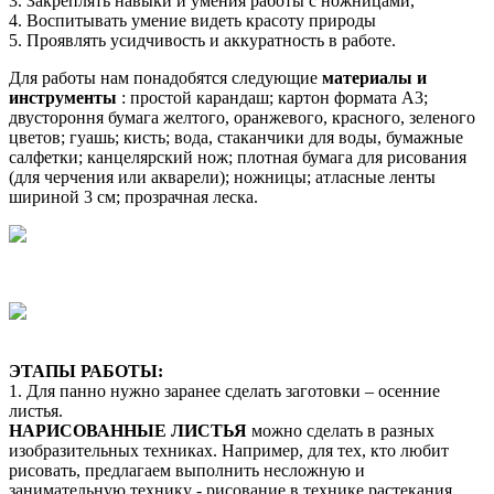
3. Закреплять навыки и умения работы с ножницами,
4. Воспитывать умение видеть красоту природы
5. Проявлять усидчивость и аккуратность в работе.
Для работы нам понадобятся следующие
материалы и
инструменты
: простой карандаш; картон формата А3;
двустороння бумага желтого, оранжевого, красного, зеленого
цветов; гуашь; кисть; вода, стаканчики для воды, бумажные
салфетки; канцелярский нож; плотная бумага для рисования
(для черчения или акварели); ножницы; атласные ленты
шириной 3 см; прозрачная леска.
ЭТАПЫ РАБОТЫ:
1. Для панно нужно заранее сделать заготовки – осенние
листья.
НАРИСОВАННЫЕ ЛИСТЬЯ
можно сделать в разных
изобразительных техниках. Например, для тех, кто любит
рисовать, предлагаем выполнить несложную и
занимательную технику - рисование в технике растекания