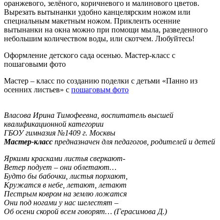
оранжевого, зелёного, коричневого и малинового цветов.
Вырезать вытынанки удобно канцелярским ножом или
специальным макетным ножом. Приклеить осенние
вытынанки на окна можно при помощи мыла, разведенного
небольшим количеством воды, или скотчем. Любуйтесь!
Оформление детского сада осенью. Мастер-класс с
пошаговыми фото
Мастер – класс по созданию поделки с детьми «Панно из
осенних листьев» с
пошаговым фото
Власова Ирина Тимофеевна, воспитатель высшей
квалификационной категории
ГБОУ гимназия №1409 г. Москвы
Мастер-класс
предназначен для педагогов, родителей и детей
Яркими красками листья сверкают-
Ветер подует – они облетают…
Будто бы бабочки, листья порхают,
Кружатся в небе, летают, летают
Пестрым ковром на землю ложатся
Они под ногами у нас шелестят –
Об осени скорой всем говорят… (Герасимова Д.)