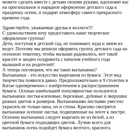
можете сделать вместе с детьми своими руками, вдохновят вас
на оригинальное и нарядное оформление детского сада к
празднику осени, и подарят атмосферу самого прекрасного
времени года.
Здравствуйте, уважаемые друзья и коллеги!!!
С удовольствием хочу предоставить наше творческое
оформление группы!
Дети, поступая в детский сад, не понимают, куда и зачем их
ведут. Поэтому мы решили оформить группу детского сада на
осеннюю тематику, чтобы малыши радовались, вот такой
красоте и заодно поздравить с началом учебного года
малышей и их родителей!
А теперь поговорим, что же такое вытынанки?
Вытынанки - это искусство вырезания из бумаги. Этот вид
творчества появился давно. Предположительно в 9 столетии в
Китае одновременно с изобретением и распространением
бумаги. Осенью наибольшей популярностью пользуются
вытынанки листья-кленовые, березовые, дубовые и зверушки
разных цветов и размеров. Вытынанками листьями уместно
украсить не только окна, но и стены. Красиво смотрятся
вытынанки осенние листья, подвешенные на ленте к люстре.
Осенние вытынанки следует вырезать не из белой, а из
цветной бумаги подходящих цветов. Лучше всего для
вытынанок осень подойдет бумага желтого, красного,