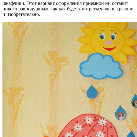
любому названию можно придумать подобную идею. Можно
также привязать к каждому шкафчику по шарику с гелием,
вырезать колокольчики из цветной бумаги и приклеить их на
шкафчики. Этот вариант оформления приемной ни оставит
никого равнодушным, так как будет смотреться очень красиво
и изобретательно.