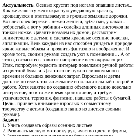
Актуальность.
Осенью хрустят под ногами опавшие листья...
Как же жаль эту желто-красную увядающую красоту,
крошащуюся и втаптываемую в грязные земляные дорожки.
Вот листочек березки - нежно желтый, зубчатый, у ольхи -
ребристый, а вот у рябинки - семейка длинных листочков на
тонкой ножке. Давайте возьмем их домой, рассмотрим
внимательно с детьми и сделаем красивые осенние поделки,
аппликации. Ведь каждый из нас способен увидеть в природе
яркие живые образы и проявить фантазию и воображение. И
кроме того, своими руками создать уют в помещении… А от
этого, согласитесь, зависит настроение всех окружающих.
Итак, попробуем украсить интерьер поделками ручной работы
из цветной бумаги. Для этого не нужно слишком много
времени и больших денежных затрат. Взрослым и детям
достаточно иметь только желание и положительный настрой в
работе. Хотя занятие по созданию объемного панно довольно
интересное, но в то же время кропотливое; и требует
усидчивости, терпения, фантазии, навыков работы с бумагой.
Цель
- привлечь внимание взрослых к совместному
творчеству с детьми (созданию панно из листьев своими
руками).
Задачи:
1. Учить создавать образы осенних листьев
2. Развивать мелкую моторику рук, чувство цвета и формы,