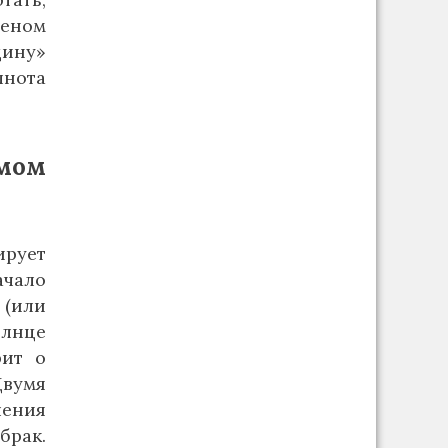
веном
дину»
лнота
мом
ирует
ачало
 (или
олнце
рит о
Двумя
ения
брак.