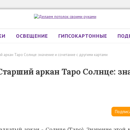
КИ
ОСВЕЩЕНИЕ
ГИПСОКАРТОННЫЕ
ПОД
ий аркан Таро Солнце: значение и сочетание с другими картами
 Старший аркан Таро Солнце: зн
Подпис
адцатый аркан - Солнце (Таро). Значение этой 