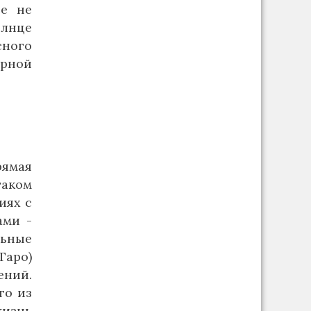
се не
олнце
сного
ерной
рямая
таком
иях с
ами -
льные
Таро)
ений.
го из
жизнь