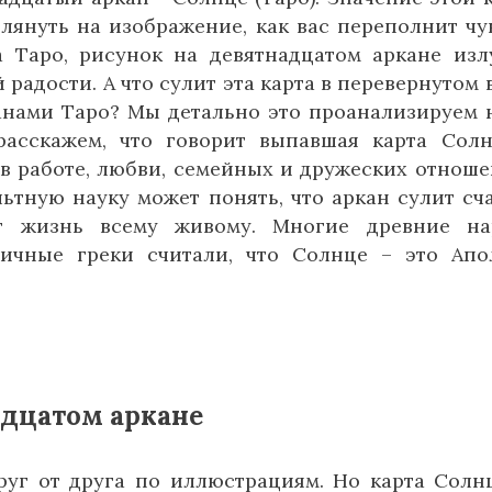
лянуть на изображение, как вас переполнит чу
а Таро, рисунок на девятнадцатом аркане изл
 радости. А что сулит эта карта в перевернутом 
анами Таро? Мы детально это проанализируем 
расскажем, что говорит выпавшая карта Сол
е в работе, любви, семейных и дружеских отноше
тную науку может понять, что аркан сулит сча
т жизнь всему живому. Многие древние на
ичные греки считали, что Солнце – это Апо
адцатом аркане
руг от друга по иллюстрациям. Но карта Солн