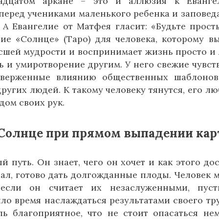
адцатом аркане – это и аллюзия к Еванге
перед учениками маленького ребенка и заповед
 А Евангелие от Матфея гласит: «Будьте прост
ние «Солнце» (Таро) для человека, которому в
высшей мудрости и воспринимает жизнь просто и 
ть и умиротворение другим. У него свежие чувств
верженные влиянию общественных шаблонов
ругих людей. К такому человеку тянутся, его лю
дом своих рук.
 Солнце при прямом выпадении ка
 путь. Он знает, чего он хочет и как этого дос
тал, готово дать долгожданные плоды. Человек 
 если он считает их незаслуженными, пуст
ло время наслаждаться результатами своего тру
ль благоприятное, что не стоит опасаться не