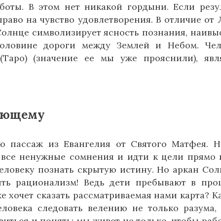
боты. В этом нет никакой гордыни. Если резу
право на чувство удовлетворения. В отличие от 
 Солнце символизирует ясность познания, наив
половине дороги между Землей и Небом. Чел
Таро) (значение ее мы уже прояснили), явл
шающему
ю пассаж из Евангелия от Святого Матфея. 
 все ненужные сомнения и идти к цели прямо 
еловеку познать скрытую истину. Но аркан Сол
ть рационализм! Ведь дети пребывают в про
е хочет сказать рассматриваемая нами карта? К
еловека следовать велению не только разума,
иться и понять: мы живет не только, чтобы рабо