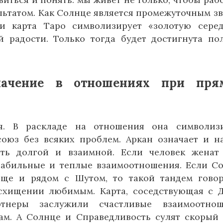
льтатом. Как Солнце является промежуточным з
и карта Таро символизирует «золотую сере
й радости. Только тогда будет достигнута по
значение в отношениях при пря
ая. В раскладе на отношения она символиз
союз без всяких проблем. Аркан означает и н
ть долгой и взаимной. Если человек женат
стабильные и теплые взаимоотношения. Если С
ще и рядом с Шутом, то такой тандем гово
схищении любимым. Карта, соседствующая с 
ртнеры заслужили счастливые взаимоотнош
ам. А Солнце и Справедливость сулят скорый 