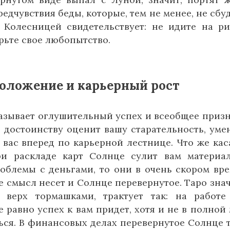
едчувствия беды, которые, тем не менее, не сбуд
 Колесницей свидетельствует: не идите на ри
рьте свое любопытство.
положение и карьерный рост
азывает оглушительный успех и всеобщее приз
 достоинству оценит вашу старательность, уме
 вас вперед по карьерной лестнице. Что же кас
ри раскладе карт Солнце сулит вам материа
роблемы с деньгами, то они в очень скором вр
е смысл несет и Солнце перевернутое. Таро зна
 верх тормашками, трактует так: на работе
 равно успех к вам придет, хотя и не в полной 
ься. В финансовых делах перевернутое Солнце 