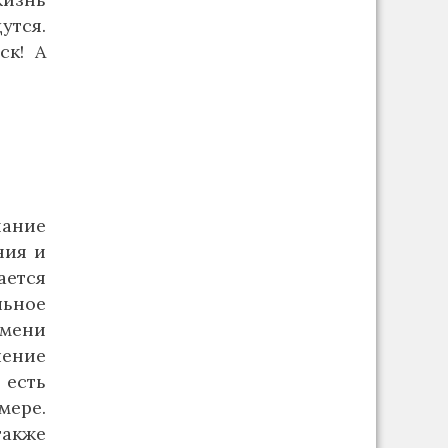
утся.
ск! А
нание
ния и
ается
льное
емени
чение
 есть
мере.
также