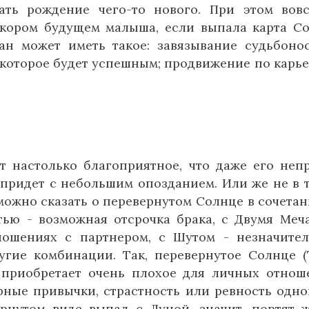
ать рождение чего-то нового. При этом вов
скором будущем малыша, если выпала карта С
кан может иметь такое: завязывание судьбоно
 которое будет успешным; продвижение по карь
т настолько благоприятное, что даже его неп
 придет с небольшим опозданием. Или же не в 
 можно сказать о перевернутом Солнце в сочетан
тью - возможная отсрочка брака, с Двумя Меч
ошениях с партнером, с Шутом - незначите
угие комбинации. Так, перевернутое Солнце (
 приобретает очень плохое для личных отнош
ные привычки, страстность или ревность одно
ернутом виде выпал с Луной, значит, портят 