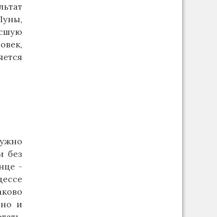
льтат
Луны,
ысшую
овек,
яется
Нужно
и без
нце -
цессе
аково
 но и
тать,