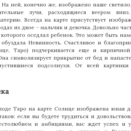
 На ней, конечно же, изображено наше светило
ательные лучи, расходящиеся веером вниз.
атерию. Всегда на карте присутствует изобра
одах их двое – мальчик и девочка. Довольно час
 которого оседлал ребенок. Это может быть нам
 обуздала Невинность. Счастливое и благопри
нце, Таро) подчеркивается еще и кирпично
Она символизирует прикрытие от бед и напасте
пустившиеся подсолнухи. От всей картинки
ека
лоде Таро на карте Солнце изображена юная д
аков: если вы будете трудиться и довольствов
столюбием и амбициями, вас ждет успех и у