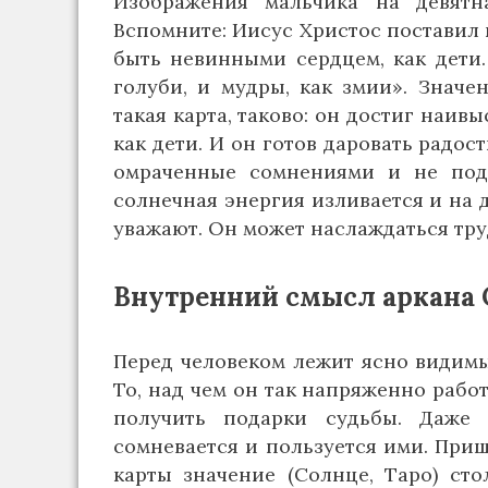
Изображения мальчика на девятн
Вспомните: Иисус Христос поставил 
быть невинными сердцем, как дети.
голуби, и мудры, как змии». Значе
такая карта, таково: он достиг наи
как дети. И он готов даровать радос
омраченные сомнениями и не под
солнечная энергия изливается и на д
уважают. Он может наслаждаться тру
Внутренний смысл аркана
Перед человеком лежит ясно видимый
То, над чем он так напряженно рабо
получить подарки судьбы. Даже
сомневается и пользуется ими. Приш
карты значение (Солнце, Таро) сто