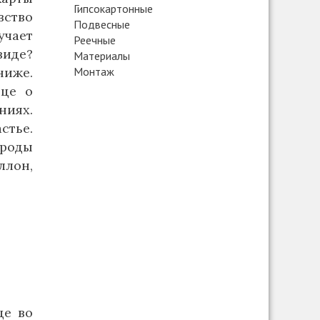
Гипсокартонные
вство
Подвесные
учает
Реечные
виде?
Материалы
ниже.
Монтаж
нце о
ниях.
стье.
роды
ллон,
це во