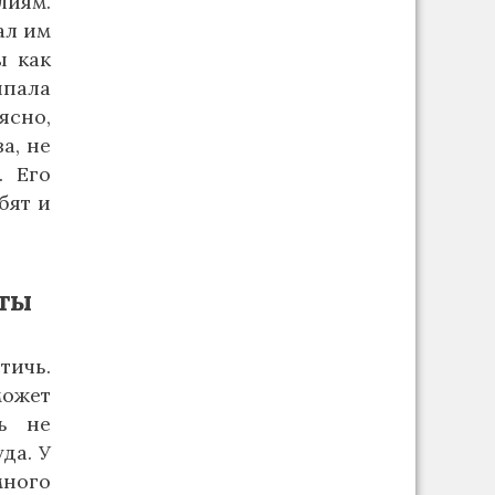
лиям.
ал им
ы как
ыпала
ясно,
а, не
. Его
бят и
рты
тичь.
может
ь не
да. У
много