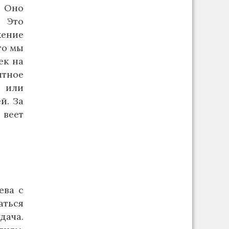
. Оно
 Это
жение
то мы
ек на
ятное
й или
й. За
 веет
ева с
аться
дача.