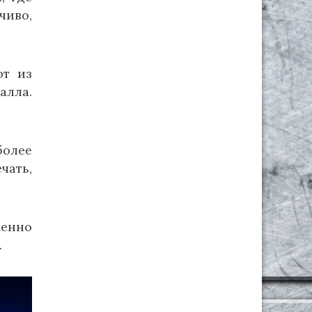
чиво,
ют из
алла.
более
чать,
менно
.