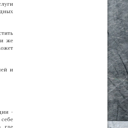
слуги
одных
стить
ли же
может
лей и
ции -
 себе
, где