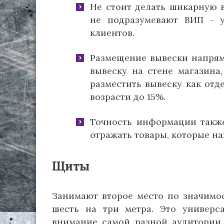
Не стоит делать шикарную 
не подразумевают ВИП - у
клиентов.
Размещение вывески напряму
вывеску на стене магазина
разместить вывеску как отд
возрасти до 15%.
Точность информации также
отражать товары, которые на
Щиты
Занимают второе место по значимо
шесть на три метра. Это универс
внимание самой разной аудитории.