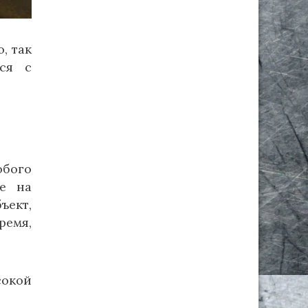
, так
ся с
обого
ие на
ъект,
ремя,
сокой