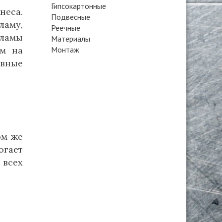
Гипсокартонные
неса.
Подвесные
ламу,
Реечные
ламы
Материалы
ом на
Монтаж
вные
ом же
огает
 всех