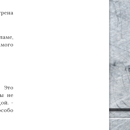
трена
ламе,
амого
. Это
бы не
ой. -
особо