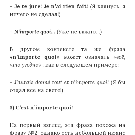
–
Je te jure! Je n’ai rien fait!
(Я клянусь, я
ничего не сделал!)
–
N’importe quoi…
(Уже не важно…)
В другом контексте та же фраза
«n’importe quoi»
может означать
«всё,
что угодно»
, как в следующем примере:
–
J’aurais donné tout et n’importe quoi!
(Я бы
отдал всё на свете!)
3) C’est n’importe quoi!
На первый взгляд, эта фраза похожа на
фразу №2, однако есть небольшой нюанс