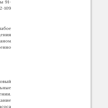
ы 91-
2-109
лабое
дения
аном
енно
ковый
льные
ении.
кание
асоса