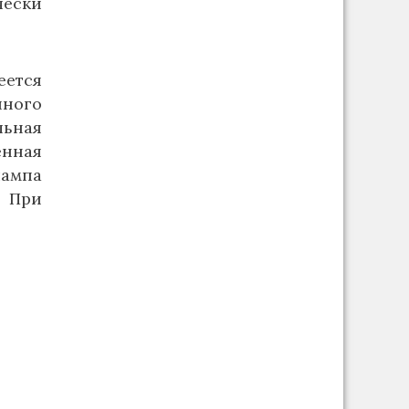
чески
ется
яного
льная
енная
лампа
 При