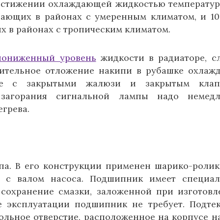
достижении охлаждающей жидкостью температур
тающих в районах с умеренным климатом, и 10
х в районах с тропическим климатом.
пониженный уровень
жидкости в радиаторе, с
чительное отложение накипи в рубашке охлаж
ние с закрытыми жалюзи и закрытым клап
е загорания сигнальной лампы надо немедл
егрева.
па. В его конструкции применен шарико-роли
о с валом насоса. Подшипник имеет специа
 сохранение смазки, заложенной при изготовл
 эксплуатации подшипник не требует. Подте
льное отверстие, расположенное на корпусе н