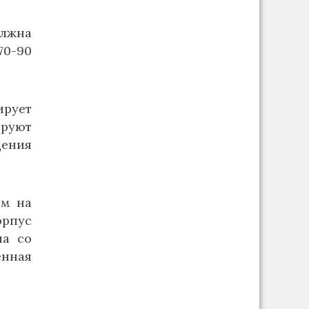
лжна
70-90
рует
ируют
дения
ым на
орпус
па со
енная