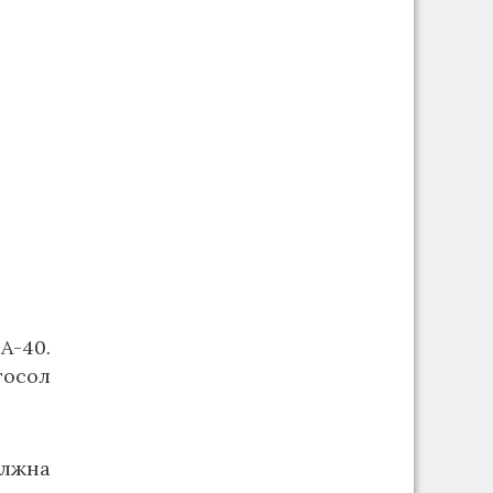
А-40.
тосол
лжна