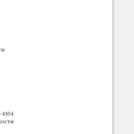
ти
-4104
ости