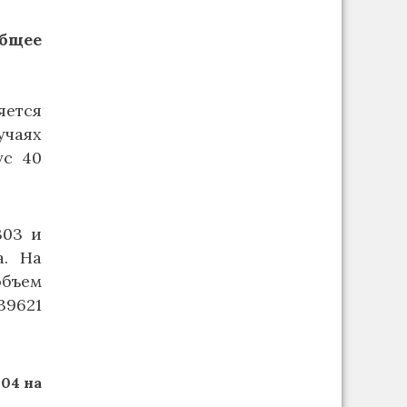
общее
ется
чаях
ус 40
303 и
а. На
объем
39621
04 на