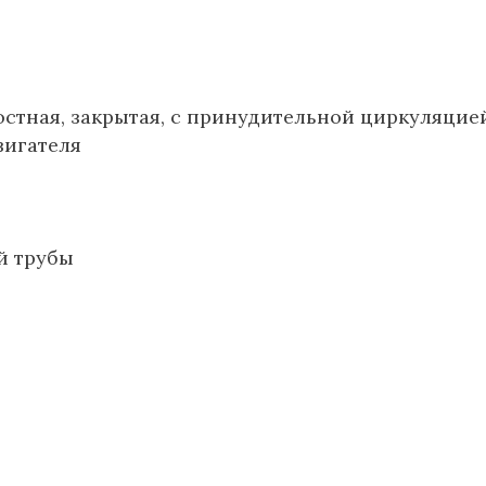
костная, закрытая, с принудительной циркуляцие
вигателя
й трубы