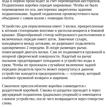
хода и первой происходит за счет перемещения шестеренок.
Подшипники коробки передач шариковые. Чтобы не было
перемещения по оси, шестеренки закреплены задними
подшипниками. Задний подшипник промежуточного вала
объединен с самим валом с помощью болта.
Устройство для переключения имеет 3 вилки, прикрепленные
к штокам стопорными винтами и располагающиеся в боковой
крышке. Шарообразный стопор нейтрального расположения и
включенных передач имеет шток. Замочные сухари,
находящиеся между штоками, не разрешают подключить
одновременно 2 передачи. В опоре размещен рычаг,
помогающий двигать вилки. Сам он поджимается пружиной к
опорной сферической поверхности. Надетый на рычаг
пыльник предотвращает попадание в устройство воды и
грязи. Чтобы не произошло случайное включение задней
передачи (водитель просто может перепутать) в данном
устройстве находится предохранитель — плунжер, который
снабжен пружиной возврата и шариком.
Смазочное приспособление коробки совмещается с
раздаточной коробкой. Смазка из раздатки проходит в через
двухрядный подшипник (радиально-упорный) и имеющееся
сливное устройство, после чего возвращается через отверстие
слива.