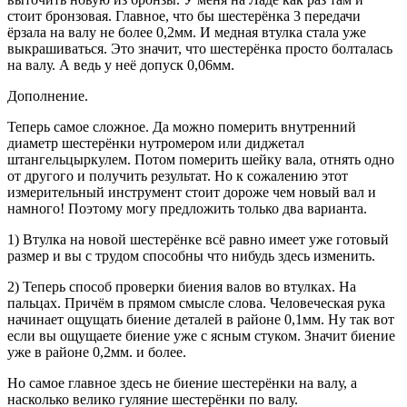
стоит бронзовая. Главное, что бы шестерёнка 3 передачи
ёрзала на валу не более 0,2мм. И медная втулка стала уже
выкрашиваться. Это значит, что шестерёнка просто болталась
на валу. А ведь у неё допуск 0,06мм.
Дополнение.
Теперь самое сложное. Да можно померить внутренний
диаметр шестерёнки нутромером или диджетал
штангельцыркулем. Потом померить шейку вала, отнять одно
от другого и получить результат. Но к сожалению этот
измерительный инструмент стоит дороже чем новый вал и
намного! Поэтому могу предложить только два варианта.
1) Втулка на новой шестерёнке всё равно имеет уже готовый
размер и вы с трудом способны что нибудь здесь изменить.
2) Теперь способ проверки биения валов во втулках. На
пальцах. Причём в прямом смысле слова. Человеческая рука
начинает ощущать биение деталей в районе 0,1мм. Ну так вот
если вы ощущаете биение уже с ясным стуком. Значит биение
уже в районе 0,2мм. и более.
Но самое главное здесь не биение шестерёнки на валу, а
насколько велико гуляние шестерёнки по валу.