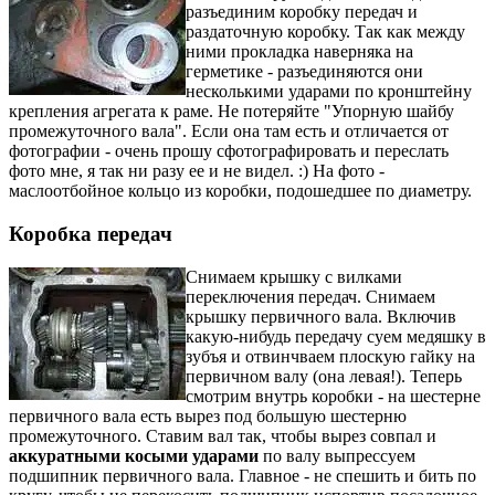
разъединим коробку передач и
раздаточную коробку. Так как между
ними прокладка наверняка на
герметике - разъединяются они
несколькими ударами по кронштейну
крепления агрегата к раме. Не потеряйте "Упорную шайбу
промежуточного вала". Если она там есть и отличается от
фотографии - очень прошу сфотографировать и переслать
фото мне, я так ни разу ее и не видел. :) На фото -
маслоотбойное кольцо из коробки, подошедшее по диаметру.
Коробка передач
Снимаем крышку с вилками
переключения передач. Снимаем
крышку первичного вала. Включив
какую-нибудь передачу суем медяшку в
зубъя и отвинчваем плоскую гайку на
первичном валу (она левая!). Теперь
смотрим внутрь коробки - на шестерне
первичного вала есть вырез под большую шестерню
промежуточного. Ставим вал так, чтобы вырез совпал и
аккуратными косыми ударами
по валу выпрессуем
подшипник первичного вала. Главное - не спешить и бить по