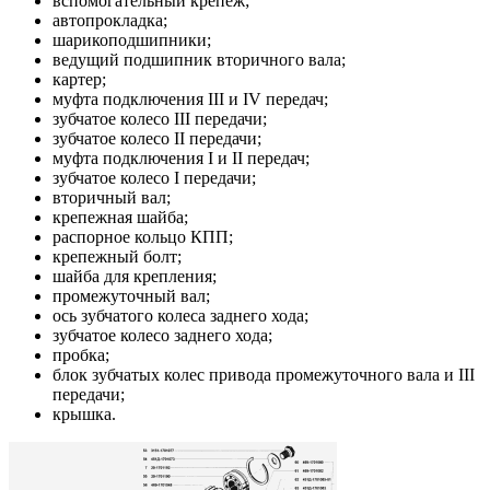
вспомогательный крепеж;
автопрокладка;
шарикоподшипники;
ведущий подшипник вторичного вала;
картер;
муфта подключения III и IV передач;
зубчатое колесо III передачи;
зубчатое колесо II передачи;
муфта подключения I и II передач;
зубчатое колесо I передачи;
вторичный вал;
крепежная шайба;
распорное кольцо КПП;
крепежный болт;
шайба для крепления;
промежуточный вал;
ось зубчатого колеса заднего хода;
зубчатое колесо заднего хода;
пробка;
блок зубчатых колес привода промежуточного вала и III
передачи;
крышка.