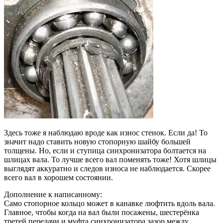
Здесь тоже я наблюдаю вроде как износ стенок. Если да! То
значит надо ставить новую стопорную шайбу большей
толщены. Но, если и ступица синхронизатора болтается на
шлицах вала. То лучше всего вал поменять тоже! Хотя шлицы
выглядят аккуратно и следов износа не наблюдается. Скорее
всего вал в хорошем состоянии.
Дополнение к написанному:
Само стопорное кольцо может в канавке люфтить вдоль вала.
Главное, чтобы когда на вал были посажены, шестерёнка
третей передачи и муфта синхронизатора зазор между