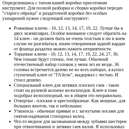
Определившись с типом вашей коробки приготовим
инструмент. Для полной разборки и сборки коробки передач
"старого образца" и раздаточной коробки без особых
ухищрений нужен следующий инструмент:
Рожковые ключи - 10, 12, 13, 14, 17, 19, 22. Лучше бы в
двух экземплярах. Особое внимание следует обратить на
14 ключ - он должен быть не очень толстым и ни в коем
случае не разгибаться, иначе отворачивая задний кардан
от фланца раздатки можно нажить неприятности.
Торцевые ключи - 10, 12, 13, 14, 17, 19, 22, 24, 27, 36.
Чем тоньше будут стенки, тем лучше. Обычный
отечественный набор головок у меня лез не везде. 36
головка встречается далеко не во всех наборах, я купил
ступичный ключ от "ГАЗели", выдержал с честью. И
стоил дешево.
Специальный ключ для затяжки плоских гаек - такие
стоят на рулевой колонке велосипедов. Ключ я тоже
подобрал велосипедный, но в общем это неправильно.
Отвертки - плоские и крестообразные. Как мощные, для
больших винтов, так и небольшие.
Утконосы - обычные прямые и с загнутыми носами для
снятия-надевания стопорных колец.
Что-то медное для засовывания между зубъями шестерен
при отвинчивании и затяжке гаек валов. Я использовал