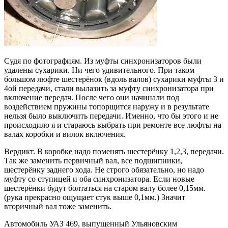
Судя по фотографиям. Из муфты синхронизаторов были
удалены сухарики. Ни чего удивительного. При таком
большом люфте шестерёнок (вдоль валов) сухарики муфты 3 и
4ой передачи, стали вылазить за муфту синхронизатора при
включение передач. После чего они начинали под
воздействием пружины топорщится наружу и в результате
нельзя было выключить передачи. Именно, что бы этого и не
происходило я и стараюсь выбрать при ремонте все люфты на
валах коробки и вилок включения.
Вердикт. В коробке надо поменять шестерёнку 1,2,3, передачи.
Так же заменить первичный вал, все подшипники,
шестерёнку заднего хода. Не строго обязательно, но надо
муфту со ступицей и оба синхронизатора. Если новые
шестерёнки будут болтаться на старом валу более 0,15мм.
(рука прекрасно ощущает стук выше 0,1мм.) Значит
вторичный вал тоже заменить.
Автомобиль УАЗ 469, выпущенный Ульяновским