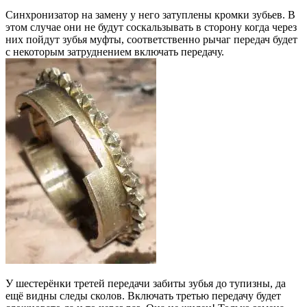
Синхронизатор на замену у него затуплены кромки зубьев. В
этом случае они не будут соскальзывать в сторону когда через
них пойдут зубья муфты, соответственно рычаг передач будет
с некоторым затруднением включать передачу.
У шестерёнки третей передачи забиты зубья до тупизны, да
ещё видны следы сколов. Включать третью передачу будет