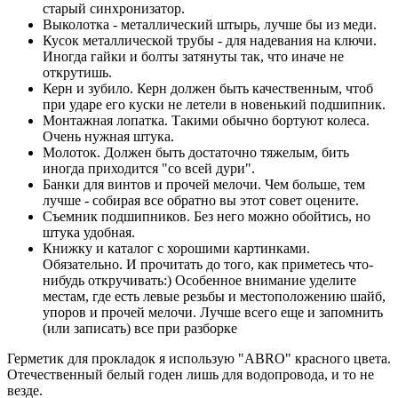
старый синхронизатор.
Выколотка - металлический штырь, лучше бы из меди.
Кусок металлической трубы - для надевания на ключи.
Иногда гайки и болты затянуты так, что иначе не
открутишь.
Керн и зубило. Керн должен быть качественным, чтоб
при ударе его куски не летели в новенький подшипник.
Монтажная лопатка. Такими обычно бортуют колеса.
Очень нужная штука.
Молоток. Должен быть достаточно тяжелым, бить
иногда приходится "со всей дури".
Банки для винтов и прочей мелочи. Чем больше, тем
лучше - собирая все обратно вы этот совет оцените.
Съемник подшипников. Без него можно обойтись, но
штука удобная.
Книжку и каталог с хорошими картинками.
Обязательно. И прочитать до того, как приметесь что-
нибудь откручивать:) Особенное внимание уделите
местам, где есть левые резьбы и местоположению шайб,
упоров и прочей мелочи. Лучше всего еще и запомнить
(или записать) все при разборке
Герметик для прокладок я использую "ABRO" красного цвета.
Отечественный белый годен лишь для водопровода, и то не
везде.