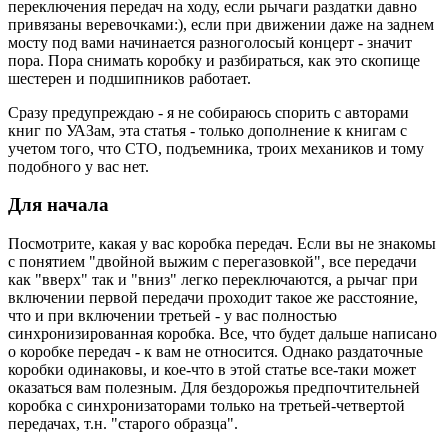
переключения передач на ходу, если рычаги раздатки давно
привязаны веревочками:), если при движении даже на заднем
мосту под вами начинается разноголосый концерт - значит
пора. Пора снимать коробку и разбираться, как это скопище
шестерен и подшипников работает.
Сразу предупреждаю - я не собираюсь спорить с авторами
книг по УАЗам, эта статья - только дополнение к книгам с
учетом того, что СТО, подъемника, троих механиков и тому
подобного у вас нет.
Для начала
Посмотрите, какая у вас коробка передач. Если вы не знакомы
с понятием "двойной выжим с перегазовкой", все передачи
как "вверх" так и "вниз" легко переключаются, а рычаг при
включении первой передачи проходит такое же расстояние,
что и при включении третьей - у вас полностью
синхронизированная коробка. Все, что будет дальше написано
о коробке передач - к вам не относится. Однако раздаточные
коробки одинаковы, и кое-что в этой статье все-таки может
оказаться вам полезным. Для бездорожья предпочтительней
коробка с синхронизаторами только на третьей-четвертой
передачах, т.н. "старого образца".