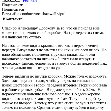
16.05.2022
Реечные
Поделиться:
Подписаться
Вступай в сообщество «hatewall.vip»!
ВКонтакте:
Спасибо Александру Дорохову, за то, что он прислал мне
множество снимков своей коробки. На примере этих снимков
я и написал эту статью.
На этом снимке видна крышка с вилками переключения
передач. Визуально я не заметил ни каких износов вилок! Но
надо обязательно пошевелить руками вилки. Если они
начинают болтаться на штоках - Значит надо открутить
проволоку, фиксирующее их и затянуть болты покрепче! Так,
что визуально они выглядят на ура.
Теперь заглянув во внутрь коробки. Можно только вздохнуть.
Здесь даже щупа не надо, чтобы увидеть на сколько велик
износ шестерёнки второй передачи иторцом вторичного вала
в районе сцепных зубьев. В идеале должно быть 0,2мм. На
поработавшей конечно немного больше. Но здесь хорошо
видно, что зазор как минимум в 3,5мм. Такую шестерёнку
только на выброс. Потому, что у неё сцепные зубья схватятся
только на половину. Сравните сами длину зубьев и ширину