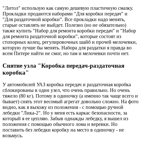
"Литол" использую как самую дешевую пластичную смазку.
Прокладки продаются наборами "Для коробки передач" и
"Для раздаточной коробки". Все прокладки надо менять,
старые оставлять не выйдет. Полезно (но не обязательно)
также купить "Набор для ремонта коробки передач" и "Набор
для ремонта раздаточной коробки", которые состоят из
стопорных колец, регулировочных шайб и прочей мелочевки,
которую лучше бы менять. Набора для раздатки я правда во
всем Питере найти не смог, но там и мелочевки почти нет.
Снятие узла "Коробка передач-раздаточная
коробка"
У автомобилей УАЗ коробка передач и раздаточная коробка
сблокированы в один узел, что очень правильно. Но очень
тяжело (80 кг). Потому в одиночку (а именно так чаще всего и
бывает) снять этот весомый агрегат довольно сложно. На фото
видно, как я выхожу из положения - с помощью ручной
лебедки "Лика-2". Но у меня есть каркас безопасности, за
который я ее цепляю. Забыв однажды лебедку, я вышел из
положения с помощью обычного лома и веревки. Но
поставить без лебедки коробку на место в одиночку - не
возьмусь.