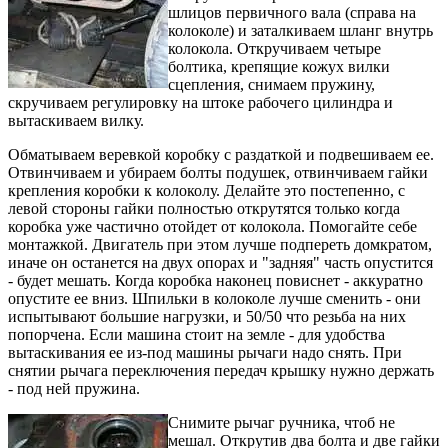
шлицов первичного вала (справа на
колоколе) и заталкиваем шланг внутрь
колокола. Откручиваем четыре
болтика, крепящие кожух вилки
сцепления, снимаем пружину,
скручиваем регулировку на штоке рабочего цилиндра и
вытаскиваем вилку.
Обматываем веревкой коробку с раздаткой и подвешиваем ее.
Отвинчиваем и убираем болты подушек, отвинчиваем гайки
крепления коробки к колоколу. Делайте это постепенно, с
левой стороны гайки полностью открутятся только когда
коробка уже частично отойдет от колокола. Помогайте себе
монтажкой. Двигатель при этом лучше подпереть домкратом,
иначе он останется на двух опорах и "задняя" часть опустится
- будет мешать. Когда коробка наконец повиснет - аккуратно
опустите ее вниз. Шпильки в колоколе лучше сменить - они
испытывают большие нагрузки, и 50/50 что резьба на них
попорчена. Если машина стоит на земле - для удобства
вытаскивания ее из-под машины рычаги надо снять. При
снятии рычага переключения передач крышку нужно держать
- под ней пружина.
Снимите рычаг ручника, чтоб не
мешал. Открутив два болта и две гайки