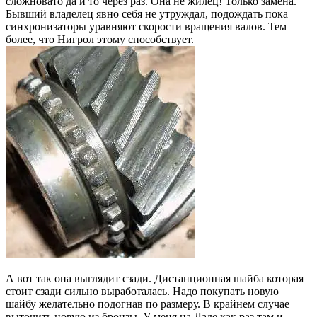
сложновато да и то через раз. Она не жилец! Только замена.
Бывший владелец явно себя не утруждал, подождать пока
синхронизаторы уравняют скорости вращения валов. Тем
более, что Нигрол этому способствует.
А вот так она выглядит сзади. Дистанционная шайба которая
стоит сзади сильно выработалась. Надо покупать новую
шайбу желательно подогнав по размеру. В крайнем случае
выточить новую из бронзы. У меня на Ладе как раз там и