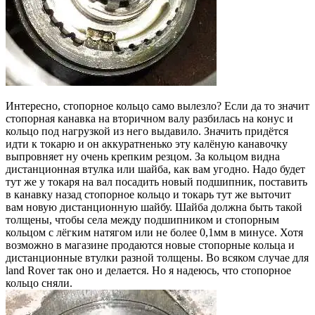
Интересно, стопорное кольцо само вылезло? Если да то значит
стопорная канавка на вторичном валу разбилась на конус и
кольцо под нагрузкой из него выдавило. Значить придётся
идти к токарю и он аккуратненько эту калёную канавочку
выпровняет ну очень крепким резцом. За кольцом видна
дистанционная втулка или шайба, как вам угодно. Надо будет
тут же у токаря на вал посадить новый подшипник, поставить
в канавку назад стопорное кольцо и токарь тут же выточит
вам новую дистанционную шайбу. Шайба должна быть такой
толщены, чтобы села между подшипником и стопорным
кольцом с лёгким натягом или не более 0,1мм в минусе. Хотя
возможно в магазине продаются новые стопорные кольца и
дистанционные втулки разной толщены. Во всяком случае для
land Rover так оно и делается. Но я надеюсь, что стопорное
кольцо сняли.