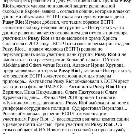
пересмотреть решение по делу участников панк-группы
Pussy
Riot
является ударом по правовой защите религиозной
свободы в Европе, заявил... согласия общин, которые владеют
данными объектами. ЕСПЧ отказался пересматривать дело
Pussy
Riot
​ Игумен добавил, что таким образом ЕСПЧ
«защитил свободу небольшой группы... «Интерфаксу», что
данное решение является основанием для отмены приговора
участницам
Pussy
Riot
за панк-молебен в храме Христа
Спасителя в 2012 году...
ЕСПЧ отказался пересматривать дело
Pussy Riot
... правам человека (ЕСПЧ) решила не
пересматривать дело участниц панк-группы
Pussy
Riot
и не
выносить его на рассмотрение Большой палаты. Об этом...
Alekhina and Others versus Russia). Адвокат Ирина Хрунова,
представляющая интересы
Pussy
Riot
, заявила «Интерфаксу»,
что решение ЕСПЧ является основанием для отмены
приговора...
Активисты Pussy Riot обжаловали в ЕСПЧ арест
за акцию на финале ЧМ-2018
... Активисты
Pussy
Riot
Петр
Верзилов, Ника Никульшина, Ольга Пахтусова и Ольга
Курачева подали... . Финал ЧМ-2018 прошел 15 июля в
«Лужниках», тогда активисты
Pussy
Riot
выбежали на поле в
униформе сотрудников полиции. Суд арестовал Верзилова...
Россия обжаловала решение ЕСПЧ о компенсации
участницам Pussy Riot
...), касающееся выплаты компенсации
в размере почти €50 тыс. трем участницам
Pussy
Riot
. Об
этом сообщает «РИА Новости» со ссылкой на пресс-службу... .