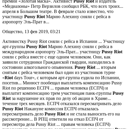
премии «Золотая маска». Активист
Pussy
Riot
и издатель
«Медиазоны» Петр Верзилов сообщил РБК, что всех троих...
апреля в Большом театре. В феврале стало известно, что
участницу
Pussy
Riot
Марию Алехину сняли с рейса в
аэропорту Эль-Прат в...
Общество, 13 фев 2019, 03:21
Активистку Pussy Riot сняли с рейса в Испании
... Участницу
арт-группы
Pussy
Riot
Марию Алехину сняли с рейса в
международном аэропорту Эль-Прат... участницу
Pussy
Riot
сняли с рейса вместе с еще одним человеком. Они, как
заявили сотрудники Гражданской гвардии, находились в
состоянии алкогольного опьянения.
Pussy
Riot
... вторым
снятым с рейса человеком был один из участников турне
«
Riot
days Tour», с которым арт-группа ездила по Испании,
посетив...
Минюст пообещал выплатить компенсацию Pussy
Riot по решению ЕСПЧ
... правам человека (ЕСПЧ) и
выплатит компенсацию трем участницам панк-группы
Pussy
Riot
за нарушение их прав по делу об акции в Храме...
течение трех месяцев. ЕСПЧ отказался пересматривать дело
Pussy
Riot
Накануне комиссия ЕСПЧ отказалась
пересматривать дело
Pussy
Riot
и не стала выносить его на
рассмотрение...
В РПЦ ответили на отказ ЕСПЧ от
пересмотра дела Pussy Riot
... правам человека (ЕСПЧ)