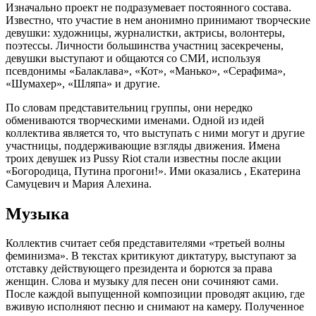
Изначально проект не подразумевает постоянного состава.
Известно, что участие в нем анонимно принимают творческие
девушки: художницы, журналистки, актрисы, волонтеры,
поэтессы. Личности большинства участниц засекречены,
девушки выступают и общаются со СМИ, используя
псевдонимы «Балаклава», «Кот», «Манько», «Серафима»,
«Шумахер», «Шляпа» и другие.
По словам представительниц группы, они нередко
обмениваются творческими именами. Одной из идей
коллектива является то, что выступать с ними могут и другие
участницы, поддерживающие взгляды движения. Имена
троих девушек из Pussy Riot стали известны после акции
«Богородица, Путина прогони!». Ими оказались , Екатерина
Самуцевич и Мария Алехина.
Музыка
Коллектив считает себя представителями «третьей волны
феминизма». В текстах критикуют диктатуру, выступают за
отставку действующего президента и борются за права
женщин. Слова и музыку для песен они сочиняют сами.
После каждой выпущенной композиции проводят акцию, где
вживую исполняют песню и снимают на камеру. Полученное