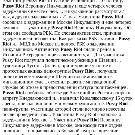
Участницу Pussy Riot отпустили из полиции
... Учаcтницу
Pussy
Riot
Веронику Никульшину и еще четырех человек,
задержанных вместе с ней, ... Никульшиной рассмотрят 22
мая, а других задержанных - 21 мая. Участница
Pussy
Riot
сообщила о задержании в Москве Никульшину и еще четырех
человек...
... участницу
Pussy
Riot
Веронику Никульшину. Об
этом она сообщила РБК. По словам активистки, причина
задержания ей неизвестна. Как рассказал РБК активист
Pussy
Riot
и... МВД по Москве на вопрос РБК о задержании
Никульшиной. Активистку
Pussy
Riot
сняли с рейса в
Испании В середине апреля активистку, а...
Два участника
Pussy Riot получили политическое убежище в Швеции
...
художница Лусинэ Джанян, принимавшие участие в
протестных акциях панк-группы
Pussy
Riot
, получили
политическое убежище в Швеции после апелляции в
миграционном суде... отменил решение миграционной
службы об отказе в предоставлении статуса политбеженцев.
Pussy
Riot
сообщила об отъезде Алехиной из России вопреки
запрету Кнедляковский и... назначил Кнедляковскому 15 суток
ареста, признав виновным в мелком хулиганстве.
Pussy
Riot
-
панк-группа, участницы которой стали всемирно известны
после проведения так...
Участница Pussy Riot сообщила о
задержании в Москве
... Участницу
Pussy
Riot
Веронику
Никульшину задержали в Москве, она находится в отделе
полиции. ... направлялись в Большой театр на вручение