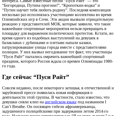
интереса. Самые известные песни “Пуси Райт” — это
“Богородица, Путина прогони!”, “Кропоткин-водка” и
“Путин научит тебя любить родину”. Последняя композиция
несколько раз исполнялась участницами коллектива во время
Олимпийских игр в Сочи. Эти акции вызвали отрицательную
реакцию у представителей МОК, которые заявили, что такие
важнейшие спортивные мероприятия нельзя превращать в
площадку для выражения политических протестов. Кстати, во
время одного из подобных выступлений на девушек в
балаклавах с дубинками и плетьми напали казаки,
патрулировавшие улицы города вместе с представителями
полиции. У них вызвал негодование тот факт, что участницы
“Пуси Райт” пытались омрачить важнейший спортивный
праздник, которого Россия ждала со времен Олимпиады 1980-
го года.
Где сейчас “Пуси Райт”
Совсем недавно, после некоторого затишья, в отечественной и
зарубежной прессе появилась новая информация о
деятельности этой группы. В частности, стало известно, что
девушки сняли клип на
английском языке
под названием I
Can’t Breathe. Он посвящен гибели афроамериканца,
задушенного полицейскими при задержании летом 2014-го
года. Название песни переводится как “Я не могу дышать” и в