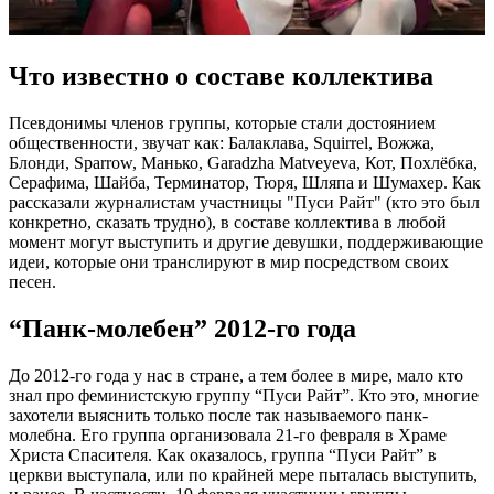
Что известно о составе коллектива
Псевдонимы членов группы, которые стали достоянием
общественности, звучат как: Балаклава, Squirrel, Вожжа,
Блонди, Sparrow, Манько, Garadzha Matveyeva, Кот, Похлёбка,
Серафима, Шайба, Терминатор, Тюря, Шляпа и Шумахер. Как
рассказали журналистам участницы "Пуси Райт" (кто это был
конкретно, сказать трудно), в составе коллектива в любой
момент могут выступить и другие девушки, поддерживающие
идеи, которые они транслируют в мир посредством своих
песен.
“Панк-молебен” 2012-го года
До 2012-го года у нас в стране, а тем более в мире, мало кто
знал про феминистскую группу “Пуси Райт”. Кто это, многие
захотели выяснить только после так называемого панк-
молебна. Его группа организовала 21-го февраля в Храме
Христа Спасителя. Как оказалось, группа “Пуси Райт” в
церкви выступала, или по крайней мере пыталась выступить,