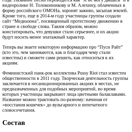
видеоролике Н. Толоконникову и М. Алехину, облаченных в
форму российского ОМОНа, хоронят заживо, засыпая землей.
Кроме того, еще в 2014-м году участницы группы создали
сайт “Медиазона”, посвященный протестному движению в
стране и свободе слова. Таким образом, можно
констатировать, что девушки стали серьезнее, и их акции
будут носить менее эпатажный характер.
Теперь вы знаете некоторую информацию про “Пуси Райт”
(кто это, чем занимаются, как и благодаря чему стали
известны) и сможете сами решить, как относиться к их
акциям.
Феминистский панк-рок коллектива Pussy Riot стал известен
общественности в 2011 году. Творческая деятельность группы
заключается в несанкционированных акциях в местах, не
предназначенных для подобных мероприятий, во время
которых участницы закрывают лица цветными балаклавами.
Название можно трактовать по-разному: начиная от
«восстания кошечек» до вульгарного и непечатного
словосочетания.
Состав