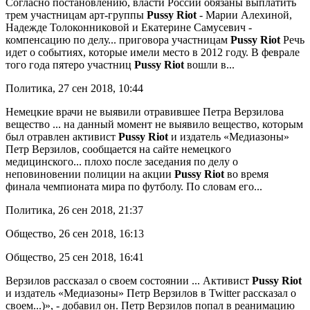
Согласно постановлению, власти России обязаны выплатить
трем участницам арт-группы
Pussy
Riot
- Марии Алехиной,
Надежде Толоконниковой и Екатерине Самусевич -
компенсацию по делу... приговора участницам
Pussy
Riot
Речь
идет о событиях, которые имели место в 2012 году. В феврале
того года пятеро участниц
Pussy
Riot
вошли в...
Политика, 27 сен 2018, 10:44
Немецкие врачи не выявили отравившее Петра Верзилова
вещество
... на данный момент не выявило вещество, которым
был отравлен активист
Pussy
Riot
и издатель «Медиазоны»
Петр Верзилов, сообщается на сайте немецкого
медицинского... плохо после заседания по делу о
неповиновении полиции на акции
Pussy
Riot
во время
финала чемпионата мира по футболу. По словам его...
Политика, 26 сен 2018, 21:37
Общество, 26 сен 2018, 16:13
Общество, 25 сен 2018, 16:41
Верзилов рассказал о своем состоянии
... Активист
Pussy
Riot
и издатель «Медиазоны» Петр Верзилов в Twitter рассказал о
своем...)», - добавил он. Петр Верзилов попал в реанимацию