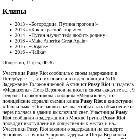
Клипы
2013 - «Богородица, Путина прогони!»
2013 - «Как в красной тюрьме»
2014 - «Путин научит тебя любить родину»
2016 - «Make America Great Again»
2016 - «Organs»
2016 - «Чайка»
Общество, 11 фев, 00:36
Участница Pussy Riot сообщила о своем задержании в
Петербурге
... , что их повезли в отдел полиции №16.
Задержание Толоконниковой Активист
Pussy
Riot
и издатель
«Медиазоны» Петр Верзилов написал в своем аккаунте в... . 9
февраля Толоконникова сообщила «Медиазоне», что
полицейские сорвали съемки клипа
Pussy
Riot
в киностудии
«Ленфильм». «Они зашли сначала, чтобы взять объяснение о...
через полчаса в здании выключили свет. Участницы
Pussy
Riot
сообщили о задержании в Москве Группа
Pussy
Riot
проводит выступления в общественных местах и на...
Участники Pussy Riot заявили о задержании на концерте
Scorpions
... группы Scorpions задержали Петра Верзилова