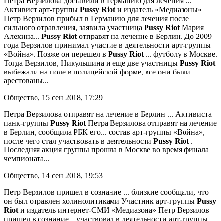
Петра Верзилова доставили в Германию для лечения
...
Активист арт-группы
Pussy
Riot
и издатель «Медиазоны»
Петр Верзилов прибыл в Германию для лечения после
сильного отравления, заявила участница
Pussy
Riot
Мария
Алехина...
Pussy
Riot
отправят на лечение в Берлин. До 2009
года Верзилов принимал участие в деятельности арт-группы
«Война». Позже он перешел в
Pussy
Riot
... футболу в Москве.
Тогда Верзилов, Никульшина и еще две участницы
Pussy
Riot
выбежали на поле в полицейской форме, все они были
арестованы...
Общество, 15 сен 2018, 17:29
Петра Верзилова отправят на лечение в Берлин
... Активиста
панк-группы
Pussy
Riot
Петра Верзилова отправят на лечение
в Берлин, сообщила РБК его... состав арт-группы «Война»,
после чего стал участвовать в деятельности
Pussy
Riot
.
Последняя акция группы прошла в Москве во время финала
чемпионата...
Общество, 14 сен 2018, 19:53
Петр Верзилов пришел в сознание
... близкие сообщали, что
он был отравлен холинолитиками Участник арт-группы
Pussy
Riot
и издатель интернет-СМИ «Медиазона» Петр Верзилов
пришел в сознание... участвовал в деятельности арт-группы