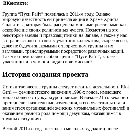
ВКонтакте:
Группа “Пуси Райт” появилась в 2011-м году. Однако
мировую известность ей принесла акция в Храме Христа
Спасителя, которая была расценена многими россиянами как
оскорбление своих религиозных чувств. Несмотря на это,
некоторые звезды и правозащитники на Западе, а также у нас
в стране встали на защиту участниц коллектива, скорее всего,
даже не будучи знакомыми с творчеством группы и их
взглядами, транслируемыми посредством различных акций.
Так что представляет собой группа “Пуси Райт”, кто ее
участницы и в чем они видят свою миссию?
История создания проекта
Истоки творчества группы следует искать в деятельности Riot
Grrrl — феминистского движения 1990-х годов, имеющего
много общего с субкультурой панков. В начале 21-го века оно
претерпело значительные изменения, и его участницы стали
заниматься организацией женских музыкальных фестивалей и
оказанием разного рода помощи девушкам, оказавшимся в
трудных ситуациях.
Весной 2011-го года несколько молодых художниц после