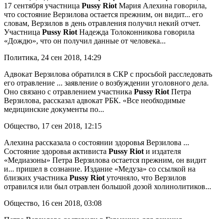
17 сентября участница
Pussy
Riot
Мария Алехина говорила,
что состояние Верзилова остается прежним, он видит... его
словам, Верзилов в день отравления получил некий отчет.
Участница
Pussy
Riot
Надежда Толоконникова говорила
«Дождю», что он получил данные от человека...
Политика, 24 сен 2018, 14:29
Адвокат Верзилова обратился в СКР с просьбой расследовать
его отравление
... заявление о возбуждении уголовного дела.
Оно связано с отравлением участника
Pussy
Riot
Петра
Верзилова, рассказал адвокат РБК. «Все необходимые
медицинские документы по...
Общество, 17 сен 2018, 12:15
Алехина рассказала о состоянии здоровья Верзилова
...
Состояние здоровья активиста
Pussy
Riot
и издателя
«Медиазоны» Петра Верзилова остается прежним, он видит
и... пришел в сознание. Издание «Медуза» со ссылкой на
близких участника
Pussy
Riot
уточняло, что Верзилов
отравился или был отравлен большой дозой холинолитиков...
Общество, 16 сен 2018, 03:08