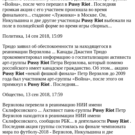
«Война», после чего перешел в
Pussy
Riot
. Последняя
громкая акция с его участием произошла во время
финального... стадионе «Лужники» в Москве. Он,
Никульшина и две другие участницы
Pussy
Riot
выбежали на
поле в полицейской форме во время игры сборных...
Политика, 14 сен 2018, 15:09
Трюдо заявил об обеспокоенности за находящегося в
реанимации Верзилова
... Канады Джастин Трюдо
прокомментировал информацию о госпитализации активиста
арт-группы
Pussy
Riot
Петра Верзилова, который помимо
российского имеет канадское гражданство. Об этом... акцию
Pussy
Riot
«некой фишкой финала» Петр Верзилов до 2009
года был участником арт-группы «Война», после этого он
примкнул к
Pussy
Riot
. Последняя...
Общество, 13 сен 2018, 17:59
Верзилова перевели в реанимацию НИИ имени
Склифосовского
... Активист панк-группы
Pussy
Riot
Петр
Верзилов находится в реанимации НИИ имени
Склифосовского, сообщили РБК... в деятельности
Pussy
Riot
.
Последняя акция группы состоялась на финале чемпионата
мира по футболу-2018 - Верзилов, Никульшина и две