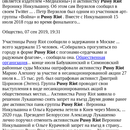
(является издателем «Медиазоны») и активистку
Pussy
Riot
Веронику Никульшину. Об этом сам Верзилов сообщил в
своем Twitter ... . Петр Верзилов был одним из участников арт-
группы «Война» и
Pussy
Riot
. Вместе с Никульшиной 15
июля 2018 года во время финального...
Общество, 07 сен 2019, 19:31
Участницы Pussy Riot сообщили о задержании в Москве
...
всего задержали 15 человек. «Собирались прогуляться по
городу в форме
Pussy
Riot
с погонами-сердечками и
радужным флагом», - сообщила она.
Общественная
организация
... конце июля Бабушкинский и Симоновский
районные суды Москвы оштрафовали активистку
Pussy
Riot
Марию Алехину за участие в несанкционированной акции 27
июля в... 15 тыс. руб. был оштрафован активист Дмитрий
Цорионов (Энтео). Группа
Pussy
Riot
проводит свои
выступления в виде несанкционированных акций в
общественных местах...
Активистка Pussy Riot заявила о
решении Лукашенко снять запрет на въезд
Двумя днями ранее
две активистки панк-группы
Pussy
Riot
- Вероника
Никульшина и Ольга Курачева летели в Киев через Минск, ...
2020 года. Президент Белоруссии Александр Лукашенко
лично поручил отменить активисткам
Pussy
Riot
Веронике
Никульшиной и Ольге Курачевой запрет на въезд в страну...