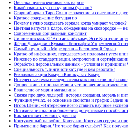
Овсянка цельнозерновая как варить
Какой сварить суп на курином бульоне?
Старший аркан Таро Солнце: значение и сочетание с дру
Краткое содержание бегущая по
Почему нужно закрывать зеркала когда умирает человек?
Цветная капуста в кляре, обжаренная на сковородке — не
Современный социальный конфликт
Личное письмо. ЕГЭ по английскому. Эссе Критерии оце
Фёдор Давыдович Кулаков: биография У кремлевской ст
Самый крупный в Мире орлан – Белоплечий Орлан
Кратко об инфекциях, передаваемых половым путем ипп
Инженер по стандартизации, метрологии и сертификаци
Обработка персональных данных – условия и принципы Ч
Специальность "Лингвистика": где и кем работать?
Рекламная акция Комус «Каникулы с Комус
Интересные темы исследовательских проектов по физике
Допрос живых инопланетян и установление контакта с 
Евангелие от марии магдалины
Сказка про двух лодырей: история создания, мораль и ин
Функция y=sinx, ее основные свойства и график Задачи н
Игорь Шеин: «Интереснее всего ставить научные экспер
Оптимизация налогообложения: допустимые способы оп
Как заготовить мелиссу для чая
Контуженный на войне. Контузии. Контузия сердца и пр
Применение бария. Что такое бария сульфат? Как получаю