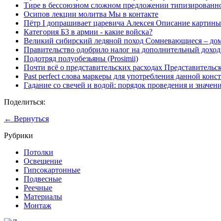
Тире в бессоюзном сложном предложении типизированн
Осипов лекции молитва Мы в контакте
Пётр I допрашивает царевича Алексея Описание картины 
Категория Б3 в армии - какие войска?
Великий сибирский ледяной поход Сомневающиеся – до
Правительство одобрило налог на дополнительный доход
Подотряд полуобезьяны (Prosimii)
Почти всё о представительских расходах Представитель
Past perfect слова маркеры для употребления данной конс
Гадание со свечей и водой: порядок проведения и значени
Поделиться:
← Вернуться
Рубрики
Потолки
Освещение
Гипсокартонные
Подвесные
Реечные
Материалы
Монтаж