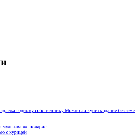
ми
адлежат одному собственнику Можно ли купить здание без земе
в мультиварке поларис
лью с курицей