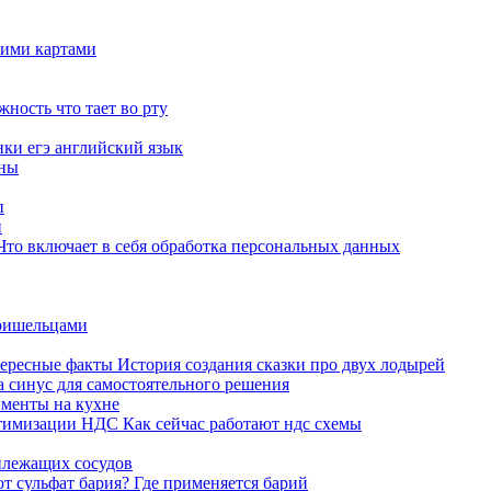
гими картами
жность что тает во рту
нки егэ английский язык
ены
п
и
то включает в себя обработка персональных данных
пришельцами
тересные факты История создания сказки про двух лодырей
а синус для самостоятельного решения
именты на кухне
тимизации НДС Как сейчас работают ндс схемы
илежащих сосудов
т сульфат бария? Где применяется барий