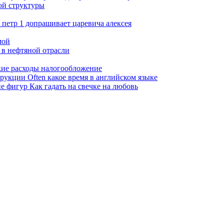
ой структуры
петр 1 допрашивает царевича алексея
мой
 в нефтяной отрасли
ские расходы налогообложение
трукции Often какое время в английском языке
е фигур Как гадать на свечке на любовь