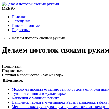
МЕНЮ
Потолки
Освещение
Гипсокартонные
Подвесные
→
→
Делаем потолок своими руками
Делаем потолок своими рука
Поделиться:
Подписаться
Вступай в сообщество «hatewall.vip»!
ВКонтакте:
Можно ли продать отдельно землю от дома если они прин
Тушеная свинина в мультиварке
Капкейки с малиной рецепт
Цыпленок табака в мультиварке Рецепт цыпленка табака 
Мексиканская кухня у вас дома: учимся готовить кесади